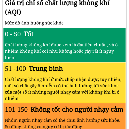
Giá trị chỉ số chất lượng không khí
(AQI)
Mức độ ảnh hưởng sức khỏe
0 - 50
Tốt
Chất lượng không khí được xem là đạt tiêu chuẩn, và ô
nhiễm không khí coi như không hoặc gây rất ít nguy
hiểm
51 -100
Trung bình
Chất lượng không khí ở mức chấp nhận được; tuy nhiên,
một số chất gây ô nhiễm có thể ảnh hưởng tới sức khỏe
của một số ít những người nhạy cảm với không khí bị ô
nhiễm.
101-150
Không tốt cho người nhạy cảm
Nhóm người nhạy cảm có thể chịu ảnh hưởng sức khỏe.
Số đông không có nguy cơ bị tác động.