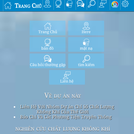
Trang Chủ
Trang Chủ
Here
bản đồ
mặt nạ
Câu hỏi thường gặp
tìm kiếm
Liên hệ
Về dự án này
Liên Hệ Với Nhóm Dự án Chỉ Số Chất Lượng
Không Khí Của Thế Giới
Báo Chí Và Các Phương Tiện Truyền Thông
nghiên cứu chất lượng không khí