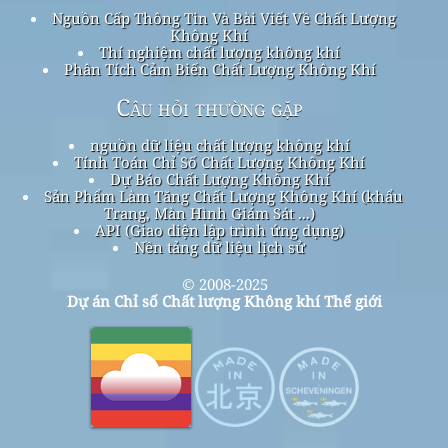
Nguồn Cấp Thông Tin Và Bài Viết Về Chất Lượng
Không Khí
Thí nghiệm chất lượng không khí
Phân Tích Cảm Biến Chất Lượng Không Khí
Câu hỏi thường gặp
nguồn dữ liệu chất lượng không khí
Tính Toán Chỉ Số Chất Lượng Không Khí
Dự Báo Chất Lượng Không Khí
Sản Phẩm Làm Tăng Chất Lượng Không Khí (khẩu
Trang, Màn Hình Giám Sát ...)
API (Giao diện lập trình ứng dụng)
Nền tảng dữ liệu lịch sử
© 2008-2025
Dự án Chỉ số Chất lượng Không khí Thế giới