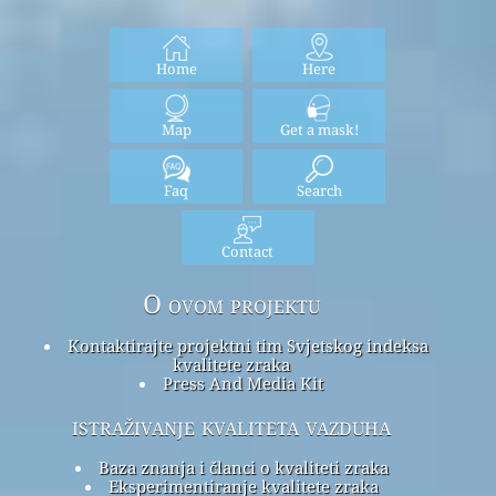
Home
Here
Map
Get a mask!
Faq
Search
Contact
O ovom projektu
Kontaktirajte projektni tim Svjetskog indeksa
kvalitete zraka
Press And Media Kit
istraživanje kvaliteta vazduha
Baza znanja i članci o kvaliteti zraka
Eksperimentiranje kvalitete zraka