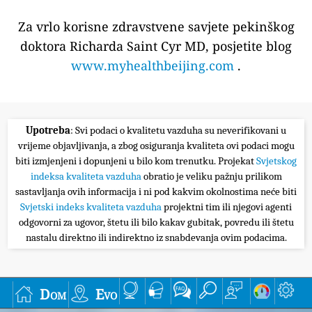
Za vrlo korisne zdravstvene savjete pekinškog
doktora Richarda Saint Cyr MD, posjetite blog
www.myhealthbeijing.com
.
Upotreba
: Svi podaci o kvalitetu vazduha su neverifikovani u
vrijeme objavljivanja, a zbog osiguranja kvaliteta ovi podaci mogu
biti izmjenjeni i dopunjeni u bilo kom trenutku. Projekat
Svjetskog
indeksa kvaliteta vazduha
obratio je veliku pažnju prilikom
sastavljanja ovih informacija i ni pod kakvim okolnostima neće biti
Svjetski indeks kvaliteta vazduha
projektni tim ili njegovi agenti
odgovorni za ugovor, štetu ili bilo kakav gubitak, povredu ili štetu
nastalu direktno ili indirektno iz snabdevanja ovim podacima.
Dom
Evo