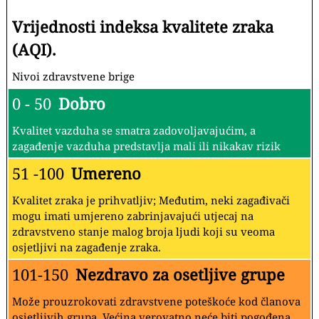
Vrijednosti indeksa kvalitete zraka
(AQI).
Nivoi zdravstvene brige
0 - 50
Dobro
Kvalitet vazduha se smatra zadovoljavajućim, a
zagađenje vazduha predstavlja mali ili nikakav rizik
51 -100
Umereno
Kvalitet zraka je prihvatljiv; Međutim, neki zagađivači
mogu imati umjereno zabrinjavajući utjecaj na
zdravstveno stanje malog broja ljudi koji su veoma
osjetljivi na zagađenje zraka.
101-150
Nezdravo za osetljive grupe
Može prouzrokovati zdravstvene poteškoće kod članova
osjetljivih grupa. Većina verovatno neće biti pogođena.