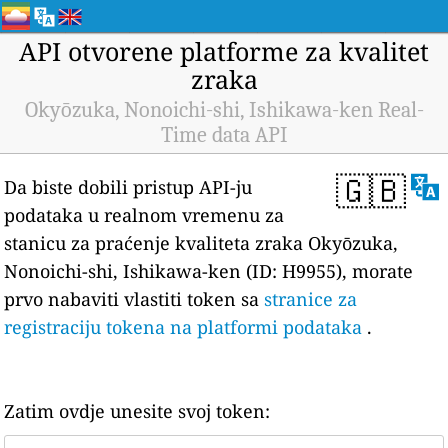
API otvorene platforme za kvalitet
zraka
Okyōzuka, Nonoichi-shi, Ishikawa-ken Real-
Time data API
🇬🇧
Da biste dobili pristup API-ju
podataka u realnom vremenu za
stanicu za praćenje kvaliteta zraka Okyōzuka,
Nonoichi-shi, Ishikawa-ken (ID: H9955), morate
prvo nabaviti vlastiti token sa
stranice za
registraciju tokena na platformi podataka
.
Zatim ovdje unesite svoj token: