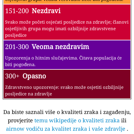
151-200
Nezdravi
Svako može početi osjećati posljedice na zdravlje; članovi
osjetljivih grupa mogu imati ozbiljnije zdravstvene
posljedice
201-300
Veoma nezdravim
Upozorenja o hitnim slučajevima. Čitava populacija će
biti pogođena.
300+
Opasno
Zdravstveno upozorenje: svako može osjetiti ozbiljnije
posljedice na zdravlje
Da biste saznali više o kvaliteti zraka i zagađenju,
provjerite
temu wikipedije o kvaliteti zraka
ili
airnow vodiču za kvalitet zraka i vaše zdravlje
.