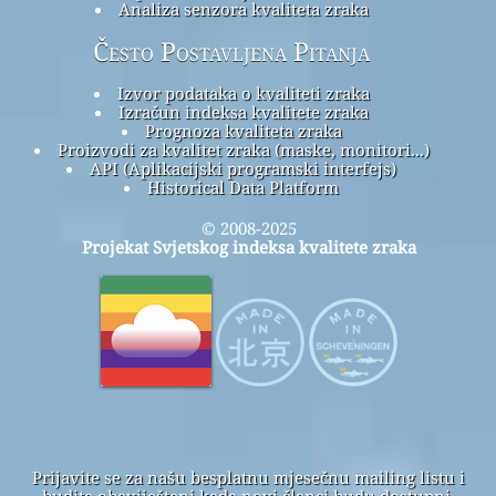
Analiza senzora kvaliteta zraka
Često Postavljena Pitanja
Izvor podataka o kvaliteti zraka
Izračun indeksa kvalitete zraka
Prognoza kvaliteta zraka
Proizvodi za kvalitet zraka (maske, monitori...)
API (Aplikacijski programski interfejs)
Historical Data Platform
© 2008-2025
Projekat Svjetskog indeksa kvalitete zraka
Prijavite se za našu besplatnu mjesečnu mailing listu i
budite obaviješteni kada novi članci budu dostupni.