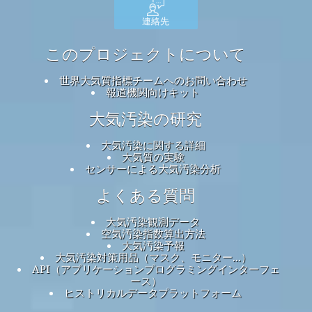
連絡先
このプロジェクトについて
世界大気質指標チームへのお問い合わせ
報道機関向けキット
大気汚染の研究
大気汚染に関する詳細
大気質の実験
センサーによる大気汚染分析
よくある質問
大気汚染観測データ
空気汚染指数算出方法
大気汚染予報
大気汚染対策用品（マスク、モニター...）
API（アプリケーションプログラミングインターフェ
ース）
ヒストリカルデータプラットフォーム