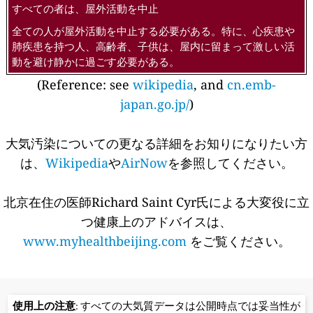
すべての者は、屋外活動を中止
全ての人が屋外活動を中止する必要がある。特に、心疾患や
肺疾患を持つ人、高齢者、子供は、屋内に留まって激しい活
動を避け静かに過ごす必要がある。
(Reference: see
wikipedia
, and
cn.emb-
japan.go.jp/
)
大気汚染についての更なる詳細をお知りになりたい方
は、
Wikipedia
や
AirNow
を参照してください。
北京在住の医師Richard Saint Cyr氏による大変役に立
つ健康上のアドバイスは、
www.myhealthbeijing.com
をご覧ください。
使用上の注意
: すべての大気質データは公開時点では妥当性が