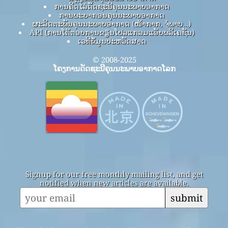
ການຄິດໄລ່ດັດຊະນີຄຸນນະພາບອາກາດ
ການພະຍາກອນຄຸນນະພາບອາກາດ
ຜະລິດຕະພັນຄຸນນະພາບອາກາດ (ໜ້າກາກ, ຈໍພາບ…)
API (ການໂຕ້ຕອບການຂຽນໂປລແກລມແອັບພລິເຄຊັນ)
ເວທີຂໍ້ມູນປະຫວັດສາດ
© 2008-2025
ໂຄງການດັດຊະນີຄຸນນະພາບອາກາດໂລກ
Signup for our free monthly mailing list, and get
notified when new articles are available.
submit