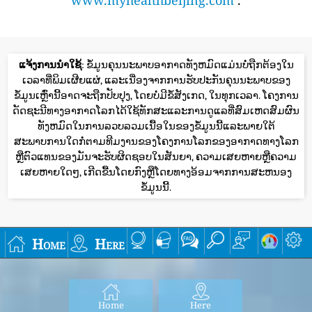
ແຈ້ງການນໍາໃຊ້
: ຂໍ້ມູນຄຸນນະພາບອາກາດທັງຫມົດແມ່ນບໍ່ຖືກຕ້ອງໃນ
ເວລາທີ່ພິມເຜີຍແຜ່, ແລະເນື່ອງຈາກການຮັບປະກັນຄຸນນະພາບຂອງ
ຂໍ້ມູນເຫຼົ່ານີ້ອາດຈະຖືກປັບປຸງ, ໂດຍບໍ່ມີຂໍ້ສັງເກດ, ໃນທຸກເວລາ. ໂຄງການ
ດັດຊະນີທາງອາກາດໂລກໄດ້ໃຊ້ທັກສະແລະການດູແລທີ່ສົມເຫດສົມຜົນ
ທັງຫມົດໃນການລວບລວມເນື້ອໃນຂອງຂໍ້ມູນນີ້ແລະພາຍໃຕ້
ສະພາບການໃດກໍ່ຕາມທີມງານຂອງໂຄງການໂລກຂອງອາກາດທາງໂລກ
ຫຼືຕົວແທນຂອງມັນຈະຮັບຜິດຊອບໃນສັນຍາ, ຄວາມເສຍຫາຍຫຼືຄວາມ
ເສຍຫາຍໃດໆ, ເກີດຂື້ນໂດຍກົງຫຼືໂດຍທາງອ້ອມຈາກການສະຫນອງ
ຂໍ້ມູນນີ້.
Home
Here
Home
Here