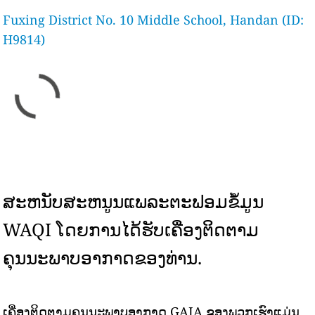
Fuxing District No. 10 Middle School, Handan (ID:
H9814)
ສະຫນັບສະຫນູນແພລະຕະຟອມຂໍ້ມູນ
WAQI ໂດຍການໄດ້ຮັບເຄື່ອງຕິດຕາມ
ຄຸນນະພາບອາກາດຂອງທ່ານ.
ເຄື່ອງຕິດຕາມຄຸນນະພາບອາກາດ GAIA ຂອງພວກເຮົາແມ່ນ