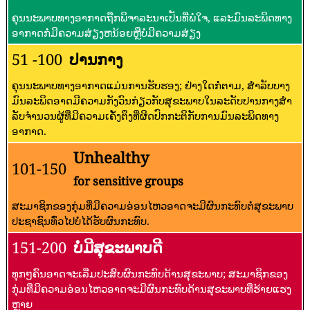
ຄຸນນະພາບທາງອາກາດຖືກພິຈາລະນາເປັນທີ່ພໍໃຈ, ແລະມົນລະພິດທາງ
ອາກາດກໍ່ມີຄວາມສ່ຽງຫນ້ອຍຫຼືບໍ່ມີຄວາມສ່ຽງ
51 -100
ປານກາງ
ຄຸນນະພາບທາງອາກາດແມ່ນການຮັບຮອງ; ຢ່າງໃດກໍ່ຕາມ, ສໍາລັບບາງ
ມົນລະພິດອາດມີຄວາມກັງວົນກ່ຽວກັບສຸຂະພາບໃນລະດັບປານກາງສໍາ
ລັບຈໍານວນຜູ້ທີ່ມີຄວາມເຄັ່ງຕຶງທີ່ຜິດປົກກະຕິກັບການມົນລະພິດທາງ
ອາກາດ.
Unhealthy
101-150
for sensitive groups
ສະມາຊິກຂອງກຸ່ມທີ່ມີຄວາມອ່ອນໄຫວອາດຈະມີຜົນກະທົບຕໍ່ສຸຂະພາບ
ປະຊາຊົນທົ່ວໄປບໍ່ໄດ້ຮັບຜົນກະທົບ.
151-200
ບໍ່ມີສຸຂະພາບດີ
ທຸກໆຄົນອາດຈະເລີ່ມປະສົບຜົນກະທົບດ້ານສຸຂະພາບ; ສະມາຊິກຂອງ
ກຸ່ມທີ່ມີຄວາມອ່ອນໄຫວອາດຈະມີຜົນກະທົບດ້ານສຸຂະພາບທີ່ຮ້າຍແຮງ
ຫຼາຍ