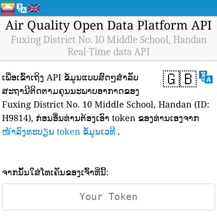
Air Quality Open Data Platform API
Fuxing District No. 10 Middle School, Handan
Real-Time data API
🇬🇧
ເພື່ອເຂົ້າເຖິງ API ຂໍ້ມູນແບບສົດໆສຳລັບ
ສະຖານີຕິດຕາມຄຸນນະພາບອາກາດຂອງ
Fuxing District No. 10 Middle School, Handan (ID:
H9814), ກ່ອນອື່ນທ່ານຕ້ອງເອົາ token ຂອງທ່ານເອງຈາກ
ໜ້າລົງທະບຽນ token ຂໍ້ມູນເວທີ
.
ຈາກນັ້ນໃສ່ໂທເຄັນຂອງເຈົ້າທີ່ນີ້: