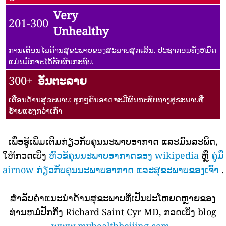
Very
201-300
Unhealthy
ການເຕືອນໄພດ້ານສຸຂະພາບຂອງສະພາບສຸກເສີນ. ປະຊາກອນທັງຫມົດ
ແມ່ນມັກຈະໄດ້ຮັບຜົນກະທົບ.
300+
ອັນຕະລາຍ
ເຕືອນດ້ານສຸຂະພາບ: ທຸກໆຄົນອາດຈະມີຜົນກະທົບທາງສຸຂະພາບທີ່
ຮ້າຍແຮງກວ່າເກົ່າ
ເພື່ອຮູ້ເພີ່ມເຕີມກ່ຽວກັບຄຸນນະພາບອາກາດ ແລະມົນລະພິດ,
ໃຫ້ກວດເບິ່ງ
ຫົວຂໍ້ຄຸນນະພາບອາກາດຂອງ wikipedia
ຫຼື
ຄູ່ມື
airnow ກ່ຽວກັບຄຸນນະພາບອາກາດ ແລະສຸຂະພາບຂອງເຈົ້າ
.
ສໍາລັບຄໍາແນະນໍາດ້ານສຸຂະພາບທີ່ເປັນປະໂຫຍດຫຼາຍຂອງ
ທ່ານຫມໍປັກກິ່ງ Richard Saint Cyr MD, ກວດເບິ່ງ blog
www.myhealthbeijing.com
.