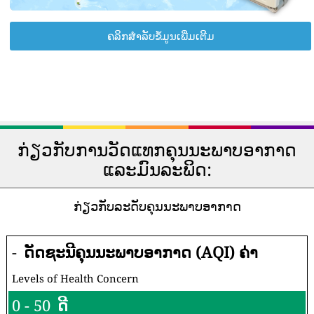
ຄລິກສຳລັບຂໍ້ມູນເພີ່ມເຕີມ
ກ່ຽວກັບການວັດແທກຄຸນນະພາບອາກາດ
ແລະມົນລະພິດ:
ກ່ຽວກັບລະດັບຄຸນນະພາບອາກາດ
-
ດັດຊະນີຄຸນນະພາບອາກາດ (AQI) ຄ່າ
Levels of Health Concern
0 - 50
ດີ