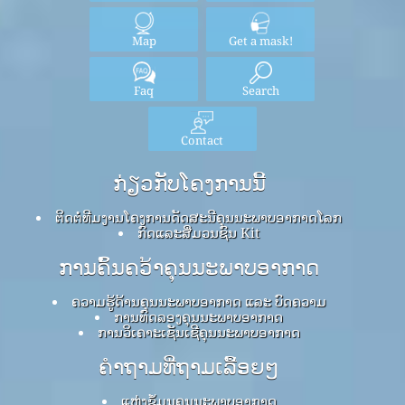
Map
Get a mask!
Faq
Search
Contact
ກ່ຽວກັບໂຄງການນີ້
ຕິດຕໍ່ທີມງານໂຄງການດັດສະນີຄຸນນະພາບອາກາດໂລກ
ກົດ​ແລະ​ສື່​ມວນ​ຊົນ Kit
ການຄົ້ນຄວ້າຄຸນນະພາບອາກາດ
ຄວາມຮູ້ດ້ານຄຸນນະພາບອາກາດ ແລະ ບົດຄວາມ
ການທົດລອງຄຸນນະພາບອາກາດ
ການວິເຄາະເຊັນເຊີຄຸນນະພາບອາກາດ
ຄໍາຖາມທີ່ຖາມເລື້ອຍໆ
ແຫຼ່ງຂໍ້ມູນຄຸນນະພາບອາກາດ