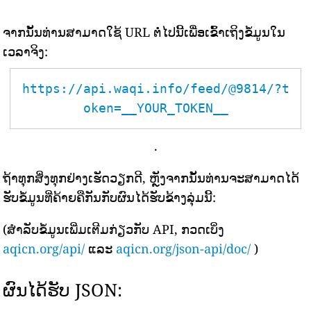
ຈາກນັ້ນທ່ານສາມາດໃຊ້ URL ຕໍ່ໄປນີ້ເພື່ອເຂົ້າເຖິງຂໍ້ມູນໃນ
ເວລາຈິງ:
https://api.waqi.info/feed/@9814/?t
oken=__YOUR_TOKEN__
.
ຖ້າທຸກສິ່ງທຸກຢ່າງເຮັດວຽກດີ, ຫຼັງຈາກນັ້ນທ່ານຈະສາມາດໄດ້
ຮັບຂໍ້ມູນທີ່ຄ້າຍຄືກັນກັບຜົນໄດ້ຮັບຂ້າງລຸ່ມນີ້:
(ສຳລັບຂໍ້ມູນເພີ່ມເຕີມກ່ຽວກັບ API, ກວດເບິ່ງ
aqicn.org/api/
ແລະ
aqicn.org/json-api/doc/
)
ຜົນໄດ້ຮັບ JSON: