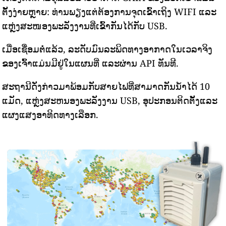
ຕັ້ງງ່າຍຫຼາຍ: ທ່ານພຽງແຕ່ຕ້ອງການຈຸດເຂົ້າເຖິງ WIFI ແລະ
ແຫຼ່ງສະໜອງພະລັງງານທີ່ເຂົ້າກັນໄດ້ກັບ USB.
ເມື່ອເຊື່ອມຕໍ່ແລ້ວ, ລະດັບມົນລະພິດທາງອາກາດໃນເວລາຈິງ
ຂອງເຈົ້າແມ່ນມີຢູ່ໃນແຜນທີ່ ແລະຜ່ານ API ທັນທີ.
ສະຖານີດັ່ງກ່າວມາພ້ອມກັບສາຍໄຟທີ່ສາມາດກັນນ້ໍາໄດ້ 10
ແມັດ, ແຫຼ່ງສະຫນອງພະລັງງານ USB, ອຸປະກອນຕິດຕັ້ງແລະ
ແຜງແສງອາທິດທາງເລືອກ.