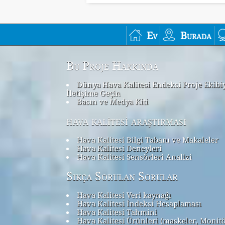
Ev
Burada
Bu Proje Hakkında
Dünya Hava Kalitesi Endeksi Proje Ekibi
İletişime Geçin
Basın ve Medya Kiti
hava kalitesi araştırması
Hava Kalitesi Bilgi Tabanı ve Makaleler
Hava Kalitesi Deneyleri
Hava Kalitesi Sensörleri Analizi
Sıkça Sorulan Sorular
Hava Kalitesi Veri kaynağı
Hava Kalitesi İndeksi Hesaplaması
Hava Kalitesi Tahmini
Hava Kalitesi Ürünleri (maskeler, Monit