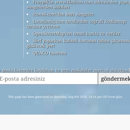
Freepik'in www.flaticon.com adresinden yaptı
simgelerden bazıları
icons8.com'dan bazı simgeler.
Locationiq.com tarafından coğrafi kodlamayı
tersine çevirme
OpenStreetMap'ten temel harita ve veriler.
Sörf yaparken kaliteli havanın tadını çıkarmak
gidilecek yer!
QUACO tasarımı
 e-posta listemize kaydolun ve yeni makaleler mevcut olduğunda
gönderme
This page has been generated on Saturday, Aug 8th 2026, 14:14 pm CST from jp2n