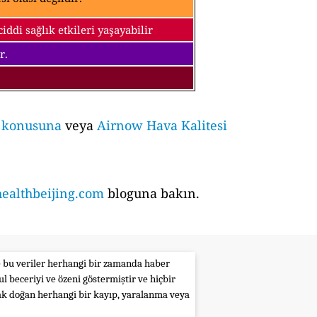
ddi sağlık etkileri yaşayabilir
r.
i konusuna
veya
Airnow Hava Kalitesi
althbeijing.com
bloguna bakın.
le bu veriler herhangi bir zamanda haber
l beceriyi ve özeni göstermiştir ve hiçbir
rak doğan herhangi bir kayıp, yaralanma veya