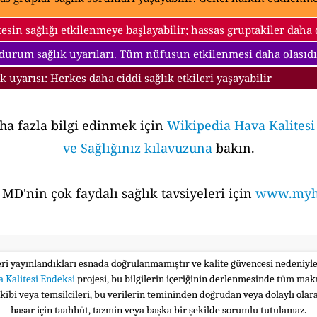
esin sağlığı etkilenmeye başlayabilir; hassas gruptakiler daha ci
 durum sağlık uyarıları. Tüm nüfusun etkilenmesi daha olasıdı
ık uyarısı: Herkes daha ciddi sağlık etkileri yaşayabilir
aha fazla bilgi edinmek için
Wikipedia Hava Kalites
ve Sağlığınız kılavuzuna
bakın.
MD'nin çok faydalı sağlık tavsiyeleri için
www.myhe
leri yayınlandıkları esnada doğrulanmamıştır ve kalite güvencesi nedeniy
 Kalitesi Endeksi
projesi, bu bilgilerin içeriğinin derlenmesinde tüm maku
ekibi veya temsilcileri, bu verilerin temininden doğrudan veya dolaylı ola
hasar için taahhüt, tazmin veya başka bir şekilde sorumlu tutulamaz.