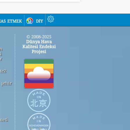
as etmek
diy
© 2008-2025
Dünya Hava
Kalitesi Endeksi
in
Projesi
i
r
te2
 şehir
meti