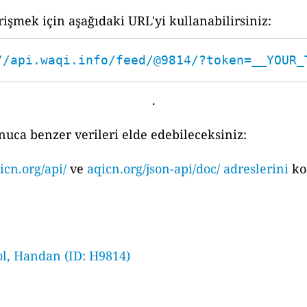
işmek için aşağıdaki URL'yi kullanabilirsiniz:
//api.waqi.info/feed/@9814/?token=__YOUR_
.
nuca benzer verileri elde edebileceksiniz:
icn.org/api/
ve
aqicn.org/json-api/doc/ adreslerini
ko
ol, Handan (ID: H9814)