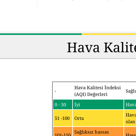
Hava Kalit
Hava Kalitesi İndeksi
-
Sağl
(AQI) Değerleri
0 - 50
İyi
Hava
Hava
51 -100
Orta
olan
Sağlıksız hassas
101-150
Hass