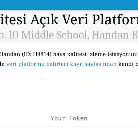
tesi Açık Veri Platfo
o. 10 Middle School, Handan 
 Handan (ID: H9814) hava kalitesi izleme istasyonu
kle
veri platformu belirteci kayıt sayfasından
kendi b