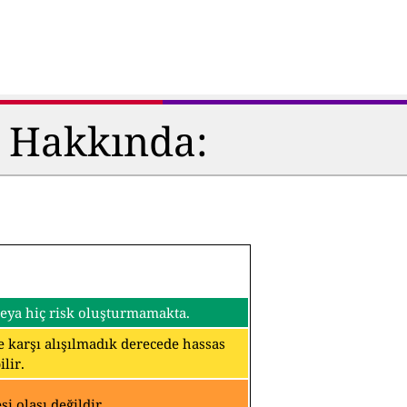
ü Hakkında:
 veya hiç risk oluşturmamakta.
ine karşı alışılmadık derecede hassas
lir.
i olası değildir.