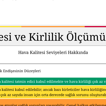
esi ve Kirlilik Ölçüm
Hava Kalitesi Seviyeleri Hakkında
ık Endişesinin Düzeyleri
 kalitesi tatmin edici kabul edilmekte ve hava kirliliği çok az
 kalitesi kabul edilebilir; ancak bazı kirleticiler hava kirliliğ
 çok az sayıda insan için orta derecede sağlık sorunu oluşturabi
as gruplar sağlık sorunları yaşayabilir. Genel halkın etkilenmes