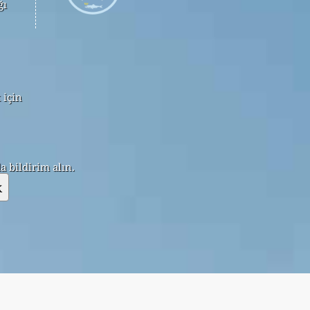
ğı
 için
 bildirim alın.
k