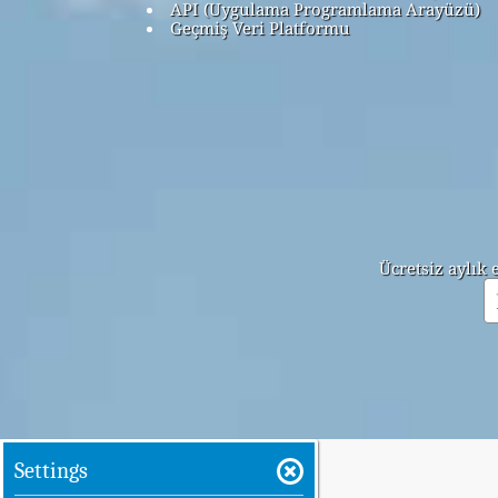
API (Uygulama Programlama Arayüzü)
Geçmiş Veri Platformu
Ücretsiz aylık
Settings