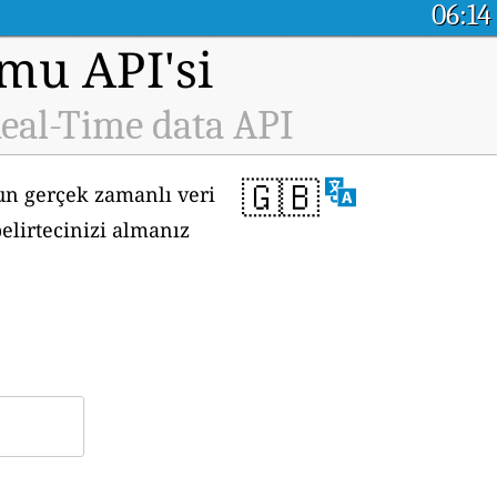
06:14
rmu API'si
Real-Time data API
🇬🇧
nun gerçek zamanlı veri
elirtecinizi almanız