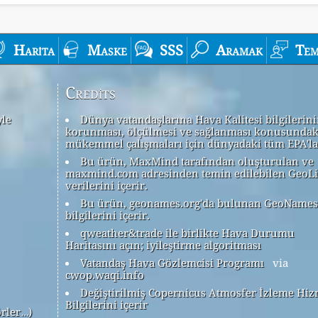
Harita
Maske
SSS
Aramak
Tem
Credits
yle
Dünya vatandaşlarına Hava Kalitesi bilgilerin
korunması, ölçülmesi ve sağlanması konusundak
mükemmel çalışmaları için dünyadaki tüm EPA'la
Bu ürün, MaxMind tarafından oluşturulan ve
maxmind.com adresinden temin edilebilen GeoLi
verilerini içerir.
Bu ürün, geonames.org'da bulunan GeoNames
bilgilerini içerir.
qweather&trade ile birlikte Hava Durumu
Haritasını açın; iyileştirme algoritması
Vatandaş Hava Gözlemcisi Programı
via
cwop.waqi.info
Değiştirilmiş Copernicus Atmosfer İzleme Hiz
Bilgilerini içerir
örler…)