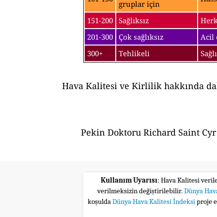
gruplar için
151-200
Sağlıksız
Herk
201-300
Çok sağlıksız
Acil
300+
Tehlikeli
Sağl
Hava Kalitesi ve Kirlilik hakkında d
Pekin Doktoru Richard Saint Cyr 
Kullanım Uyarısı
: Hava Kalitesi veri
verilmeksizin değiştirilebilir.
Dünya Hava
koşulda
Dünya Hava Kalitesi İndeksi
proje 