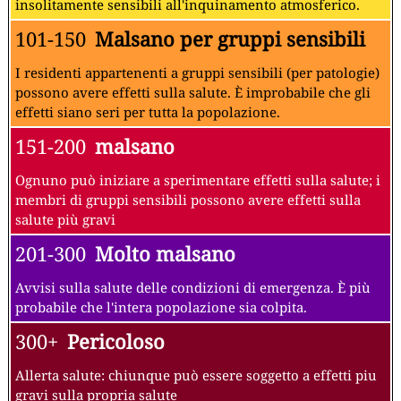
insolitamente sensibili all'inquinamento atmosferico.
101-150
Malsano per gruppi sensibili
I residenti appartenenti a gruppi sensibili (per patologie)
possono avere effetti sulla salute. È improbabile che gli
effetti siano seri per tutta la popolazione.
151-200
malsano
Ognuno può iniziare a sperimentare effetti sulla salute; i
membri di gruppi sensibili possono avere effetti sulla
salute più gravi
201-300
Molto malsano
Avvisi sulla salute delle condizioni di emergenza. È più
probabile che l'intera popolazione sia colpita.
300+
Pericoloso
Allerta salute: chiunque può essere soggetto a effetti piu
gravi sulla propria salute