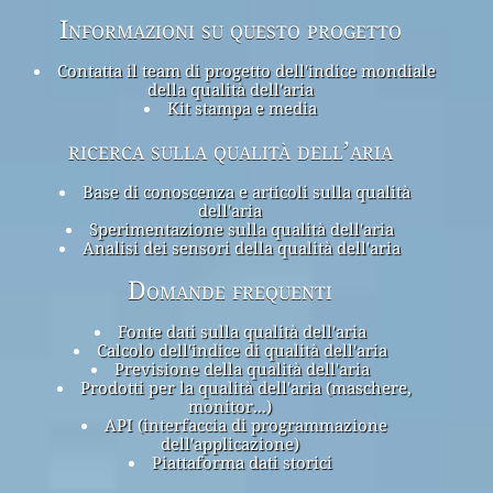
Informazioni su questo progetto
Contatta il team di progetto dell'indice mondiale
della qualità dell'aria
Kit stampa e media
ricerca sulla qualità dell’aria
Base di conoscenza e articoli sulla qualità
dell'aria
Sperimentazione sulla qualità dell'aria
Analisi dei sensori della qualità dell'aria
Domande frequenti
Fonte dati sulla qualità dell'aria
Calcolo dell'indice di qualità dell'aria
Previsione della qualità dell'aria
Prodotti per la qualità dell'aria (maschere,
monitor...)
API (interfaccia di programmazione
dell'applicazione)
Piattaforma dati storici