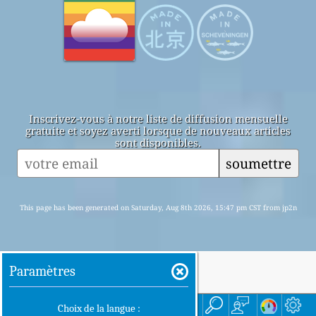
Inscrivez-vous à notre liste de diffusion mensuelle
gratuite et soyez averti lorsque de nouveaux articles
sont disponibles.
soumettre
This page has been generated on Saturday, Aug 8th 2026, 15:47 pm CST from jp2n
Paramètres
accueil
ici
Choix de la langue :