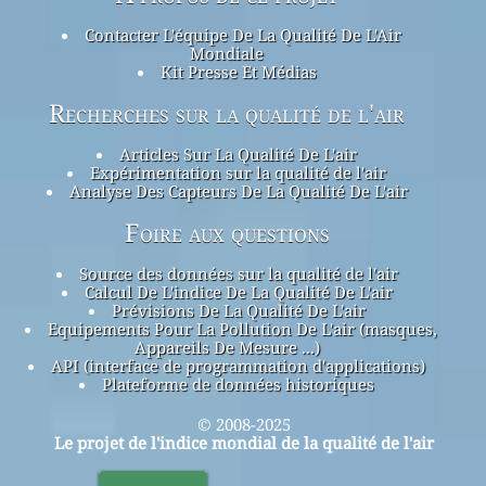
Contacter L'équipe De La Qualité De L'Air
Mondiale
Kit Presse Et Médias
Recherches sur la qualité de l'air
Articles Sur La Qualité De L'air
Expérimentation sur la qualité de l'air
Analyse Des Capteurs De La Qualité De L'air
Foire aux questions
Source des données sur la qualité de l'air
Calcul De L'indice De La Qualité De L'air
Prévisions De La Qualité De L'air
Equipements Pour La Pollution De L'air (masques,
Appareils De Mesure ...)
API (interface de programmation d'applications)
Plateforme de données historiques
© 2008-2025
Le projet de l'indice mondial de la qualité de l'air