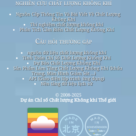
nghiên cứu chất lượng không khí
Nguồn Cấp Thông Tin Và Bài Viết Về Chất Lượng
Không Khí
Thí nghiệm chất lượng không khí
Phân Tích Cảm Biến Chất Lượng Không Khí
Câu hỏi thường gặp
nguồn dữ liệu chất lượng không khí
Tính Toán Chỉ Số Chất Lượng Không Khí
Dự Báo Chất Lượng Không Khí
Sản Phẩm Làm Tăng Chất Lượng Không Khí (khẩu
Trang, Màn Hình Giám Sát ...)
API (Giao diện lập trình ứng dụng)
Nền tảng dữ liệu lịch sử
© 2008-2025
Dự án Chỉ số Chất lượng Không khí Thế giới