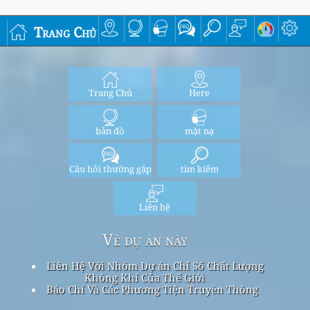
Trang Chủ
Trang Chủ
Here
bản đồ
mặt nạ
Câu hỏi thường gặp
tìm kiếm
Liên hệ
Về dự án này
Liên Hệ Với Nhóm Dự án Chỉ Số Chất Lượng
Không Khí Của Thế Giới
Báo Chí Và Các Phương Tiện Truyền Thông