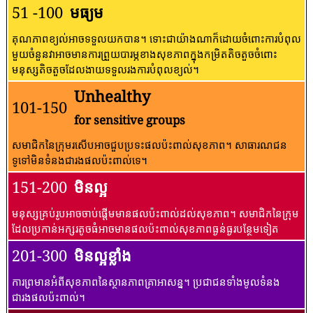
51 -100
មធ្យម
គុណភាពខ្យល់អាចទទួលយកបាន។ ទោះជាយ៉ាងណាក៏ដោយចំពោះការបំពុល
មួយចំនួនវាអាចមានការព្រួយបារម្ភខាងសុខភាពក្នុងកម្រិតតិចតួចចំពោះ
មនុស្សតិចតួចដែលងាយទទួលរងការបំពុលខ្យល់។
Unhealthy
101-150
for sensitive groups
សមាជិកនៃក្រុមរសើបអាចជួបប្រទះផលប៉ះពាល់សុខភាព។ សាធារណជន​
ទូទៅ​មិន​ទំនង​ជា​រង​ផល​ប៉ះពាល់​ទេ។
151-200
មិនល្អ
មនុស្សគ្រប់រូបអាចចាប់ផ្តើមមានផលប៉ះពាល់ដល់សុខភាព។ សមាជិកនៃក្រុម
ដែលប្រកាន់អក្សរតូចធំអាចមានផលប៉ះពាល់សុខភាពធ្ងន់ធ្ងរបន្ថែមទៀត
201-300
មិនល្អខ្លាំង
ការព្រមានអំពីសុខភាពនៃស្ថានភាពគ្រាអាសន្ន។ ប្រជាជនទាំងមូលទំនង
ជារងផលប៉ះពាល់។