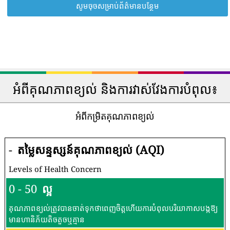
សូមចុចសម្រាប់ព័ត៌មានបន្ថែម
អំពីគុណភាពខ្យល់ និងការវាស់វែងការបំពុល៖
អំពីកម្រិតគុណភាពខ្យល់
-
តម្លៃសន្ទស្សន៍គុណភាពខ្យល់ (AQI)
Levels of Health Concern
0 - 50
ល្អ
គុណភាពខ្យល់ត្រូវបានចាត់ទុកថាពេញចិត្តហើយការបំពុលបរិយាកាសបង្កឱ្យ
មានហានិភ័យតិចតួចឬគ្មាន