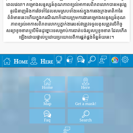
ពេលវេលា។ គម្រោងសន្ទស្សន៍គុណភាពខ្យល់អាកាសពិភពលោកបានអនុវត្ត
នូវជំនាញនិងការថែទាំដែលសមស្របទាំងអស់ក្នុងការចងក្រងមាតិកានៃ
ព័ត៌មាននេះហើយក្នុងករណីណាក៏ដោយក្រុមការងារគម្រោងសន្ទស្សន៍គុណ
ភាពខ្យល់អាកាសពិភពលោកឬភ្នាក់ងាររបស់វាត្រូវទទួលខុសត្រូវលើកិច្ច
សន្យាខូចខាតឬបើមិនដូច្នោះទេសម្រាប់ការបាត់បង់របួសឬខូចខាត ដែលកើត
ឡើងដោយផ្ទាល់ឬដោយប្រយោលពីការផ្គត់ផ្គង់ទិន្នន័យនេះ។
Home
Here
Home
Here
Map
Get a mask!
Faq
Search