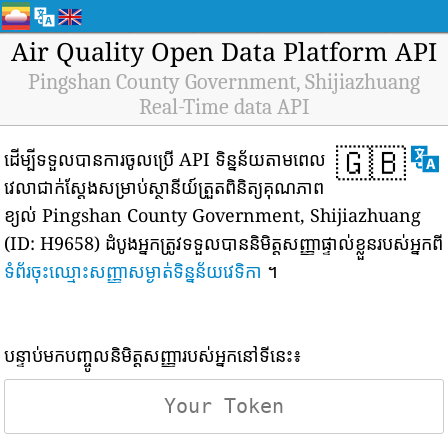
Air Quality Open Data Platform API
Pingshan County Government, Shijiazhuang
Real-Time data API
🇬🇧
ដើម្បីទទួលបានការចូលប្រើ API ទិន្នន័យតាមពេល
វេលាជាក់ស្តែងសម្រាប់ស្ថានីយ៍ត្រួតពិនិត្យគុណភាព
ខ្យល់ Pingshan County Government, Shijiazhuang
(ID: H9658) ដំបូងអ្នកត្រូវទទួលបាននិមិត្តសញ្ញាផ្ទាល់ខ្លួនរបស់អ្នកពី
ទំព័រចុះឈ្មោះសញ្ញាសម្ងាត់ទិន្នន័យវេទិកា
។
បន្ទាប់មកបញ្ចូលនិមិត្តសញ្ញារបស់អ្នកនៅទីនេះ៖