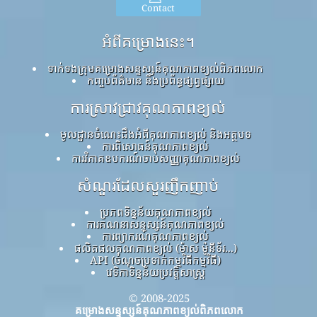
Contact
អំពីគម្រោងនេះ។
ទាក់ទងក្រុមគម្រោងសន្ទស្សន៍គុណភាពខ្យល់ពិភពលោក
កញ្ចប់ព័ត៌មាន និងប្រព័ន្ធផ្សព្វផ្សាយ
ការស្រាវជ្រាវគុណភាពខ្យល់
មូលដ្ឋានចំណេះដឹងអំពីគុណភាពខ្យល់ និងអត្ថបទ
ការពិសោធន៍គុណភាពខ្យល់
ការវិភាគឧបករណ៍ចាប់សញ្ញាគុណភាពខ្យល់
សំណួរដែលសួរញឹកញាប់
ប្រភពទិន្នន័យគុណភាពខ្យល់
ការគណនាសន្ទស្សន៍គុណភាពខ្យល់
ការព្យាករណ៍គុណភាពខ្យល់
ផលិតផលគុណភាពខ្យល់ (ម៉ាស ម៉ូនីទ័រ...)
API (ចំណុចប្រទាក់កម្មវិធីកម្មវិធី)
វេទិកាទិន្នន័យប្រវត្តិសាស្ត្រ
© 2008-2025
គម្រោងសន្ទស្សន៍គុណភាពខ្យល់ពិភពលោក