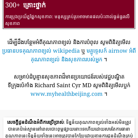
300+
គ្រោះថ្នាក់
ការប្រុងប្រយ័ត្នផ្នែកសុខភាព: មនុស្សគ្រប់រូបអាចមានផលប៉ះពាល់ធ្ងន់ធ្ងរលើ
សុខភាព
ដើម្បីដឹងបន្ថែមអំពីគុណភាពខ្យល់ និងការបំពុល សូមពិនិត្យមើល
ប្រធានបទគុណភាពខ្យល់ wikipedia
ឬ
មគ្គុទ្ទេសក៍ airnow អំពី
គុណភាពខ្យល់ និងសុខភាពរបស់អ្នក
។
សម្រាប់ដំបូន្មានសុខភាពដ៏មានប្រយោជន៍របស់វេជ្ជបណ្ឌិត
ទីក្រុងប៉េកាំង Richard Saint Cyr MD សូមពិនិត្យមើលប្លក់
www.myhealthbeijing.com
។
សេចក្តីជូនដំណឹងអំពីការប្រើប្រាស់
: ទិន្នន័យគុណភាពខ្យល់ទាំងអស់មិនត្រូវ
បានគេប៉ាន់ស្មាននៅពេលបោះពុម្ភផ្សាយនោះទេហើយដោយសារតែការធានា
គុណភាពនេះទិន្នន័យទាំងនេះអាចត្រូវបានកែប្រែដោយគ្មានការជូនដំណឹងគ្រប់