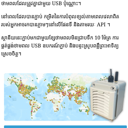
ថាមពលដែលត្រូវគ្នាជាមួយ USB ប៉ុណ្ណោះ។
នៅពេលដែលបានភ្ជាប់ កម្រិតនៃការបំពុលខ្យល់តាមពេលវេលាពិត
របស់អ្នកអាចរកបានភ្លាមៗនៅលើផែនទី និងតាមរយៈ API ។
ស្ថានីយនេះភ្ជាប់មកជាមួយខ្សែថាមពលមិនជ្រាបទឹក 10 ម៉ែត្រ ការ
ផ្គត់ផ្គង់ថាមពល USB ឧបករណ៍ភ្ជាប់ និងបន្ទះស្រូបពន្លឺព្រះអាទិត្យ
ស្រេចចិត្ត។