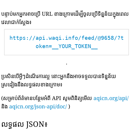
បន្ទាប់មកអ្នកអាចប្រើ URL ខាងក្រោមដើម្បីចូលប្រើទិន្នន័យក្នុងពេល
វេលាជាក់ស្តែង៖
https://api.waqi.info/feed/@9658/?t
oken=__YOUR_TOKEN__
.
ប្រសិនបើអ្វីៗដំណើរការល្អ នោះអ្នកនឹងអាចទទួលបានទិន្នន័យ
ស្រដៀងនឹងលទ្ធផលខាងក្រោម៖
(សម្រាប់ព័ត៌មានបន្ថែមអំពី API សូមពិនិត្យមើល
aqicn.org/api/
និង
aqicn.org/json-api/doc/
)
លទ្ធផល JSON៖