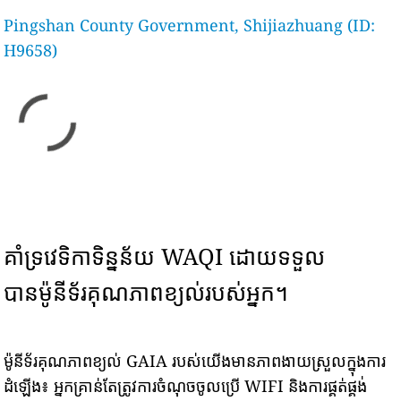
Pingshan County Government, Shijiazhuang (ID:
H9658)
គាំទ្រវេទិកាទិន្នន័យ WAQI ដោយទទួល
បានម៉ូនីទ័រគុណភាពខ្យល់របស់អ្នក។
ម៉ូនីទ័រគុណភាពខ្យល់ GAIA របស់យើងមានភាពងាយស្រួលក្នុងការ
ដំឡើង៖ អ្នកគ្រាន់តែត្រូវការចំណុចចូលប្រើ WIFI និងការផ្គត់ផ្គង់