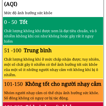
(AQI)
Mức độ ảnh hưởng sức khỏe
0 - 50
Tốt
Chất lượng không khí được xem là đạt tiêu chuẩn, và ô
nhiễm không khí coi như không hoặc gây rất ít nguy
hiểm
51 -100
Trung bình
Chất lượng không khí ở mức chấp nhận được; tuy nhiên,
một số chất gây ô nhiễm có thể ảnh hưởng tới sức khỏe
của một số ít những người nhạy cảm với không khí bị ô
nhiễm.
101-150
Không tốt cho người nhạy cảm
Nhóm người nhạy cảm có thể chịu ảnh hưởng sức khỏe.
Số đông không có nguy cơ bị tác động.