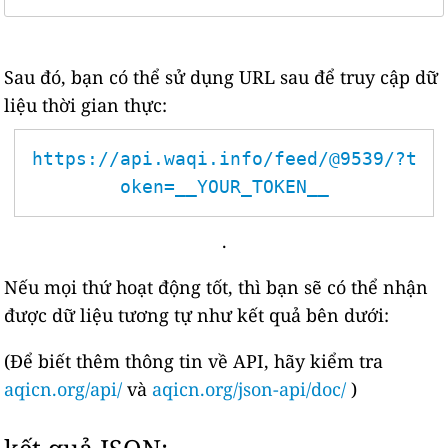
Sau đó, bạn có thể sử dụng URL sau để truy cập dữ
liệu thời gian thực:
https://api.waqi.info/feed/@9539/?t
oken=__YOUR_TOKEN__
.
Nếu mọi thứ hoạt động tốt, thì bạn sẽ có thể nhận
được dữ liệu tương tự như kết quả bên dưới:
(Để biết thêm thông tin về API, hãy kiểm tra
aqicn.org/api/
và
aqicn.org/json-api/doc/
)