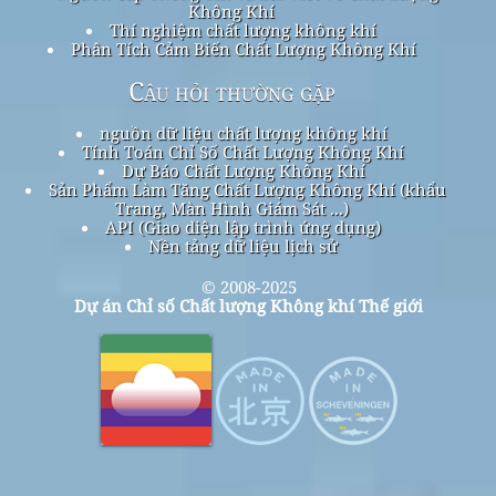
Không Khí
Thí nghiệm chất lượng không khí
Phân Tích Cảm Biến Chất Lượng Không Khí
Câu hỏi thường gặp
nguồn dữ liệu chất lượng không khí
Tính Toán Chỉ Số Chất Lượng Không Khí
Dự Báo Chất Lượng Không Khí
Sản Phẩm Làm Tăng Chất Lượng Không Khí (khẩu
Trang, Màn Hình Giám Sát ...)
API (Giao diện lập trình ứng dụng)
Nền tảng dữ liệu lịch sử
© 2008-2025
Dự án Chỉ số Chất lượng Không khí Thế giới