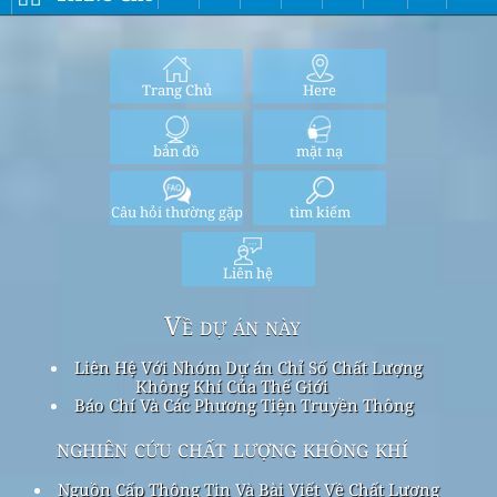
Trang Chủ
Here
bản đồ
mặt nạ
Câu hỏi thường gặp
tìm kiếm
Liên hệ
Về dự án này
Liên Hệ Với Nhóm Dự án Chỉ Số Chất Lượng
Không Khí Của Thế Giới
Báo Chí Và Các Phương Tiện Truyền Thông
nghiên cứu chất lượng không khí
Nguồn Cấp Thông Tin Và Bài Viết Về Chất Lượng