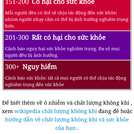
151-200
Có hại cho sức khỏe
Mỗi người đều có thể sẽ chịu tác động đến sức khỏe;
nhóm người nhạy cảm có thể bị ảnh hưởng nghiêm trọng
hơn.
201-300
Rất có hại cho sức khỏe
Cảnh báo nguy hại sức khỏe nghiêm trọng. Đa số mọi
người đều bị ảnh hưởng.
300+
Nguy hiểm
Cảnh báo sức khỏe: tất cả mọi người có thể chịu tác động
nghiêm trọng đến sức khỏe
Để biết thêm về ô nhiễm và chất lượng không khí ,
xem
wikipedia chất lượng không khí
đang đề hoặc
hướng dẫn về chất lượng không khí và sức khỏe
của bạn
.