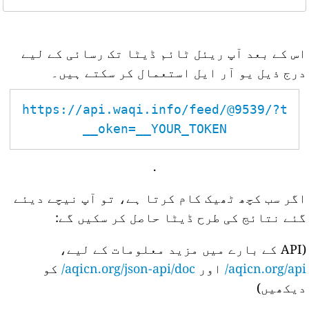
اس کے بعد آپ ریئل ٹائم ڈیٹا تک رسائی کے لیے
درج ذیل یو آر ایل استعمال کر سکتے ہیں۔
https://api.waqi.info/feed/@9539/?t
oken=__YOUR_TOKEN__
.
اگر سب کچھ ٹھیک کام کرتا ہے، تو آپ نیچے دیئے
گئے نتائج کی طرح ڈیٹا حاصل کر سکیں گے:
(API کے بارے میں مزید معلومات کے لیے،
aqicn.org/api/
اور
aqicn.org/json-api/doc/
کو
دیکھیں)