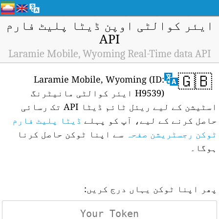
ایئر کوالٹی اوپن ڈیٹا پلیٹ فارم
API
Laramie Mobile, Wyoming Real-Time data API
🇬🇧
Laramie Mobile, Wyoming (ID:
H9539) ایئر کوالٹی مانیٹرنگ
اسٹیشن کے لیے ریئل ٹائم ڈیٹا API تک رسائی
حاصل کرنے کے لیے، آپ کو پہلے
ڈیٹا پلیٹ فارم
ٹوکن رجسٹریشن صفحہ
سے اپنا ٹوکن حاصل کرنا
ہوگا۔
پھر اپنا ٹوکن یہاں درج کریں: