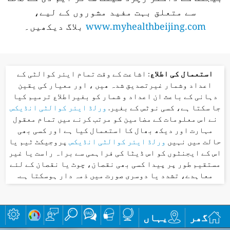
سے متعلق بہت مفید مشوروں کے لیے،
www.myhealthbeijing.com
بلاگ دیکھیں۔
استعمال کی اطلاع
: اشاعت کے وقت تمام ایئر کوالٹی کے
اعداد وشمار غیرتصدیق شدہ ھیں ، اور معیار کی یقین
دہانی کے باعث ان اعداد و شمار کو بغیراطلاع ترمیم کیا
جا سکتا ہے، کسی نوٹس کے بغیر.
ورلڈ ایئر کوالٹی انڈیکس
نے اس معلومات کے مضامین کو مرتب کرنے میں تمام معقول
مہارت اور دیکھ بھال کا استعمال کیا ہے اور کسی بھی
حالت میں نہیں
ورلڈ ایئر کوالٹی انڈیکس
پروجیکٹ ٹیم یا
اس کے ایجنٹوں کو اس ڈیٹا کی فراہمی سے براہ راست یا غیر
مستقیم طور پر پیدا کسی بھی نقصان، چوٹ یا نقصان کے لئے
معاہدے، تشدد یا دوسری صورت میں ذمہ دار ہوسکتا ہے.
گھر
یہاں