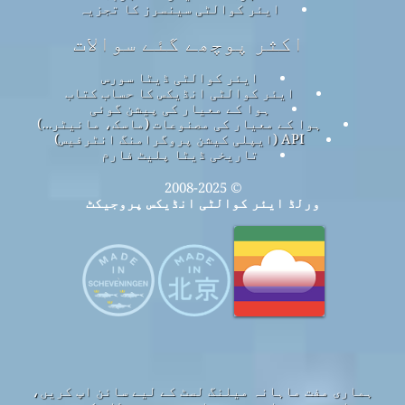
ایئر کوالٹی سینسرز کا تجزیہ
اکثر پوچھے گئے سوالات
ایئر کوالٹی ڈیٹا سورس
ایئر کوالٹی انڈیکس کا حساب کتاب
ہوا کے معیار کی پیشن گوئی
ہوا کے معیار کی مصنوعات (ماسک، مانیٹر…)
API (ایپلی کیشن پروگرامنگ انٹرفیس)
تاریخی ڈیٹا پلیٹ فارم
© 2008-2025
ورلڈ ایئر کوالٹی انڈیکس پروجیکٹ
ہماری مفت ماہانہ میلنگ لسٹ کے لیے سائن اپ کریں،