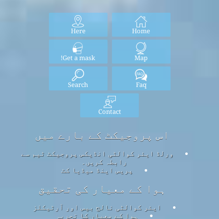
Here
Home
Get a mask!
Map
Search
Faq
Contact
اس پروجیکٹ کے بارے میں
ورلڈ ایئر کوالٹی انڈیکس پروجیکٹ ٹیم سے
رابطہ کریں۔
پریس اینڈ میڈیا کٹ
ہوا کے معیار کی تحقیق
ایئر کوالٹی نالج بیس اور آرٹیکلز
ہوا کے معیار کا تجربہ