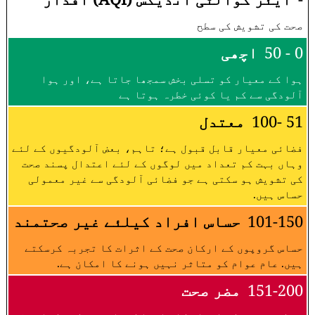
صحت کی تشویش کی سطح
0 - 50
اچھی
ہوا کے معیار کو تسلی بخش سمجھا جاتا ہے، اور ہوا
آلودگی سے کم یا کوئی خطرہ ہوتا ہے
51 -100
معتدل
فضائی معیار قابل قبول ہے؛ تاہم، بعض آلودگیوں کے لئے
وہاں بہت کم تعداد میں لوگوں کے لئے اعتدال پسند صحت
کی تشویش ہو سکتی ہے جو فضائی آلودگی سے غیر معمولی
حساس ہیں.
101-150
حساس افراد کیلئے غیر صحتمند
حساس گروپوں کے ارکان صحت کے اثرات کا تجربہ کرسکتے
ہیں. عام عوام کو متاثر نہیں ہونے کا امکان ہے.
151-200
مضر صحت