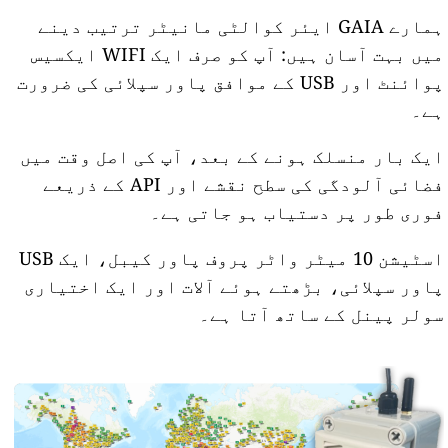
ہمارے GAIA ایئر کوالٹی مانیٹر ترتیب دینے
میں بہت آسان ہیں: آپ کو صرف ایک WIFI ایکسیس
پوائنٹ اور USB کے موافق پاور سپلائی کی ضرورت
ہے۔
ایک بار منسلک ہونے کے بعد، آپ کی اصل وقت میں
فضائی آلودگی کی سطح نقشے اور API کے ذریعے
فوری طور پر دستیاب ہو جاتی ہے۔
اسٹیشن 10 میٹر واٹر پروف پاور کیبل، ایک USB
پاور سپلائی، بڑھتے ہوئے آلات اور ایک اختیاری
سولر پینل کے ساتھ آتا ہے۔