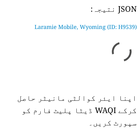
JSON نتیجہ:
Laramie Mobile, Wyoming (ID: H9539)
اپنا ایئر کوالٹی مانیٹر حاصل
کرکے WAQI ڈیٹا پلیٹ فارم کو
سپورٹ کریں۔