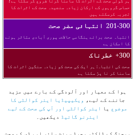
ہر کوئی صحت کے اثرات کا سامنا کرنا شروع کر سکتا ہے؛
حساس گروہوں کے ارکان زیادہ سنجیدہ صحت کے اثرات کا
تجربہ کرسکتے ہیں
201-300
انتہائی مضر صحت
انتباہ صحت برائے ہنگامی حالات. پوری آبادی متاثر ہونے
کا امکان ہے
300+
خطرناک
صحت کی انتباہ: ہر ایک کی صحت کو زیادہ سنگین اثرات کا
سامنا کر نا پڑ سکتا ہے
ہوا کے معیار اور آلودگی کے بارے میں مزید
جاننے کے لیے،
ویکیپیڈیا ایئر کوالٹی کا
موضوع
یا
ایئر کوالٹی اور آپ کی صحت کے لیے
ایئرنو گائیڈ
دیکھیں۔
بیجنگ کے ڈاکٹر رچرڈ سینٹ سائر ایم ڈی کے صحت