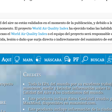
ad del aire no están validados en el momento de la publicación, y debido a l
r momento. El proyecto
World Air Quality Index
ha ejercido todas las habili
 caso el
World Air Quality Index
o el equipo del proyecto será responsable 
ida, lesión o daño que surja directa o indirectamente del suministro de es
Aquí
mapa
máscara
PF
buscar
Credits
royecto
Toda la EPA del mundo por su excelente traba
mantener, medir y brindar información sobre la
Calidad del Aire a los ciudadanos del mundo.
Este producto incluye datos GeoLite2 creados 
ire
MaxMind, disponibles en maxmind.com.
Este producto incluye información de la ciuda
 La