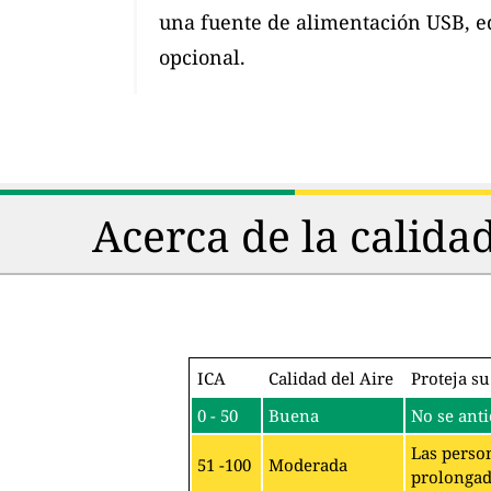
una fuente de alimentación USB, e
opcional.
Acerca de la calida
ICA
Calidad del Aire
Proteja su
0 - 50
Buena
No se anti
Las person
51 -100
Moderada
prolongado