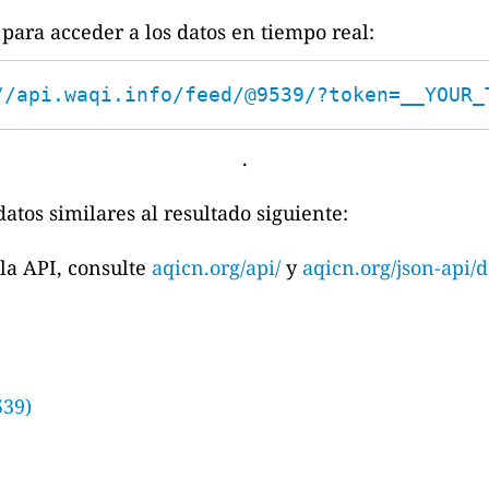
para acceder a los datos en tiempo real:
//api.waqi.info/feed/@9539/?token=__YOUR_
.
atos similares al resultado siguiente:
la API, consulte
aqicn.org/api/
y
aqicn.org/json-api/d
539)