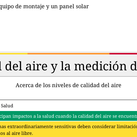
quipo de montaje y un panel solar
d del aire y la medición 
Acerca de los niveles de calidad del aire
 Salud
cipan impactos a la salud cuando la calidad del aire se encuentr
as extraordinariamente sensitivas deben considerar limitación
s al aire libre.