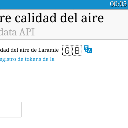
00:05
e calidad del aire
data API
🇬🇧
idad del aire de Laramie
egistro de tokens de la