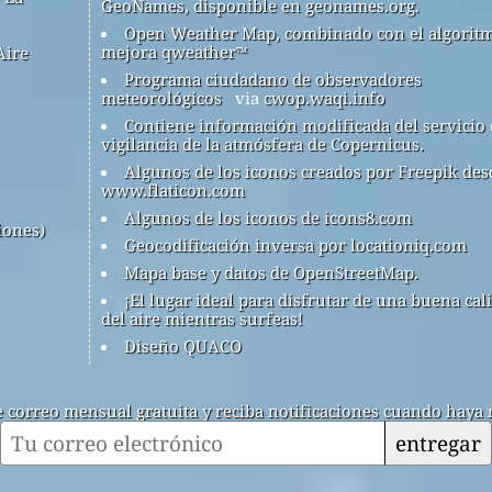
GeoNames, disponible en geonames.org.
Open Weather Map, combinado con el algorit
mejora qweather™
Aire
Programa ciudadano de observadores
meteorológicos
via
cwop.waqi.info
Contiene información modificada del servicio
vigilancia de la atmósfera de Copernicus.
Algunos de los iconos creados por Freepik des
www.flaticon.com
Algunos de los iconos de icons8.com
iones)
Geocodificación inversa por locationiq.com
Mapa base y datos de OpenStreetMap.
¡El lugar ideal para disfrutar de una buena cal
del aire mientras surfeas!
Diseño QUACO
de correo mensual gratuita y reciba notificaciones cuando haya 
entregar