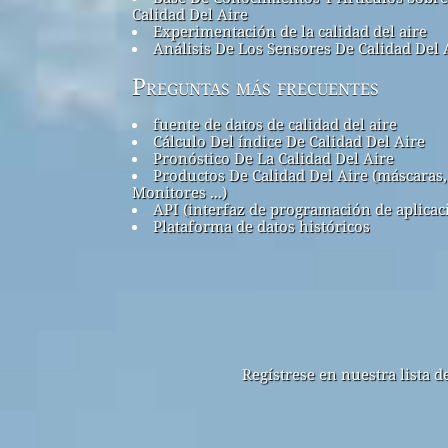
Calidad Del Aire
Experimentación de la calidad del aire
Análisis De Los Sensores De Calidad Del 
Preguntas más frecuentes
fuente de datos de calidad del aire
Cálculo Del índice De Calidad Del Aire
Pronóstico De La Calidad Del Aire
Productos De Calidad Del Aire (máscaras,
Monitores ...)
API (interfaz de programación de aplicac
Plataforma de datos históricos
Regístrese en nuestra lista 