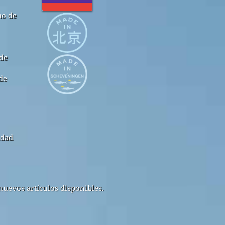
mo de
 de
de
idad
nuevos artículos disponibles.