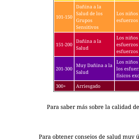
Dañina a la
Salud de los
Los niños 
101-150
Grupos
esfuerzos 
Sensitivos
Los niños 
Dañina a la
151-200
esfuerzos 
Salud
esfuerzos 
Los niños 
Muy Dañina a la
201-300
los esfuer
Salud
físicos exc
300+
Arriesgado
Para saber más sobre la calidad d
Para obtener consejos de salud muy ú