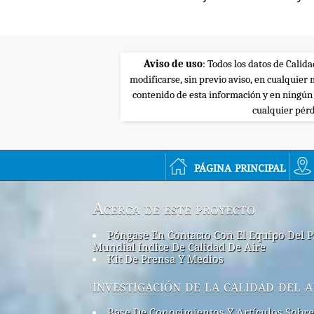
Aviso de uso
: Todos los datos de Calid
modificarse, sin previo aviso, en cualquie
contenido de esta información y en ningún
cualquier pérd
página principal
Acerca de este proyecto
Póngase En Contacto Con El Equipo Del P
Mundial índice De Calidad De Aire
Kit De Prensa Y Medios
investigación de la calidad del a
Base De Conocimientos Y Artículos Sobre