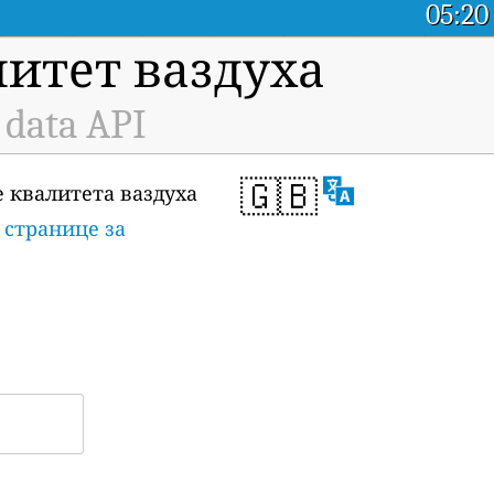
05:20
итет ваздуха
 data API
🇬🇧
е квалитета ваздуха
а
странице за