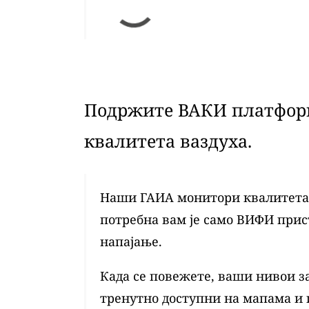
Подржите ВАКИ платформ
квалитета ваздуха.
Наши ГАИА монитори квалитета в
потребна вам је само ВИФИ при
напајање.
Када се повежете, ваши нивои з
тренутно доступни на мапама и 