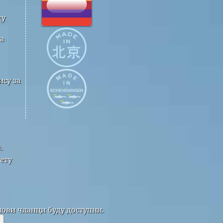
ду
а
су за
.
ету
нови чланци буду доступни.