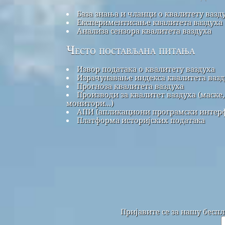
База знања и чланци о квалитету вазд
Експериментисање квалитета ваздуха
Анализа сензора квалитета ваздуха
Често постављана питања
Извор података о квалитету ваздуха
Израчунавање индекса квалитета вазд
Прогноза квалитета ваздуха
Производи за квалитет ваздуха (маске,
монитори...)
АПИ (апликациони програмски интерф
Платформа историјских података
Пријавите се за нашу бесп