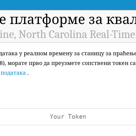
е платформе за квал
ine, North Carolina Real-Time
датака у реалном времену за станицу за праћењ
528), морате прво да преузмете сопствени токен с
 података
.