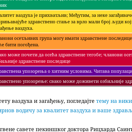
зик
алитет ваздуха је прихватљив; Међутим, за неке загађива
брињавајуће здравствено стање за врло мали број људи ко
гађење ваздуха.
анови осетљивих група могу имати здравствене последице
ће бити погођена.
ако може почети да осећа здравствене тегобе; чланови ос
биљније здравствене последице
равствена упозорења о хитним условима. Читава популациј
равствено упозорење: свако може доживети озбиљније здр
ету ваздуха и загађењу, погледајте
тему на вики
рнов водичу за квалитет ваздуха и ваше здрав
твене савете пекиншког доктора Рицхарда Саинт