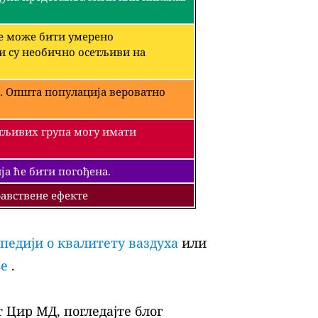
че може бити умерено
ји су необично осетљиви на
. Општа популација вероватно
етљивих група могу имати
а ће бити погођена.
авствене ефекте
педији о квалитету ваздуха
или
ље
.
 Цир МД, погледајте блог