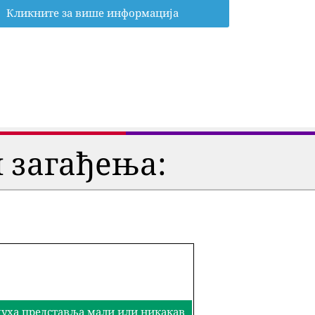
Кликните за више информација
 загађења:
здуха представља мали или никакав