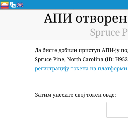
АПИ отворен
Spruce P
Да бисте добили приступ АПИ-ју по
Spruce Pine, North Carolina (ID: H9
регистрацију токена на платформи
Затим унесите свој токен овде: