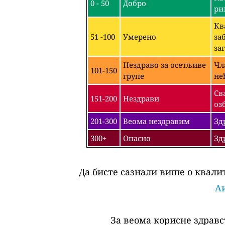
0 - 50
Добро
ри
Кв
51 -100
Умерено
за
за
Нездраво за осетљиве
Чл
101-150
групе
не
Св
151-200
Нездрави
оз
201-300
Веома нездравим
Зд
300+
Опасно
Зд
Да бисте сазнали више о квалит
Аи
За веома корисне здравс