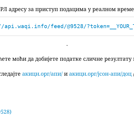
РЛ адресу за приступ подацима у реалном време
//api.waqi.info/feed/@9528/?token=__YOUR_
.
ћете моћи да добијете податке сличне резултату 
гледајте
акицн.орг/апи/
и
акицн.орг/јсон-апи/доц
/
9528)