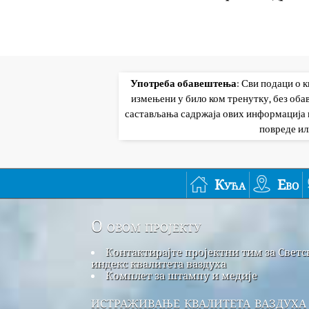
Употреба обавештења
: Сви подаци о 
измењени у било ком тренутку, без об
састављања садржаја ових информација и
повреде ил
Кућа
Ево
О овом пројекту
Контактирајте пројектни тим за Светс
индекс квалитета ваздуха
Комплет за штампу и медије
истраживање квалитета ваздуха