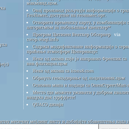
макминд.цом.
уха
Овај производ укључује информације о гра
ГеоНамес, доступне на геонамес.орг.
Отворите временску карту, у комбинацији с
алгоритмом за побољшање квеатхер™
Програм Цитизен Веатхер Обсервер
via
cwop.waqi.info
уха
Садржи модификоване информације о серви
праћење атмосфере Цоперницус
Неке од икона које је направио Фреепик са
ввв.флатицон.цом
ејс)
Неке од икона са icons8.com
Обрнуто геокодирање од лоцатионик.цом
Основна мапа и подаци са ОпенСтреетМап-а
Место где можете уживати у добром квалит
ваздуха док сурфујете!
QUACO дизајн
латну месечну мејлинг листу и добијајте обавештења када 