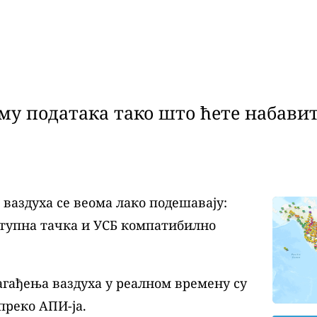
у података тако што ћете набавит
аздуха се веома лако подешавају:
ступна тачка и УСБ компатибилно
агађења ваздуха у реалном времену су
преко АПИ-ја.