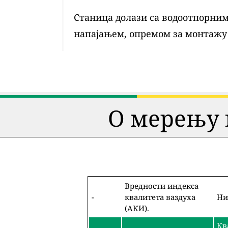
Станица долази са водоотпорним 
напајањем, опремом за монтажу
О мерењу 
Вредности индекса
-
квалитета ваздуха
Ни
(АКИ).
Кв