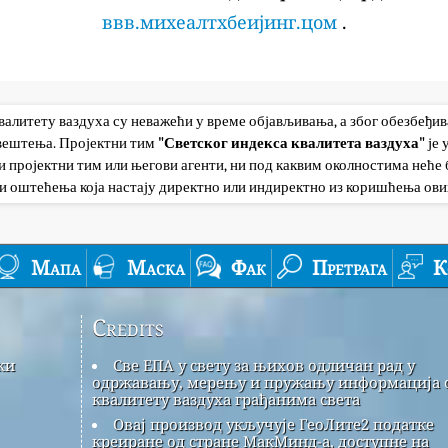
ввв.михеалтхбеијинг.цом
.
квалитету ваздуха су неважећи у време објављивања, а због обезбеђи
авештења. Пројектни тим
"Светског индекса квалитета ваздуха"
је
 пројектни тим или његови агенти, ни под каквим околностима неће б
и оштећења која настају директно или индиректно из коришћења ови
Мапа
Маска
Фак
Претрага
К
Credits
ки
Све ЕПА у свету за њихов одличан рад у
одржавању, мерењу и пружању информација 
квалитету ваздуха грађанима света
Овај производ укључује ГеоЛите2 податке
креиране од стране МакМинд-а, доступне на