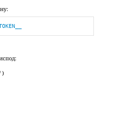
ну:
TOKEN__
испод:
 )