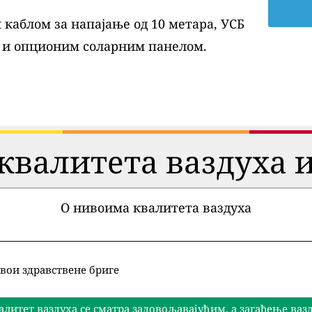
каблом за напајање од 10 метара, УСБ
 и опционим соларним панелом.
квалитета ваздуха и
О нивоима квалитета ваздуха
вои здравствене бриге
алитет ваздуха се сматра задовољавајућим, а загађење ва