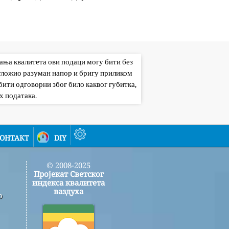
вања квалитета ови подаци могу бити без
 уложио разуман напор и бригу приликом
ити одговорни због било каквог губитка,
х података.
онтакт
diy
© 2008-2025
Пројекат Светског
индекса квалитета
ваздуха
о