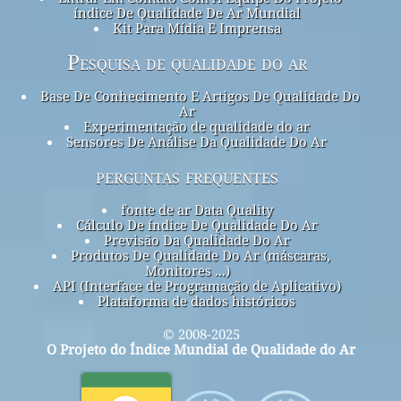
índice De Qualidade De Ar Mundial
Kit Para Mídia E Imprensa
Pesquisa de qualidade do ar
Base De Conhecimento E Artigos De Qualidade Do
Ar
Experimentação de qualidade do ar
Sensores De Análise Da Qualidade Do Ar
perguntas frequentes
fonte de ar Data Quality
Cálculo De índice De Qualidade Do Ar
Previsão Da Qualidade Do Ar
Produtos De Qualidade Do Ar (máscaras,
Monitores ...)
API (Interface de Programação de Aplicativo)
Plataforma de dados históricos
© 2008-2025
O Projeto do Índice Mundial de Qualidade do Ar