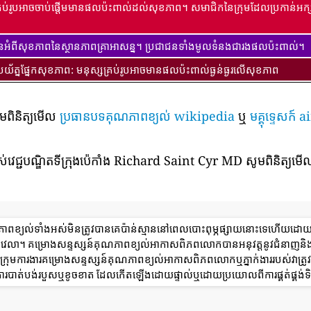
្រប់រូបអាចចាប់ផ្តើមមានផលប៉ះពាល់ដល់សុខភាព។ សមាជិកនៃក្រុមដែលប្រកាន់អក្ស
ានអំពីសុខភាពនៃស្ថានភាពគ្រាអាសន្ន។ ប្រជាជនទាំងមូលទំនងជារងផលប៉ះពាល់។
ប្រយ័ត្នផ្នែកសុខភាព: មនុស្សគ្រប់រូបអាចមានផលប៉ះពាល់ធ្ងន់ធ្ងរលើសុខភាព
ូមពិនិត្យមើល
ប្រធានបទគុណភាពខ្យល់ wikipedia
ឬ
មគ្គុទ្ទេសក
់វេជ្ជបណ្ឌិតទីក្រុងប៉េកាំង Richard Saint Cyr MD សូមពិនិត្យមើល
ណភាពខ្យល់ទាំងអស់មិនត្រូវបានគេប៉ាន់ស្មាននៅពេលបោះពុម្ភផ្សាយនោះទេហើយដោ
ពេលវេលា។ គម្រោងសន្ទស្សន៍គុណភាពខ្យល់អាកាសពិភពលោកបានអនុវត្តនូវជំនាញនិ
ុមការងារគម្រោងសន្ទស្សន៍គុណភាពខ្យល់អាកាសពិភពលោកឬភ្នាក់ងាររបស់វាត្រូវទទ
ការបាត់បង់របួសឬខូចខាត ដែលកើតឡើងដោយផ្ទាល់ឬដោយប្រយោលពីការផ្គត់ផ្គង់ទិ