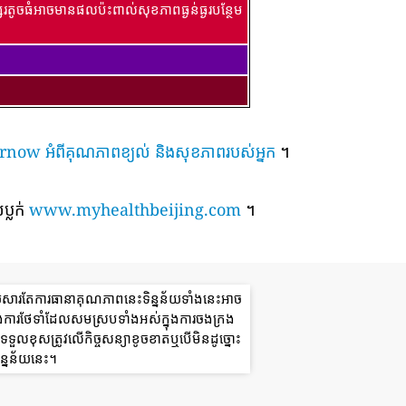
រតូចធំអាចមានផលប៉ះពាល់សុខភាពធ្ងន់ធ្ងរបន្ថែម
៍ airnow អំពីគុណភាពខ្យល់ និងសុខភាពរបស់អ្នក
។
ប្លក់
www.myhealthbeijing.com
។
យសារតែការធានាគុណភាពនេះទិន្នន័យទាំងនេះអាច
ងការថែទាំដែលសមស្របទាំងអស់ក្នុងការចងក្រង
ួលខុសត្រូវលើកិច្ចសន្យាខូចខាតឬបើមិនដូច្នោះ
ន្នន័យនេះ។