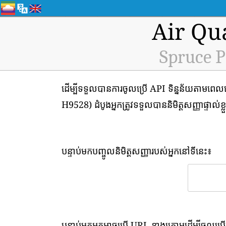
Air Qu
Spruce P
ដើម្បីទទួលបានការចូលប្រើ API ទិន្នន័យតាមពេល
H9528) ដំបូងអ្នកត្រូវទទួលបាននិមិត្តសញ្ញាផ្ទាល់ខ្
បន្ទាប់មកបញ្ចូលនិមិត្តសញ្ញារបស់អ្នកនៅទីនេះ៖
បន្ទាប់មកអ្នកអាចប្រើ URL ខាងក្រោមដើម្បីចូលប្រើ