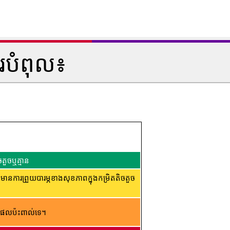
របំពុល៖
តួចឬគ្មាន
ារព្រួយបារម្ភខាងសុខភាពក្នុងកម្រិតតិចតួច
ផល​ប៉ះពាល់​ទេ។