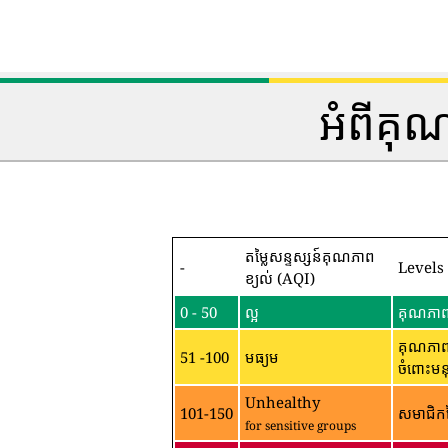
អំពីគុ
តម្លៃសន្ទស្សន៍គុណភាព
-
Levels
ខ្យល់ (AQI)
0 - 50
ល្អ
គុណភាពខ
គុណភាពខ
51 -100
មធ្យម
ចំពោះមន
Unhealthy
101-150
សមាជិកន
for sensitive groups