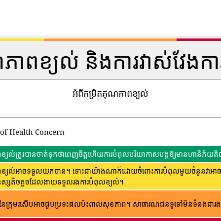
ណភាពខ្យល់ និងការវាស់វែងកា
អំពីកម្រិតគុណភាពខ្យល់
 of Health Concern
្យល់ត្រូវបានចាត់ទុកថាពេញចិត្តហើយការបំពុលបរិយាកាសបង្កឱ្យមានហានិភ័យតិច
្យល់អាចទទួលយកបាន។ ទោះជាយ៉ាងណាក៏ដោយចំពោះការបំពុលមួយចំនួនវាអាចមានក
ុស្សតិចតួចដែលងាយទទួលរងការបំពុលខ្យល់។
ៃក្រុមរសើបអាចជួបប្រទះផលប៉ះពាល់សុខភាព។ សាធារណជន​ទូទៅ​មិន​ទំនង​ជា​រង​