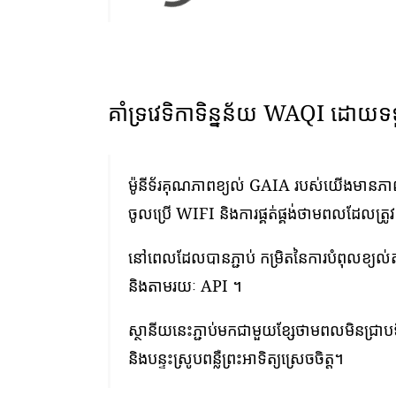
គាំទ្រវេទិកាទិន្នន័យ WAQI ដោយទ
ម៉ូនីទ័រគុណភាពខ្យល់ GAIA របស់យើងមានភាពងា
ចូលប្រើ WIFI និងការផ្គត់ផ្គង់ថាមពលដែលត្រូ
នៅពេលដែលបានភ្ជាប់ កម្រិតនៃការបំពុលខ្យល
និងតាមរយៈ API ។
ស្ថានីយនេះភ្ជាប់មកជាមួយខ្សែថាមពលមិនជ្រាបទ
និងបន្ទះស្រូបពន្លឺព្រះអាទិត្យស្រេចចិត្ត។