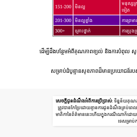
មនុស្សគ
151-200
មិនល្អ
ទៀត
201-300
មិនល្អខ្លាំង
ការព្រម
300+
គ្រោះថ្នាក់
ការប្រុង
ដើម្បីដឹងបន្ថែមអំពីគុណភាពខ្យល់ និងការបំពុល ស
សម្រាប់ដំបូន្មានសុខភាពដ៏មានប្រយោជន៍របស
សេចក្តីជូនដំណឹងអំពីការប្រើប្រាស់
: ទិន្នន័យគុ
ត្រូវបានកែប្រែដោយគ្មានការជូនដំណឹងគ្រប់
មាតិកានៃព័ត៌មាននេះហើយក្នុងករណីណាក៏ដោយក្រ
ទេសម្រាប់