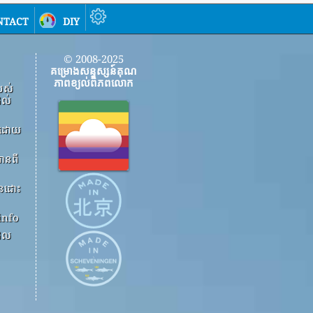
ntact
diy
© 2008-2025
គម្រោងសន្ទស្សន៍គុណ
ភាពខ្យល់ពិភពលោក
បស់
ដល់
ើងដោយ
ានពី
ួនដោះ
info
ដែល