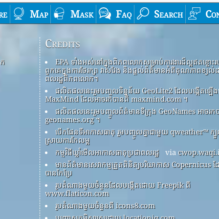
re
Map
Mask
Faq
Search
Co
Credits
ោក
EPA ទាំងអស់នៅក្នុងពិភពលោកសម្រាប់ការងារដ៏ល្អឥតខ្ចោះរ
ពួកគេក្នុងការថែរក្សា វាស់វែង និងផ្តល់ព័ត៌មានអំពីគុណភាពខ្យល់
ពលរដ្ឋពិភពលោក។
ផលិតផលនេះរួមបញ្ចូលទិន្នន័យ GeoLite2 ដែលបង្កើតឡ
MaxMind ដែលអាចរកបានពី maxmind.com ។
ផលិតផលនេះរួមបញ្ចូលព័ត៌មានទីក្រុង GeoNames អាចរកប
geonames.org ។
បើកផែនទីអាកាសធាតុ រួមបញ្ចូលគ្នាជាមួយ qweather™ ក្ប
ស្រាយការកែលម្អ
កម្មវិធីឃ្លាំមើលអាកាសធាតុប្រជាពលរដ្ឋ
via
cwop.waqi.
មានព័ត៌មានសេវាកម្មត្រួតពិនិត្យបរិយាកាស Copernicus 
បានកែប្រែ
រូបតំណាងមួយចំនួនដែលបង្កើតដោយ Freepik ពី
www.flaticon.com
រូបតំណាងមួយចំនួនពី icons8.com
បញ្ច្រាសភូមិសាស្ត្រដោយ locationiq.com