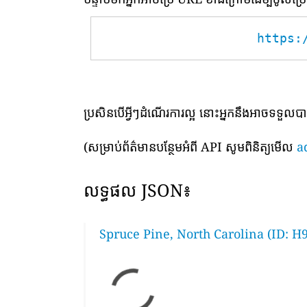
https:
ប្រសិនបើអ្វីៗដំណើរការល្អ នោះអ្នកនឹងអាចទទួល
(សម្រាប់ព័ត៌មានបន្ថែមអំពី API សូមពិនិត្យមើល
a
លទ្ធផល JSON៖
Spruce Pine, North Carolina (ID: H