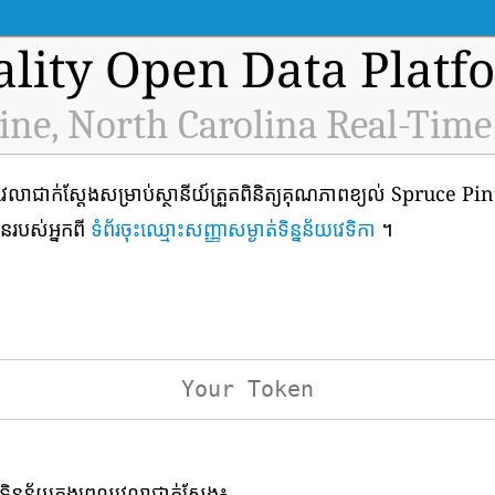
ality Open Data Platf
ine, North Carolina Real-Time
វេលាជាក់ស្តែងសម្រាប់ស្ថានីយ៍ត្រួតពិនិត្យគុណភាពខ្យល់ Spruce P
លួនរបស់អ្នកពី
ទំព័រចុះឈ្មោះសញ្ញាសម្ងាត់ទិន្នន័យវេទិកា
។
ទិន្នន័យក្នុងពេលវេលាជាក់ស្តែង៖