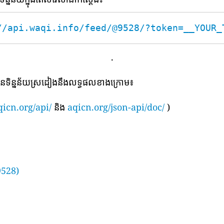
//api.waqi.info/feed/@9528/?token=__YOUR_
.
បានទិន្នន័យស្រដៀងនឹងលទ្ធផលខាងក្រោម៖
qicn.org/api/
និង
aqicn.org/json-api/doc/
)
9528)