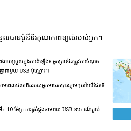
ទួលបានម៉ូនីទ័រគុណភាពខ្យល់របស់អ្នក។
យស្រួលក្នុងការដំឡើង៖ អ្នកគ្រាន់តែត្រូវការចំណុច
វគ្នាជាមួយ USB ប៉ុណ្ណោះ។
់តាមពេលវេលាពិតរបស់អ្នកអាចរកបានភ្លាមៗនៅលើផែនទី
ឹក 10 ម៉ែត្រ ការផ្គត់ផ្គង់ថាមពល USB ឧបករណ៍ភ្ជាប់