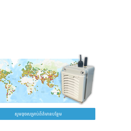
សូមចុចសម្រាប់ព័ត៌មានបន្ថែម