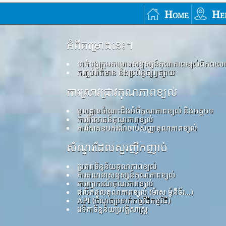
Home
He
អំពីគម្រោងនេះ។
ទាក់ទងក្រុមគម្រោងសន្ទស្សន៍គុណភាពខ្យល់ពិភពល
កញ្ចប់ព័ត៌មាន និងប្រព័ន្ធផ្សព្វផ្សាយ
ការស្រាវជ្រាវគុណភាពខ្យល់
មូលដ្ឋានចំណេះដឹងអំពីគុណភាពខ្យល់ និងអត្ថបទ
ការពិសោធន៍គុណភាពខ្យល់
ការវិភាគឧបករណ៍ចាប់សញ្ញាគុណភាពខ្យល់
សំណួរដែលសួរញឹកញាប់
ប្រភពទិន្នន័យគុណភាពខ្យល់
ការគណនាសន្ទស្សន៍គុណភាពខ្យល់
ការព្យាករណ៍គុណភាពខ្យល់
ផលិតផលគុណភាពខ្យល់ (ម៉ាស ម៉ូនីទ័រ...)
API (ចំណុចប្រទាក់កម្មវិធីកម្មវិធី)
វេទិកាទិន្នន័យប្រវត្តិសាស្ត្រ