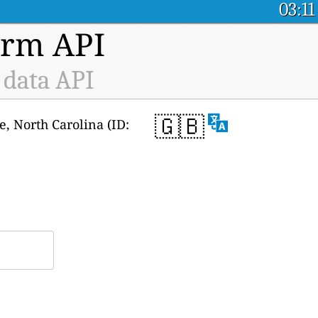
03:11
orm API
 data API
🇬🇧
ine, North Carolina (ID: