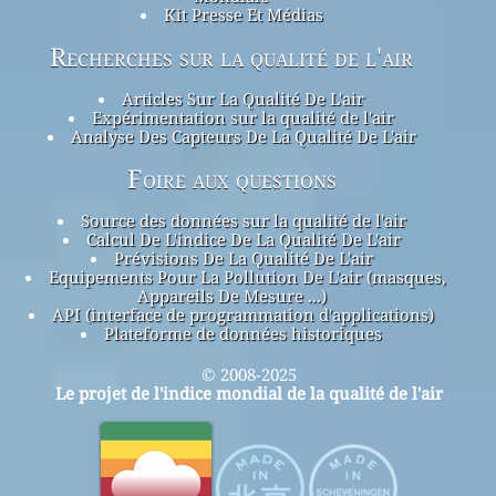
Kit Presse Et Médias
Recherches sur la qualité de l'air
Articles Sur La Qualité De L'air
Expérimentation sur la qualité de l'air
Analyse Des Capteurs De La Qualité De L'air
Foire aux questions
Source des données sur la qualité de l'air
Calcul De L'indice De La Qualité De L'air
Prévisions De La Qualité De L'air
Equipements Pour La Pollution De L'air (masques,
Appareils De Mesure ...)
API (interface de programmation d'applications)
Plateforme de données historiques
© 2008-2025
Le projet de l'indice mondial de la qualité de l'air