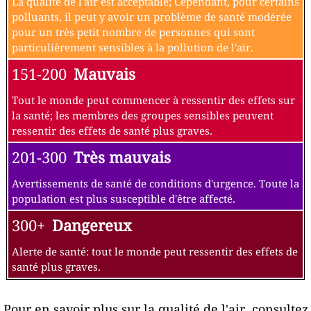
La qualité de l'air est acceptable; Cependant, pour certains
polluants, il peut y avoir un problème de santé modérée
pour un très petit nombre de personnes qui sont
particulièrement sensibles à la pollution de l'air.
151-200
Mauvais
Tout le monde peut commencer à ressentir des effets sur
la santé; les membres des groupes sensibles peuvent
ressentir des effets de santé plus graves.
201-300
Très mauvais
Avertissements de santé de conditions d'urgence. Toute la
population est plus susceptible d'être affecté.
300+
Dangereux
Alerte de santé: tout le monde peut ressentir des effets de
santé plus graves.
Pour en savoir plus sur la qualité de l'air, consultez