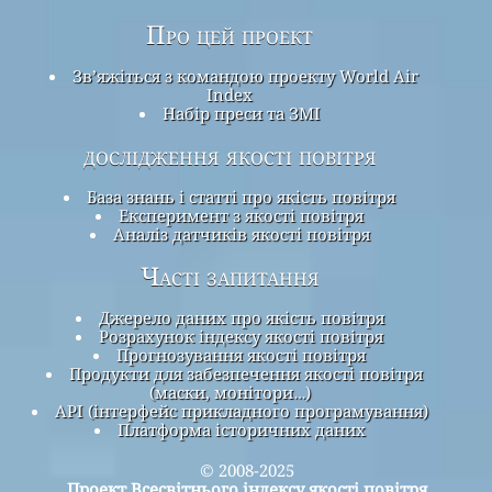
Про цей проект
Зв’яжіться з командою проекту World Air
Index
Набір преси та ЗМІ
дослідження якості повітря
База знань і статті про якість повітря
Експеримент з якості повітря
Аналіз датчиків якості повітря
Часті запитання
Джерело даних про якість повітря
Розрахунок індексу якості повітря
Прогнозування якості повітря
Продукти для забезпечення якості повітря
(маски, монітори…)
API (інтерфейс прикладного програмування)
Платформа історичних даних
© 2008-2025
Проект Всесвітнього індексу якості повітря