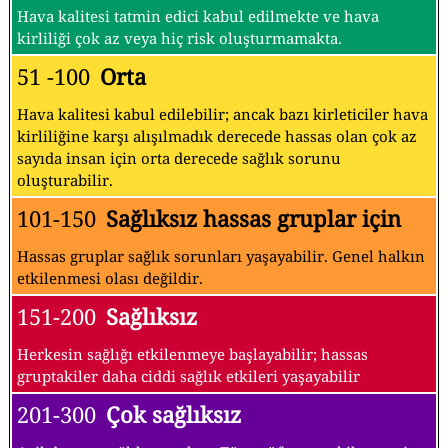
Hava kalitesi tatmin edici kabul edilmekte ve hava
kirliliği çok az veya hiç risk oluşturmamakta.
51 -100
Orta
Hava kalitesi kabul edilebilir; ancak bazı kirleticiler hava
kirliliğine karşı alışılmadık derecede hassas olan çok az
sayıda insan için orta derecede sağlık sorunu
oluşturabilir.
101-150
Sağlıksız hassas gruplar için
Hassas gruplar sağlık sorunları yaşayabilir. Genel halkın
etkilenmesi olası değildir.
151-200
Sağlıksız
Herkesin sağlığı etkilenmeye başlayabilir; hassas
gruptakiler daha ciddi sağlık etkileri yaşayabilir
201-300
Çok sağlıksız