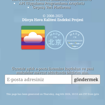
API (Uygulama Programlama Arayüzü)
Geçmiş Veri Platformu
© 2008-2025
Dünya Hava Kalitesi Endeksi Projesi
Ücretsiz aylık e-posta listemize kaydolun ve yeni
makaleler mevcut olduğunda bildirim alın.
göndermek
This page has been generated on Thursday, Aug 6th 2026, 10:53 am CST from jp2n