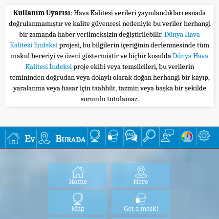
Kullanım Uyarısı
: Hava Kalitesi verileri yayınlandıkları esnada
doğrulanmamıştır ve kalite güvencesi nedeniyle bu veriler herhangi
bir zamanda haber verilmeksizin değiştirilebilir.
Dünya Hava
Kalitesi Endeksi
projesi, bu bilgilerin içeriğinin derlenmesinde tüm
makul beceriyi ve özeni göstermiştir ve hiçbir koşulda
Dünya Hava
Kalitesi İndeksi
proje ekibi veya temsilcileri, bu verilerin
temininden doğrudan veya dolaylı olarak doğan herhangi bir kayıp,
yaralanma veya hasar için taahhüt, tazmin veya başka bir şekilde
sorumlu tutulamaz.
Ev
Burada
Home
Here
Map
Get a mask!