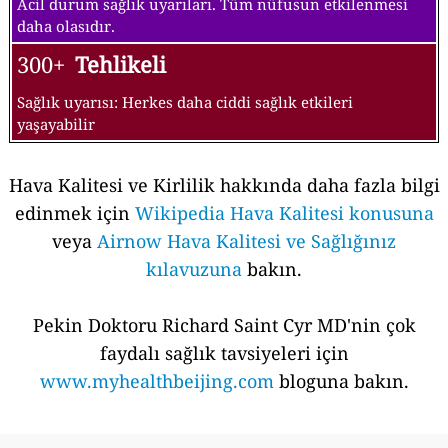
Acil durum sağlık uyarıları. Tüm nüfusun etkilenmesi
daha olasıdır.
300+
Tehlikeli
Sağlık uyarısı: Herkes daha ciddi sağlık etkileri
yaşayabilir
Hava Kalitesi ve Kirlilik hakkında daha fazla bilgi
edinmek için
Wikipedia Hava Kalitesi konusuna
veya
Airnow Hava Kalitesi ve Sağlığınız
kılavuzuna
bakın.
Pekin Doktoru Richard Saint Cyr MD'nin çok
faydalı sağlık tavsiyeleri için
www.myhealthbeijing.com
bloguna bakın.