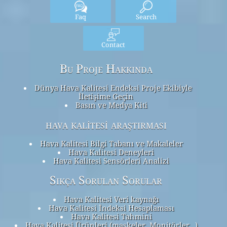
Faq
Search
Contact
Bu Proje Hakkında
Dünya Hava Kalitesi Endeksi Proje Ekibiyle
İletişime Geçin
Basın ve Medya Kiti
hava kalitesi araştırması
Hava Kalitesi Bilgi Tabanı ve Makaleler
Hava Kalitesi Deneyleri
Hava Kalitesi Sensörleri Analizi
Sıkça Sorulan Sorular
Hava Kalitesi Veri kaynağı
Hava Kalitesi İndeksi Hesaplaması
Hava Kalitesi Tahmini
Hava Kalitesi Ürünleri (maskeler, Monitörler…)