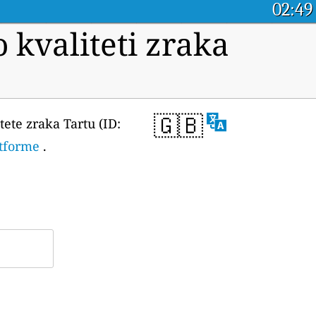
02:49
 kvaliteti zraka
🇬🇧
ete zraka Tartu (ID:
atforme
.