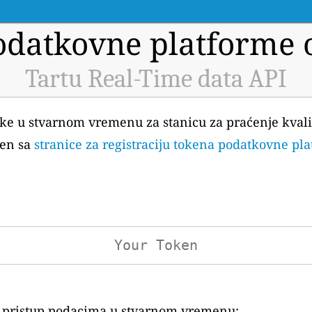
datkovne platforme o
Tartu Real-Time data API
atke u stvarnom vremenu za stanicu za praćenje kvalit
ken sa
stranice za registraciju tokena podatkovne pl
za pristup podacima u stvarnom vremenu: