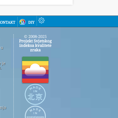
ontakt
diy
© 2008-2025
Projekt Svjetskog
indeksa kvalitete
 u
zraka
 je
.
enja