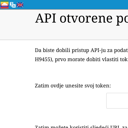
API otvorene po
Da biste dobili pristup API-ju za pod
H9455), prvo morate dobiti vlastiti to
Zatim ovdje unesite svoj token:
Zatim možete koristiti sljedeći URL 