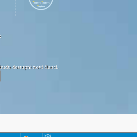
k
 budu dostupni novi članci.