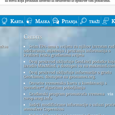
ili štetu koja proizlazi izravno ili neizravno iz opskrbe tim podacima.
Karta
Maska
Pitanja
traži
K
Credits
deksa
Svim EPA-ama u svijetu za njihov izvrstan rad
održavanju, mjerenju i pružanju informacija o
kvaliteti zraka građanima svijeta
Ovaj proizvod uključuje GeoLite2 podatke koje
izradio MaxMind, a dostupni su na maxmind.com
Ovaj proizvod uključuje informacije o gradu
GeoNames, dostupne na geonames.org.
Otvorite vremensku kartu u kombinaciji s
qweather™ algoritam poboljšanja
Građanski program promatrača vremena
via
cwop.waqi.info
Sadrži modificirane informacije o usluzi prać
atmosfere Copernicus