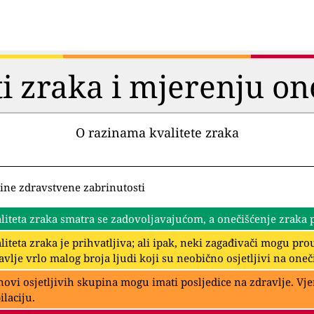
ti zraka i mjerenju on
O razinama kvalitete zraka
ine zdravstvene zabrinutosti
liteta zraka smatra se zadovoljavajućom, a onečišćenje zraka pr
liteta zraka je prihvatljiva; ali ipak, neki zagađivači mogu p
avlje vrlo malog broja ljudi koji su neobično osjetljivi na oneč
novi osjetljivih skupina mogu imati posljedice na zdravlje. Vje
ilaciju.