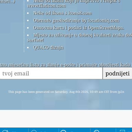
Neke od ikona koje je napravio Freepik s
itori…)
www.flaticon.com
Neke od ikona s icons8.com
Obrnuto geokodiranje by locationiq.com
Osnovna karta i podaci iz OpenStreetMapa.
Mjesto za uživanje u dobroj kvaliteti zraka do
surfate!
QUACO dizajn
atnu mjesečnu listu za slanje e-pošte i primajte obavijesti kada
podnijeti
This page has been generated on Saturday, Aug 8th 2026, 10:49 am CST from jp2n