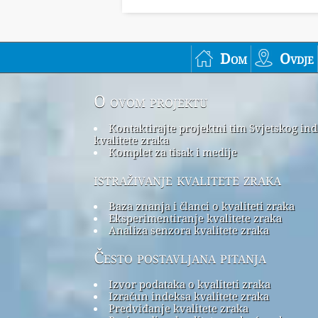
Dom
Ovdje
O ovom projektu
Kontaktirajte projektni tim Svjetskog in
kvalitete zraka
Komplet za tisak i medije
istraživanje kvalitete zraka
Baza znanja i članci o kvaliteti zraka
Eksperimentiranje kvalitete zraka
Analiza senzora kvalitete zraka
Često postavljana pitanja
Izvor podataka o kvaliteti zraka
Izračun indeksa kvalitete zraka
Predviđanje kvalitete zraka