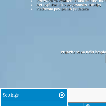
Proizvodi za kvalitetu zraka (maske, mon
API (Aplikacijsko programsko sučelje)
Platforma povijesnih podataka
Prijavite se na našu bespl
Settings