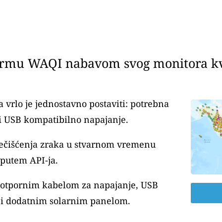
ormu WAQI nabavom svog monitora kva
 vrlo je jednostavno postaviti: potrebna
i USB kompatibilno napajanje.
nečišćenja zraka u stvarnom vremenu
 putem API-ja.
ootpornim kabelom za napajanje, USB
i dodatnim solarnim panelom.