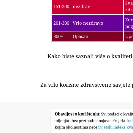
Sva
151-200
nezdrav
zdr
Zdr
201-300
Vrlo nezdravo
pog
300+
Opasan
Upo
Kako biste saznali više o kvalitet
Za vrlo korisne zdravstvene savjete
Obavijest o korištenju
: Svi podaci o kval
mijenjati bez prethodne najave. Projekt
Ind
kojim okolnostima neće
Svjetski indeks kva