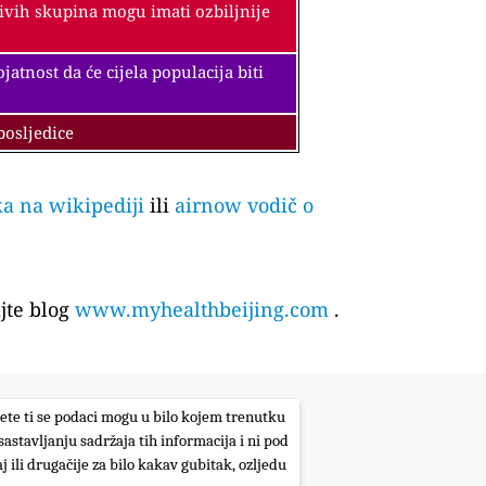
jivih skupina mogu imati ozbiljnije
tnost da će cijela populacija biti
posljedice
ka na wikipediji
ili
airnow vodič o
jte blog
www.myhealthbeijing.com
.
itete ti se podaci mogu u bilo kojem trenutku
sastavljanju sadržaja tih informacija i ni pod
j ili drugačije za bilo kakav gubitak, ozljedu