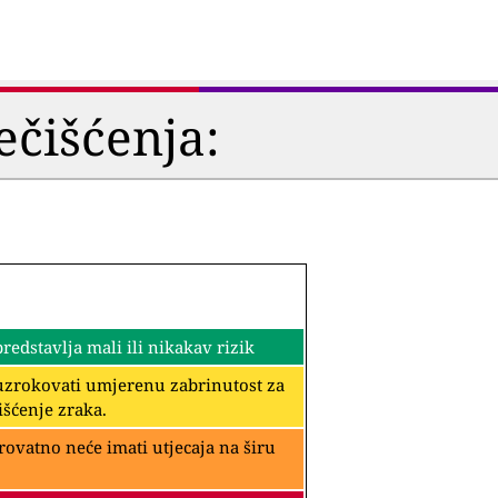
ečišćenja:
edstavlja mali ili nikakav rizik
rouzrokovati umjerenu zabrinutost za
išćenje zraka.
rovatno neće imati utjecaja na širu