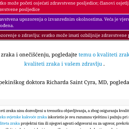
tko može početi osjećati zdravstvene posljedice; članovi osjetl
avstvene posljedice
avstvena upozorenja o izvanrednim okolnostima. Veća je vjeroja
ođena.
zorenje o zdravlju: svatko može imati ozbiljnije zdravstvene 
i zraka i onečišćenju, pogledajte
temu o kvaliteti zra
kvaliteti zraka i vašem zdravlju
.
 pekinškog doktora Richarda Saint Cyra, MD, pogleda
iteti zraka nisu dozvoljeni u trenutku objavljivanja, a zbog osiguranja kval
eks svjetske kakvoće zraka
iskoristio je svu razumnu vještinu i pažnju pri 
liteta zraka
projektni tim ili njegovi agenti odgovorni su za ugovor, prekrša