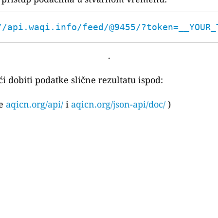
//api.waqi.info/feed/@9455/?token=__YOUR_
.
i dobiti podatke slične rezultatu ispod:
te
aqicn.org/api/
i
aqicn.org/json-api/doc/
)