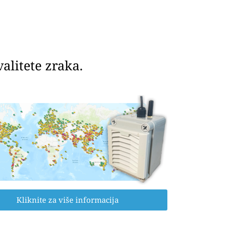
litete zraka.
Kliknite za više informacija