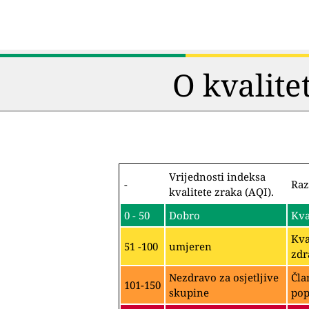
O kvalite
Vrijednosti indeksa
-
Raz
kvalitete zraka (AQI).
0 - 50
Dobro
Kva
Kva
51 -100
umjeren
zdr
Nezdravo za osjetljive
Čla
101-150
skupine
pop