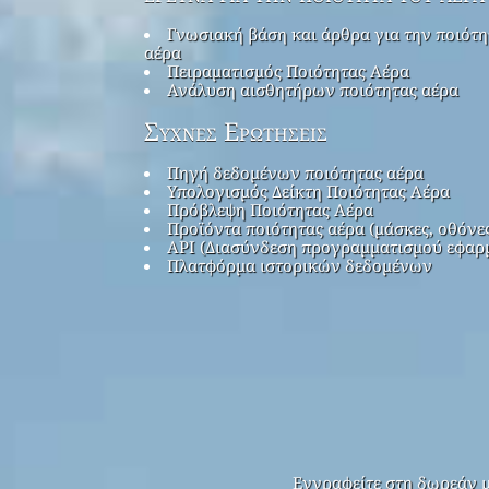
Γνωσιακή βάση και άρθρα για την ποιότη
αέρα
Πειραματισμός Ποιότητας Αέρα
Ανάλυση αισθητήρων ποιότητας αέρα
Συχνές Ερωτήσεις
Πηγή δεδομένων ποιότητας αέρα
Υπολογισμός Δείκτη Ποιότητας Αέρα
Πρόβλεψη Ποιότητας Αέρα
Προϊόντα ποιότητας αέρα (μάσκες, οθόνε
API (Διασύνδεση προγραμματισμού εφαρ
Πλατφόρμα ιστορικών δεδομένων
Εγγραφείτε στη δωρεάν μ