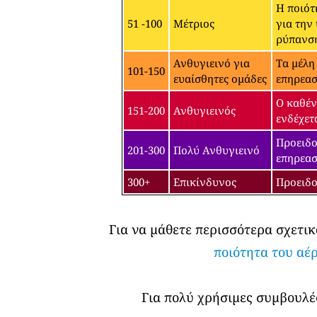
Η ποιότ
51 -100
Μέτριος
για την
ρύπανσ
Ανθυγιεινό για
Τα μέλη
101-150
ευαίσθητες ομάδες
επηρεασ
Ο καθέν
151-200
Ανθυγιεινός
ενδέχετ
Προειδο
201-300
Πολύ Ανθυγιεινό
επηρεασ
300+
Επικίνδυνος
Προειδο
Για να μάθετε περισσότερα σχετικ
ποιότητα του αέ
Για πολύ χρήσιμες συμβουλές