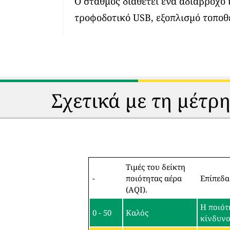
Ο σταθμός διαθέτει ένα αδιάβροχο
τροφοδοτικό USB, εξοπλισμό τοποθ
Σχετικά με τη μέτρ
Τιμές του δείκτη
-
ποιότητας αέρα
Επίπεδα
(AQI).
Η ποιότ
0 - 50
Καλός
κίνδυν