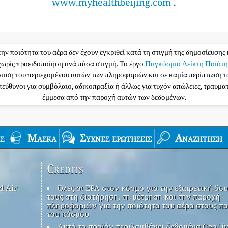
www.myhealthbeijing.com
.
την ποιότητα του αέρα δεν έχουν εγκριθεί κατά τη στιγμή της δημοσίευσης 
ωρίς προειδοποίηση ανά πάσα στιγμή. Το έργο
Παγκόσμιο Δείκτη Ποιότη
ρτιση του περιεχομένου αυτών των πληροφοριών και σε καμία περίπτωση 
υπεύθυνοι για συμβόλαιο, αδικοπραξία ή άλλως για τυχόν απώλειες, τραυμ
έμμεσα από την παροχή αυτών των δεδομένων.
ς
Μάσκα
Συχνές ερωτήσεις
Αναζήτηση
Credits
d Air
Όλες οι EPA στον κόσμο για την εξαιρετική δου
τους στη διατήρηση, τη μέτρηση και την παροχή
πληροφοριών για την ποιότητα του αέρα στους πο
του κόσμου
Αυτό το προϊόν περιλαμβάνει δεδομένα GeoLit