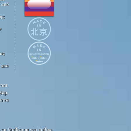
 από
ης
ν
ίας
k από
.com
Map.
τητα
ναι διαθέσιμα νέα άρθρα.