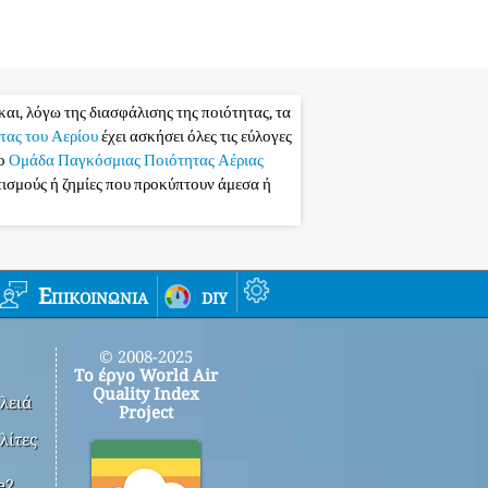
και, λόγω της διασφάλισης της ποιότητας, τα
τας του Αερίου
έχει ασκήσει όλες τις εύλογες
το
Ομάδα Παγκόσμιας Ποιότητας Αέριας
ατισμούς ή ζημίες που προκύπτουν άμεσα ή
Επικοινωνία
diy
© 2008-2025
Το έργο World Air
Quality Index
λειά
Project
λίτες
e2