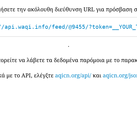
οιήσετε την ακόλουθη διεύθυνση URL για πρόσβαση σ
//api.waqi.info/feed/@9455/?token=__YOUR_
.
πορείτε να λάβετε τα δεδομένα παρόμοια με το παρ
ά με το API, ελέγξτε
aqicn.org/api/
και
aqicn.org/jso