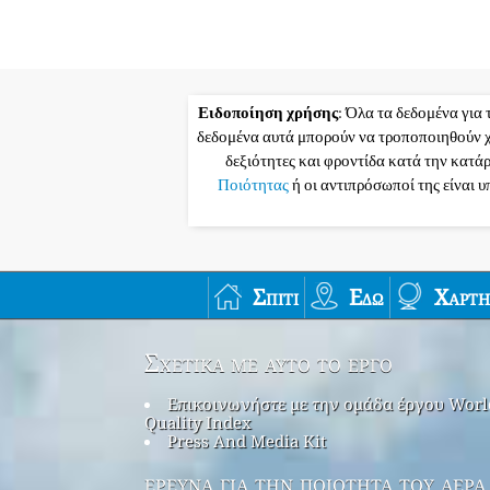
Ειδοποίηση χρήσης
: Όλα τα δεδομένα για 
δεδομένα αυτά μπορούν να τροποποιηθούν χ
δεξιότητες και φροντίδα κατά την κατά
Ποιότητας
ή οι αντιπρόσωποί της είναι 
Σπίτι
Εδώ
Χάρτη
Σχετικά με αυτό το έργο
Επικοινωνήστε με την ομάδα έργου Worl
Quality Index
Press And Media Kit
έρευνα για την ποιότητα του αέρα