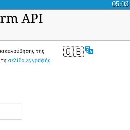
05:03
orm API
🇬🇧
αρακολούθησης της
ό τη
σελίδα εγγραφής