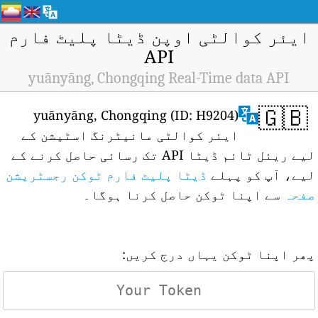
ایئر کوالٹی اوپن ڈیٹا پلیٹ فارم
API
yuānyāng, Chongqing Real-Time data API
🇬🇧
yuānyāng, Chongqing (ID: H9204)
ایئر کوالٹی مانیٹرنگ اسٹیشن کے
لیے ریئل ٹائم ڈیٹا API تک رسائی حاصل کرنے کے
لیے، آپ کو پہلے
ڈیٹا پلیٹ فارم ٹوکن رجسٹریشن
صفحہ
سے اپنا ٹوکن حاصل کرنا ہوگا۔
پھر اپنا ٹوکن یہاں درج کریں: