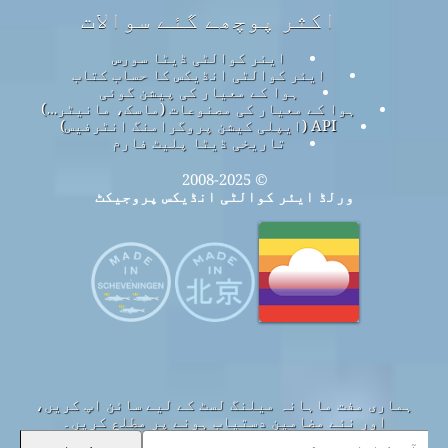
اکثر پوچھے گئے سوالات
ایئر کوالٹی ڈیٹا سورس
ایئر کوالٹی انڈیکس کا حساب کتاب
ہوا کے معیار کی پیشن گوئی
ہوا کے معیار کی مصنوعات (ماسک، مانیٹر…)
API (ایپلی کیشن پروگرامنگ انٹرفیس)
تاریخی ڈیٹا پلیٹ فارم
© 2008-2025
ورلڈ ایئر کوالٹی انڈیکس پروجیکٹ
ہماری مفت ماہانہ میلنگ لسٹ کے لیے سائن اپ کریں،
اور نئے مضامین دستیاب ہونے پر مطلع کریں۔