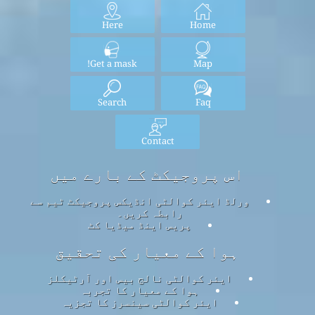
Here
Home
Get a mask!
Map
Search
Faq
Contact
اس پروجیکٹ کے بارے میں
ورلڈ ایئر کوالٹی انڈیکس پروجیکٹ ٹیم سے
رابطہ کریں۔
پریس اینڈ میڈیا کٹ
ہوا کے معیار کی تحقیق
ایئر کوالٹی نالج بیس اور آرٹیکلز
ہوا کے معیار کا تجربہ
ایئر کوالٹی سینسرز کا تجزیہ