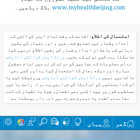
www.myhealthbeijing.com
بلاگ دیکھیں۔
استعمال کی اطلاع
: اشاعت کے وقت تمام ایئر کوالٹی کے
اعداد وشمار غیرتصدیق شدہ ھیں ، اور معیار کی یقین
دہانی کے باعث ان اعداد و شمار کو بغیراطلاع ترمیم کیا
جا سکتا ہے، کسی نوٹس کے بغیر.
ورلڈ ایئر کوالٹی انڈیکس
نے اس معلومات کے مضامین کو مرتب کرنے میں تمام معقول
مہارت اور دیکھ بھال کا استعمال کیا ہے اور کسی بھی
حالت میں نہیں
ورلڈ ایئر کوالٹی انڈیکس
پروجیکٹ ٹیم یا
اس کے ایجنٹوں کو اس ڈیٹا کی فراہمی سے براہ راست یا غیر
مستقیم طور پر پیدا کسی بھی نقصان، چوٹ یا نقصان کے لئے
معاہدے، تشدد یا دوسری صورت میں ذمہ دار ہوسکتا ہے.
گھر
یہاں