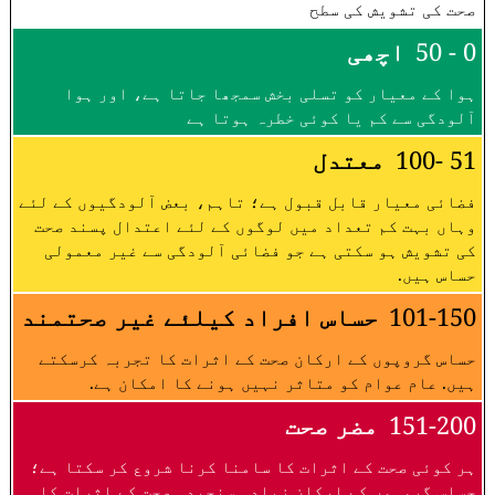
صحت کی تشویش کی سطح
0 - 50
اچھی
ہوا کے معیار کو تسلی بخش سمجھا جاتا ہے، اور ہوا
آلودگی سے کم یا کوئی خطرہ ہوتا ہے
51 -100
معتدل
فضائی معیار قابل قبول ہے؛ تاہم، بعض آلودگیوں کے لئے
وہاں بہت کم تعداد میں لوگوں کے لئے اعتدال پسند صحت
کی تشویش ہو سکتی ہے جو فضائی آلودگی سے غیر معمولی
حساس ہیں.
101-150
حساس افراد کیلئے غیر صحتمند
حساس گروپوں کے ارکان صحت کے اثرات کا تجربہ کرسکتے
ہیں. عام عوام کو متاثر نہیں ہونے کا امکان ہے.
151-200
مضر صحت
ہر کوئی صحت کے اثرات کا سامنا کرنا شروع کر سکتا ہے؛
حساس گروہوں کے ارکان زیادہ سنجیدہ صحت کے اثرات کا