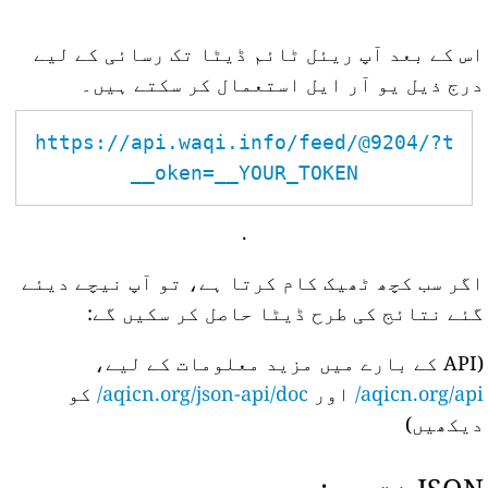
اس کے بعد آپ ریئل ٹائم ڈیٹا تک رسائی کے لیے
درج ذیل یو آر ایل استعمال کر سکتے ہیں۔
https://api.waqi.info/feed/@9204/?t
oken=__YOUR_TOKEN__
.
اگر سب کچھ ٹھیک کام کرتا ہے، تو آپ نیچے دیئے
گئے نتائج کی طرح ڈیٹا حاصل کر سکیں گے:
(API کے بارے میں مزید معلومات کے لیے،
aqicn.org/api/
اور
aqicn.org/json-api/doc/
کو
دیکھیں)