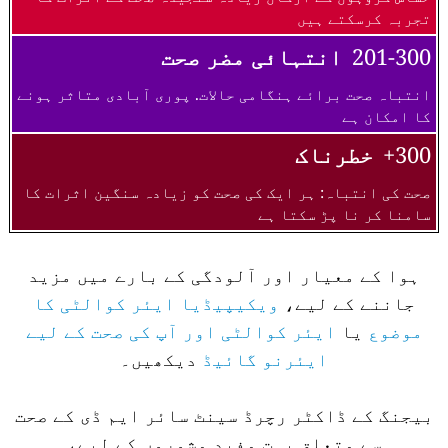
تجربہ کرسکتے ہیں
201-300
انتہائی مضر صحت
انتباہ صحت برائے ہنگامی حالات. پوری آبادی متاثر ہونے
کا امکان ہے
300+
خطرناک
صحت کی انتباہ: ہر ایک کی صحت کو زیادہ سنگین اثرات کا
سامنا کر نا پڑ سکتا ہے
ہوا کے معیار اور آلودگی کے بارے میں مزید
جاننے کے لیے،
ویکیپیڈیا ایئر کوالٹی کا
موضوع
یا
ایئر کوالٹی اور آپ کی صحت کے لیے
ایئرنو گائیڈ
دیکھیں۔
بیجنگ کے ڈاکٹر رچرڈ سینٹ سائر ایم ڈی کے صحت
سے متعلق بہت مفید مشوروں کے لیے،