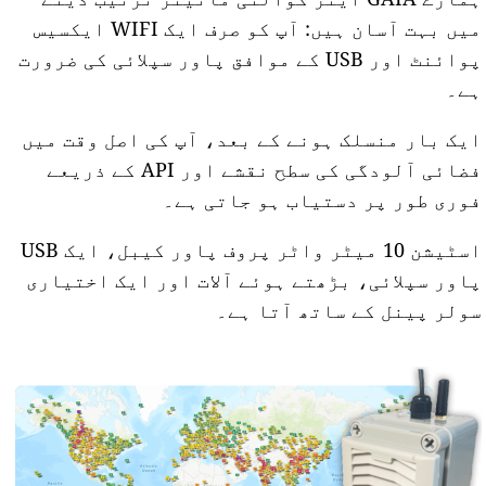
میں بہت آسان ہیں: آپ کو صرف ایک WIFI ایکسیس
پوائنٹ اور USB کے موافق پاور سپلائی کی ضرورت
ہے۔
ایک بار منسلک ہونے کے بعد، آپ کی اصل وقت میں
فضائی آلودگی کی سطح نقشے اور API کے ذریعے
فوری طور پر دستیاب ہو جاتی ہے۔
اسٹیشن 10 میٹر واٹر پروف پاور کیبل، ایک USB
پاور سپلائی، بڑھتے ہوئے آلات اور ایک اختیاری
سولر پینل کے ساتھ آتا ہے۔