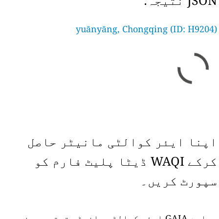
JSON نتیجہ:
yuānyāng, Chongqing (ID: H9204)
اپنا ایئر کوالٹی مانیٹر حاصل
کرکے WAQI ڈیٹا پلیٹ فارم کو
سپورٹ کریں۔
ہمارے GAIA ایئر کوالٹی مانیٹر ترتیب دینے