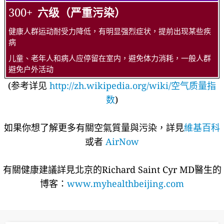
300+
六级（严重污染）
健康人群运动耐受力降低，有明显强烈症状，提前出现某些疾
病
儿童、老年人和病人应停留在室内，避免体力消耗，一般人群
避免户外活动
(参考详见
http://zh.wikipedia.org/wiki/空气质量指
数
)
如果你想了解更多有關空氣質量與污染，詳見
維基百科
或者
AirNow
有關健康建議詳​​見北京的Richard Saint Cyr MD醫生的
博客：
www.myhealthbeijing.com