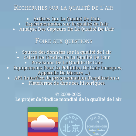
Recherches sur la qualité de l'air
Articles Sur La Qualité De L'air
Expérimentation sur la qualité de l'air
Analyse Des Capteurs De La Qualité De L'air
Foire aux questions
Source des données sur la qualité de l'air
Calcul De L'indice De La Qualité De L'air
Prévisions De La Qualité De L'air
Equipements Pour La Pollution De L'air (masques,
Appareils De Mesure ...)
API (interface de programmation d'applications)
Plateforme de données historiques
© 2008-2025
Le projet de l'indice mondial de la qualité de l'air