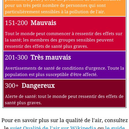
pour un très petit nombre de personnes qui sont
particulièrement sensibles à la pollution de l'air.
151-200
Mauvais
Tout le monde peut commencer à ressentir des effets sur
la santé; les membres des groupes sensibles peuvent
ressentir des effets de santé plus graves.
201-300
Très mauvais
Avertissements de santé de conditions d'urgence. Toute la
population est plus susceptible d'être affecté.
300+
Dangereux
Alerte de santé: tout le monde peut ressentir des effets de
santé plus graves.
Pour en savoir plus sur la qualité de l'air, consultez
le
sujet Qualité de l'air sur Wikipedia
ou
le guide