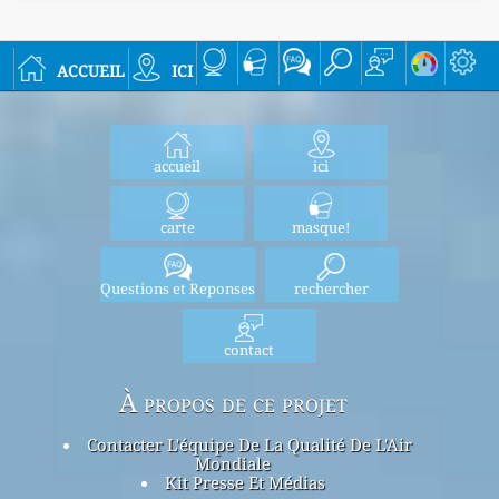
accueil
ici
accueil
ici
carte
masque!
Questions et Reponses
rechercher
contact
À propos de ce projet
Contacter L'équipe De La Qualité De L'Air
Mondiale
Kit Presse Et Médias