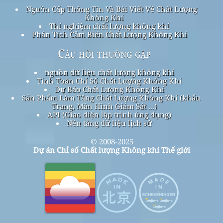
Nguồn Cấp Thông Tin Và Bài Viết Về Chất Lượng
Không Khí
Thí nghiệm chất lượng không khí
Phân Tích Cảm Biến Chất Lượng Không Khí
Câu hỏi thường gặp
nguồn dữ liệu chất lượng không khí
Tính Toán Chỉ Số Chất Lượng Không Khí
Dự Báo Chất Lượng Không Khí
Sản Phẩm Làm Tăng Chất Lượng Không Khí (khẩu
Trang, Màn Hình Giám Sát ...)
API (Giao diện lập trình ứng dụng)
Nền tảng dữ liệu lịch sử
© 2008-2025
Dự án Chỉ số Chất lượng Không khí Thế giới