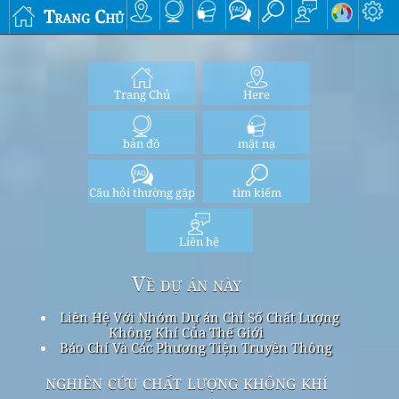
Trang Chủ
Trang Chủ
Here
bản đồ
mặt nạ
Câu hỏi thường gặp
tìm kiếm
Liên hệ
Về dự án này
Liên Hệ Với Nhóm Dự án Chỉ Số Chất Lượng
Không Khí Của Thế Giới
Báo Chí Và Các Phương Tiện Truyền Thông
nghiên cứu chất lượng không khí