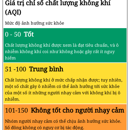
Giá trị chỉ số chất lượng không khí
(AQI)
Mức độ ảnh hưởng sức khỏe
0 - 50
Tốt
Chất lượng không khí được xem là đạt tiêu chuẩn, và ô
nhiễm không khí coi như không hoặc gây rất ít nguy
hiểm
51 -100
Trung bình
Chất lượng không khí ở mức chấp nhận được; tuy nhiên,
một số chất gây ô nhiễm có thể ảnh hưởng tới sức khỏe
của một số ít những người nhạy cảm với không khí bị ô
nhiễm.
101-150
Không tốt cho người nhạy cảm
Nhóm người nhạy cảm có thể chịu ảnh hưởng sức khỏe.
Số đông không có nguy cơ bị tác động.