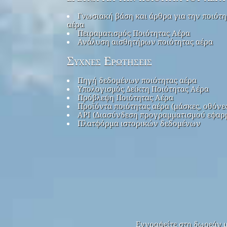
Γνωσιακή βάση και άρθρα για την ποιότη
αέρα
Πειραματισμός Ποιότητας Αέρα
Ανάλυση αισθητήρων ποιότητας αέρα
Συχνές Ερωτήσεις
Πηγή δεδομένων ποιότητας αέρα
Υπολογισμός Δείκτη Ποιότητας Αέρα
Πρόβλεψη Ποιότητας Αέρα
Προϊόντα ποιότητας αέρα (μάσκες, οθόνε
API (Διασύνδεση προγραμματισμού εφαρ
Πλατφόρμα ιστορικών δεδομένων
Εγγραφείτε στη δωρεάν μ