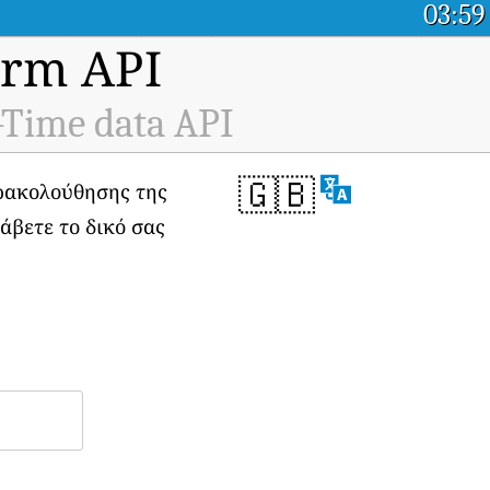
03:59
orm API
-Time data API
🇬🇧
αρακολούθησης της
λάβετε το δικό σας