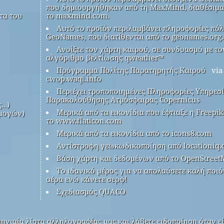
που δημιουργήθηκαν από τη MaxMind, διαθέσιμα
τα του
το maxmind.com.
Αυτό το προϊόν περιλαμβάνει πληροφορίες πόλ
GeoNames, που διατίθενται από το geonames.org.
Ανοίξτε τον χάρτη καιρού, σε συνδυασμό με το
αλγόριθμο βελτίωσης qweather™
Πρόγραμμα Πολίτης Παρατηρητής Καιρού
via
cwop.waqi.info
Περιέχει τροποποιημένες Πληροφορίες Υπηρεσ
Παρακολούθησης Ατμόσφαιρας Copernicus
ς…)
Μερικά από τα εικονίδια που έφτιαξε η Freepi
μογών)
το www.flaticon.com
Μερικά από τα εικονίδια από το icons8.com
Αντίστροφη γεωκωδικοποίηση από locationiq
Βάση χάρτη και δεδομένων από το OpenStreet
Το ιδανικό μέρος για να απολαύσετε καλή ποιό
αέρα ενώ κάνετε σερφ!
Σχεδιασμός QUACO
ηνιαία λίστα αλληλογραφίας μας και λάβετε ειδοποίηση όταν εί