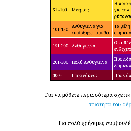
Η ποιότ
51 -100
Μέτριος
για την
ρύπανσ
Ανθυγιεινό για
Τα μέλη
101-150
ευαίσθητες ομάδες
επηρεασ
Ο καθέν
151-200
Ανθυγιεινός
ενδέχετ
Προειδο
201-300
Πολύ Ανθυγιεινό
επηρεασ
300+
Επικίνδυνος
Προειδο
Για να μάθετε περισσότερα σχετικ
ποιότητα του αέ
Για πολύ χρήσιμες συμβουλές