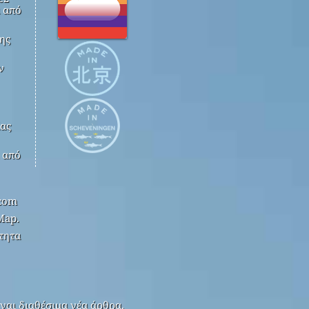
 από
ης
ν
ίας
k από
.com
Map.
τητα
ναι διαθέσιμα νέα άρθρα.