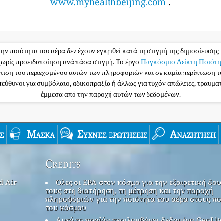
www.myhealthbeijing.com
.
την ποιότητα του αέρα δεν έχουν εγκριθεί κατά τη στιγμή της δημοσίευσης 
ωρίς προειδοποίηση ανά πάσα στιγμή. Το έργο
Παγκόσμιο Δείκτη Ποιότη
ρτιση του περιεχομένου αυτών των πληροφοριών και σε καμία περίπτωση 
υπεύθυνοι για συμβόλαιο, αδικοπραξία ή άλλως για τυχόν απώλειες, τραυμ
έμμεσα από την παροχή αυτών των δεδομένων.
ς
Μάσκα
Συχνές ερωτήσεις
Αναζήτηση
Credits
d Air
Όλες οι EPA στον κόσμο για την εξαιρετική δου
τους στη διατήρηση, τη μέτρηση και την παροχή
πληροφοριών για την ποιότητα του αέρα στους πο
του κόσμου
Αυτό το προϊόν περιλαμβάνει δεδομένα GeoLit