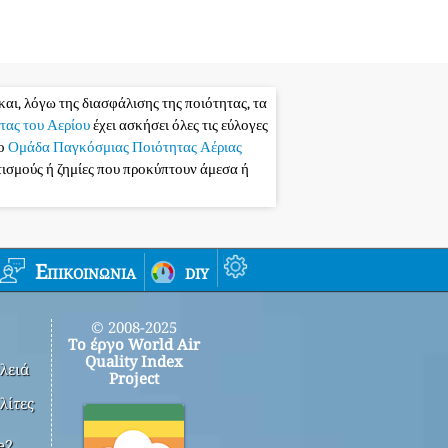
και, λόγω της διασφάλισης της ποιότητας, τα
τας του Αερίου
έχει ασκήσει όλες τις εύλογες
το
Ομάδα Παγκόσμιας Ποιότητας Αέριας
ατισμούς ή ζημίες που προκύπτουν άμεσα ή
Επικοινωνία
diy
© 2008-2025
Το έργο World Air
Quality Index
λειά
Project
λίτες
e2