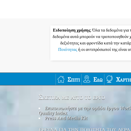
Ειδοποίηση χρήσης
: Όλα τα δεδομένα για 
δεδομένα αυτά μπορούν να τροποποιηθούν χ
δεξιότητες και φροντίδα κατά την κατά
Ποιότητας
ή οι αντιπρόσωποί της είναι 
Σπίτι
Εδώ
Χάρτη
Σχετικά με αυτό το έργο
Επικοινωνήστε με την ομάδα έργου Worl
Quality Index
Press And Media Kit
έρευνα για την ποιότητα του αέρα