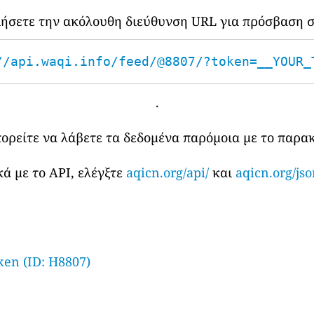
οιήσετε την ακόλουθη διεύθυνση URL για πρόσβαση σ
//api.waqi.info/feed/@8807/?token=__YOUR_
.
πορείτε να λάβετε τα δεδομένα παρόμοια με το παρ
ά με το API, ελέγξτε
aqicn.org/api/
και
aqicn.org/jso
ken (ID: H8807)