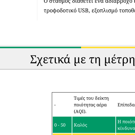
Ο σταθμός διαθέτει ένα αδιάβροχο
τροφοδοτικό USB, εξοπλισμό τοποθ
Σχετικά με τη μέτρ
Τιμές του δείκτη
-
ποιότητας αέρα
Επίπεδα
(AQI).
Η ποιότ
0 - 50
Καλός
κίνδυν