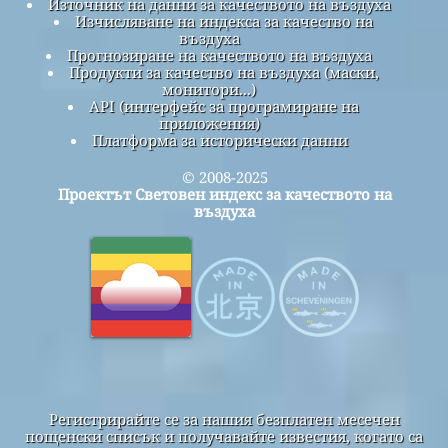
Източник на данни за качеството на въздуха
Изчисляване на индекса за качество на
въздуха
Прогнозиране на качеството на въздуха
Продукти за качество на въздуха (маски,
монитори...)
API (интерфейс за програмиране на
приложения)
Платформа за исторически данни
© 2008-2025
Проектът Световен индекс за качеството на
въздуха
Регистрирайте се за нашия безплатен месечен
пощенски списък и получавайте известия, когато са