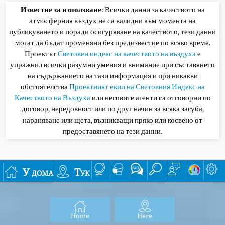
Известие за използване
: Всички данни за качеството на
атмосферния въздух не са валидни към момента на
публикуването и поради осигуряване на качеството, тези данни
могат да бъдат променяни без предизвестие по всяко време.
Проектът
Световен индекс на качеството на въздуха
е
упражнил всички разумни умения и внимание при съставянето
на съдържанието на тази информация и при никакви
обстоятелства
Проектният екип на Световния Индекс на
Качеството на Въздуха
или неговите агенти са отговорни по
договор, нередовност или по друг начин за всяка загуба,
нараняване или щета, възникващи пряко или косвено от
предоставянето на тези данни.
У дома
Тук
Home
Here