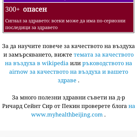
300+
опасен
Сигнал за здравето: всеки може да има по-сериозни
последици за здравето
За да научите повече за качеството на въздуха
и замърсяването, вижте
темата за качеството
на въздуха в wikipedia
или
ръководството на
airnow за качеството на въздуха и вашето
здраве
.
За много полезни здравни съвети на д-р
Ричард Сейнт Сир от Пекин проверете блога
на
www.myhealthbeijing.com
.