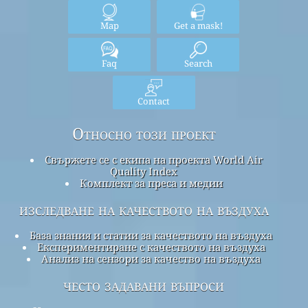
Map
Get a mask!
Faq
Search
Contact
Относно този проект
Свържете се с екипа на проекта World Air
Quality Index
Комплект за преса и медии
изследване на качеството на въздуха
База знания и статии за качеството на въздуха
Експериментиране с качеството на въздуха
Анализ на сензори за качество на въздуха
често задавани въпроси