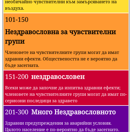
необичайно чувствителни към замърсяването на
въздуха.
101-150
Нездравословна за чувствителни
групи
Членовете на чувствителните групи могат да имат
здравни ефекти. Обществеността не е вероятно да
бъде засегната.
151-200
нездравословен
Всеки може да започне да изпитва здравни ефекти;
членовете на чувствителните групи могат да имат по-
сериозни последици за здравето
201-300
Много Нездравословното
Здравни предупреждения за аварийни условия.
Цялото население е по-вероятно да бъде засегнато.