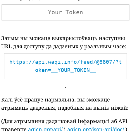
Затым вы можаце выкарыстоўваць наступны
URL для доступу да дадзеных у рэальным часе:
https://api.waqi.info/feed/@8807/?t
oken=__YOUR_TOKEN__
.
Калі ўсё працуе нармальна, вы зможаце
атрымаць дадзеныя, падобныя на вынік ніжэй:
(Для атрымання дадатковай інфармацыі аб API
праверце
aqicn.org/api/
і
aqicn.org/json-api/doc/
)