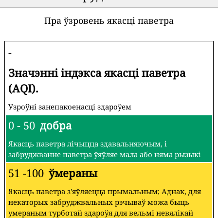
Пра ўзровень якасці паветра
-
Значэнні індэкса якасці паветра
(AQI).
Узроўні занепакоенасці здароўем
0 - 50
добра
Якасць паветра лічыцца здавальняючым, і
забруджванне паветра ўяўляе мала або няма рызыкі
51 -100
ўмераны
Якасць паветра з'яўляецца прымальным; Аднак, для
некаторых забруджвальных рэчываў можа быць
умераным турботай здароўя для вельмі невялікай