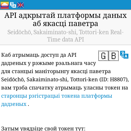
API адкрытай платформы даных
аб якасці паветра
Seidōchō, Sakaiminato-shi, Tottori-ken Real-
Time data API
🇬🇧
Каб атрымаць доступ да API
дадзеных у рэжыме рэальнага часу
для станцыі маніторынгу якасці паветра
Seidōchō, Sakaiminato-shi, Tottori-ken (ID: H8807),
вам трэба спачатку атрымаць уласны токен на
старонцы рэгістрацыі токена платформы
дадзеных
.
Затым увядзіце свой токен тут: