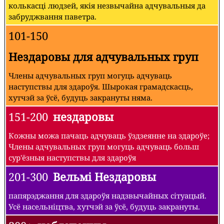
колькасці людзей, якія незвычайна адчувальныя да
забруджвання паветра.
101-150
Нездаровы для адчувальных груп
Члены адчувальных груп могуць адчуваць
наступствы для здароўя. Шырокая грамадскасць,
хутчэй за ўсё, будуць закрануты няма.
151-200
нездаровы
Кожны можа пачаць адчуваць ўздзеянне на здароўе;
Члены адчувальных груп могуць адчуваць больш
сур'ёзныя наступствы для здароўя
201-300
Вельмі Нездаровы
папярэджання для здароўя надзвычайных сітуацый.
Усё насельніцтва, хутчэй за ўсё, будуць закрануты.