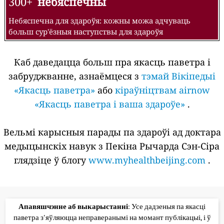
300+
небяспечны
Небяспечна для здароўя: кожны можа адчуваць
больш сур'ёзныя наступствы для здароўя
Каб даведацца больш пра якасць паветра і
забруджванне, азнаёмцеся з
тэмай Вікіпедыі
«Якасць паветра»
або
кіраўніцтвам airnow
«Якасць паветра і ваша здароўе»
.
Вельмі карысныя парады па здароўі ад доктара
медыцынскіх навук з Пекіна Рычарда Сэн-Сіра
глядзіце ў блогу
www.myhealthbeijing.com
.
Апавяшчэнне аб выкарыстанні
: Усе дадзеныя па якасці
паветра з'яўляюцца неправеранымі на момант публікацыі, і ў