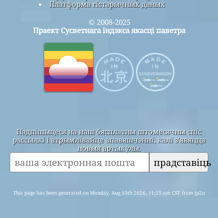
Платформа гістарычных даных
© 2008-2025
Праект Сусветнага індэкса якасці паветра
Падпішыцеся на наш бясплатны штомесячны спіс
рассылкі і атрымлівайце апавяшчэнні, калі з'явяцца
новыя артыкулы.
прадставіць
This page has been generated on Monday, Aug 10th 2026, 11:55 am CST from jp2n