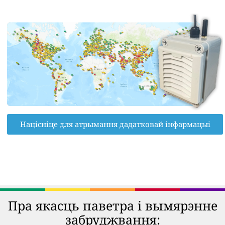
Націсніце для атрымання дадатковай інфармацыі
Пра якасць паветра і вымярэнне
забруджвання: