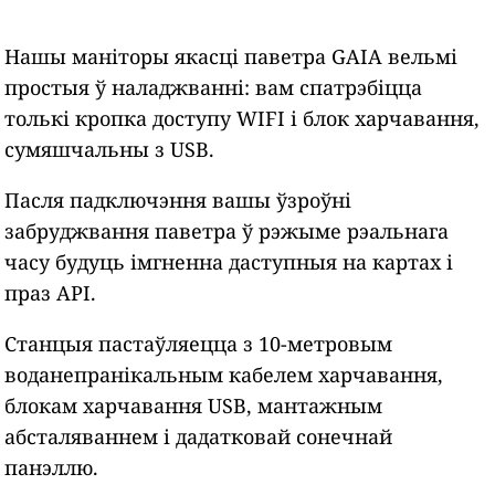
Нашы маніторы якасці паветра GAIA вельмі
простыя ў наладжванні: вам спатрэбіцца
толькі кропка доступу WIFI і блок харчавання,
сумяшчальны з USB.
Пасля падключэння вашы ўзроўні
забруджвання паветра ў рэжыме рэальнага
часу будуць імгненна даступныя на картах і
праз API.
Станцыя пастаўляецца з 10-метровым
воданепранікальным кабелем харчавання,
блокам харчавання USB, мантажным
абсталяваннем і дадатковай сонечнай
панэллю.