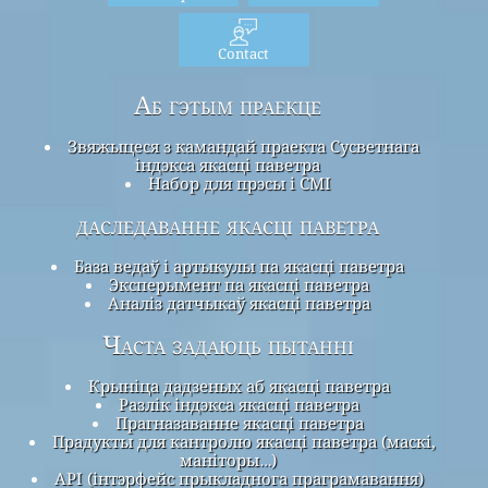
Contact
Аб гэтым праекце
Звяжыцеся з камандай праекта Сусветнага
індэкса якасці паветра
Набор для прэсы і СМІ
даследаванне якасці паветра
База ведаў і артыкулы па якасці паветра
Эксперымент па якасці паветра
Аналіз датчыкаў якасці паветра
Часта задаюць пытанні
Крыніца дадзеных аб якасці паветра
Разлік індэкса якасці паветра
Прагназаванне якасці паветра
Прадукты для кантролю якасці паветра (маскі,
маніторы…)
API (інтэрфейс прыкладнога праграмавання)