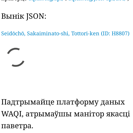
Вынік JSON:
Seidōchō, Sakaiminato-shi, Tottori-ken (ID: H8807)
Падтрымайце платформу даных
WAQI, атрымаўшы манітор якасці
паветра.