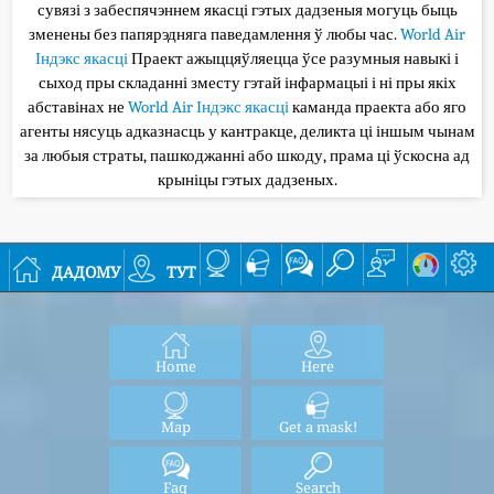
сувязі з забеспячэннем якасці гэтых дадзеныя могуць быць
зменены без папярэдняга паведамлення ў любы час.
World Air
Індэкс якасці
Праект ажыццяўляецца ўсе разумныя навыкі і
сыход пры складанні зместу гэтай інфармацыі і ні пры якіх
абставінах не
World Air Індэкс якасці
каманда праекта або яго
агенты нясуць адказнасць у кантракце, деликта ці іншым чынам
за любыя страты, пашкоджанні або шкоду, прама ці ўскосна ад
крыніцы гэтых дадзеных.
дадому
тут
Home
Here
Map
Get a mask!
Faq
Search