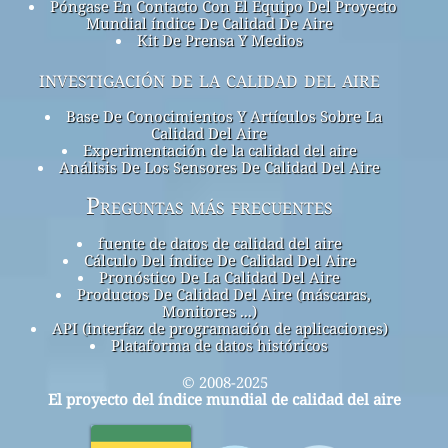
Póngase En Contacto Con El Equipo Del Proyecto
Mundial índice De Calidad De Aire
Kit De Prensa Y Medios
investigación de la calidad del aire
Base De Conocimientos Y Artículos Sobre La
Calidad Del Aire
Experimentación de la calidad del aire
Análisis De Los Sensores De Calidad Del Aire
Preguntas más frecuentes
fuente de datos de calidad del aire
Cálculo Del índice De Calidad Del Aire
Pronóstico De La Calidad Del Aire
Productos De Calidad Del Aire (máscaras,
Monitores ...)
API (interfaz de programación de aplicaciones)
Plataforma de datos históricos
© 2008-2025
El proyecto del índice mundial de calidad del aire