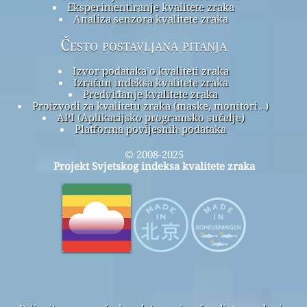
Eksperimentiranje kvalitete zraka
Analiza senzora kvalitete zraka
Često postavljana pitanja
Izvor podataka o kvaliteti zraka
Izračun indeksa kvalitete zraka
Predviđanje kvalitete zraka
Proizvodi za kvalitetu zraka (maske, monitori…)
API (Aplikacijsko programsko sučelje)
Platforma povijesnih podataka
© 2008-2025
Projekt Svjetskog indeksa kvalitete zraka