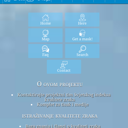
Home
Here
Map
Get a mask!
Faq
Search
Contact
O ovom projektu
Kontaktirajte projektni tim Svjetskog indeksa
kvalitete zraka
Komplet za tisak i medije
istraživanje kvalitete zraka
Baza znanja i članci o kvaliteti zraka