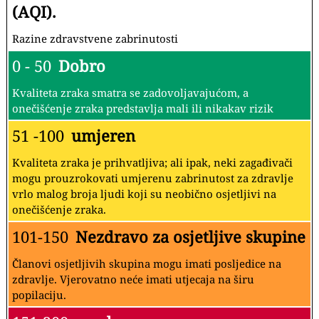
(AQI).
Razine zdravstvene zabrinutosti
0 - 50
Dobro
Kvaliteta zraka smatra se zadovoljavajućom, a
onečišćenje zraka predstavlja mali ili nikakav rizik
51 -100
umjeren
Kvaliteta zraka je prihvatljiva; ali ipak, neki zagađivači
mogu prouzrokovati umjerenu zabrinutost za zdravlje
vrlo malog broja ljudi koji su neobično osjetljivi na
onečišćenje zraka.
101-150
Nezdravo za osjetljive skupine
Članovi osjetljivih skupina mogu imati posljedice na
zdravlje. Vjerovatno neće imati utjecaja na širu
popilaciju.