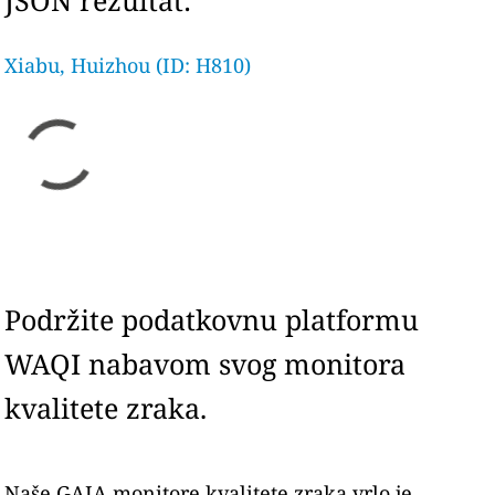
JSON rezultat:
Xiabu, Huizhou (ID: H810)
Podržite podatkovnu platformu
WAQI nabavom svog monitora
kvalitete zraka.
Naše GAIA monitore kvalitete zraka vrlo je