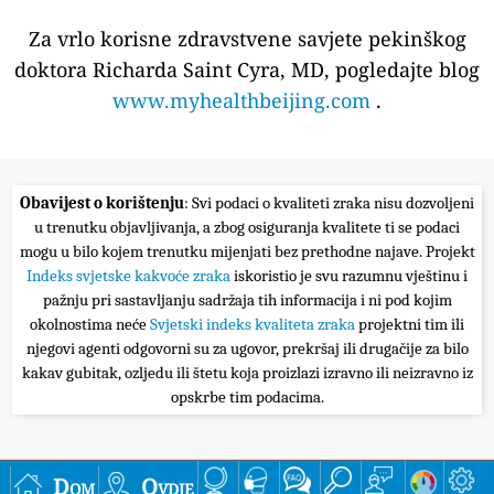
Za vrlo korisne zdravstvene savjete pekinškog
doktora Richarda Saint Cyra, MD, pogledajte blog
www.myhealthbeijing.com
.
Obavijest o korištenju
: Svi podaci o kvaliteti zraka nisu dozvoljeni
u trenutku objavljivanja, a zbog osiguranja kvalitete ti se podaci
mogu u bilo kojem trenutku mijenjati bez prethodne najave. Projekt
Indeks svjetske kakvoće zraka
iskoristio je svu razumnu vještinu i
pažnju pri sastavljanju sadržaja tih informacija i ni pod kojim
okolnostima neće
Svjetski indeks kvaliteta zraka
projektni tim ili
njegovi agenti odgovorni su za ugovor, prekršaj ili drugačije za bilo
kakav gubitak, ozljedu ili štetu koja proizlazi izravno ili neizravno iz
opskrbe tim podacima.
Dom
Ovdje