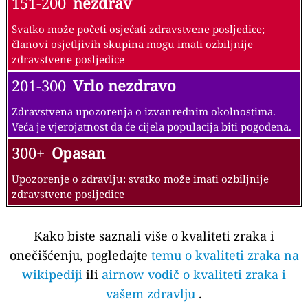
151-200
nezdrav
Svatko može početi osjećati zdravstvene posljedice;
članovi osjetljivih skupina mogu imati ozbiljnije
zdravstvene posljedice
201-300
Vrlo nezdravo
Zdravstvena upozorenja o izvanrednim okolnostima.
Veća je vjerojatnost da će cijela populacija biti pogođena.
300+
Opasan
Upozorenje o zdravlju: svatko može imati ozbiljnije
zdravstvene posljedice
Kako biste saznali više o kvaliteti zraka i
onečišćenju, pogledajte
temu o kvaliteti zraka na
wikipediji
ili
airnow vodič o kvaliteti zraka i
vašem zdravlju
.