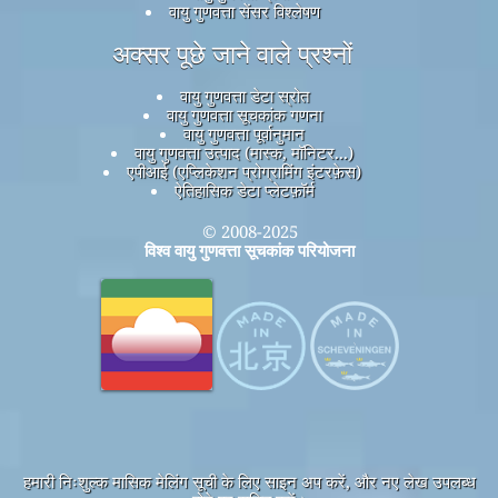
वायु गुणवत्ता सेंसर विश्लेषण
अक्सर पूछे जाने वाले प्रश्नों
वायु गुणवत्ता डेटा स्रोत
वायु गुणवत्ता सूचकांक गणना
वायु गुणवत्ता पूर्वानुमान
वायु गुणवत्ता उत्पाद (मास्क, मॉनिटर...)
एपीआई (एप्लिकेशन प्रोग्रामिंग इंटरफ़ेस)
ऐतिहासिक डेटा प्लेटफ़ॉर्म
© 2008-2025
विश्व वायु गुणवत्ता सूचकांक परियोजना
हमारी निःशुल्क मासिक मेलिंग सूची के लिए साइन अप करें, और नए लेख उपलब्ध