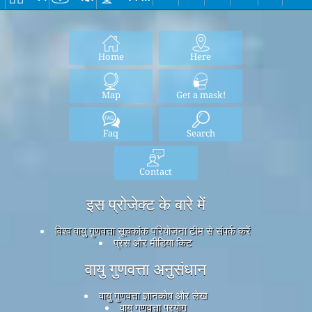
Home
Here
Map
Get a mask!
Faq
Search
Contact
इस प्रोजेक्ट के बारे में
विश्व वायु गुणवत्ता सूचकांक परियोजना टीम से संपर्क करें
प्रेस और मीडिया किट
वायु गुणवत्ता अनुसंधान
वायु गुणवत्ता ज्ञानकोष और लेख
वायु गुणवत्ता प्रयोग