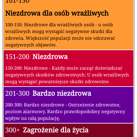
101-150
Niezdrowa dla osób wrażliwych
100-150: Niezdrowe dla wrażliwych osób - u osób
wrażliwych mogą wystąpić negatywne skutki dla
zdrowia. Większość populacji może nie odczuwać
negatywnych objawów.
151-200
Niezdrowa
150-200: Niezdrowe - Każdy może zacząć doświadczać
negatywnych skutków zdrowotnych; U osób wrażliwych
mogą wystąpić poważniejsze skutki zdrowotne.
201-300
Bardzo niezdrowa
200-300: Bardzo niezdrowe - Ostrzeżenie zdrowotne,
poziom alarmowy. Bardzo prawdopodobny negatywny
wpływ na całą populację.
300+
Zagrożenie dla życia