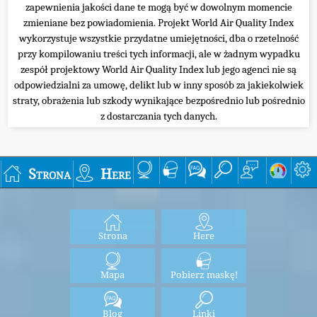
zapewnienia jakości dane te mogą być w dowolnym momencie
zmieniane bez powiadomienia. Projekt World Air Quality Index
wykorzystuje wszystkie przydatne umiejętności, dba o rzetelność
przy kompilowaniu treści tych informacji, ale w żadnym wypadku
zespół projektowy World Air Quality Index lub jego agenci nie są
odpowiedzialni za umowę, delikt lub w inny sposób za jakiekolwiek
straty, obrażenia lub szkody wynikające bezpośrednio lub pośrednio
z dostarczania tych danych.
Strona
Here
Strona
Here
Mapa
Pobierz maskę!
Blog
Linki