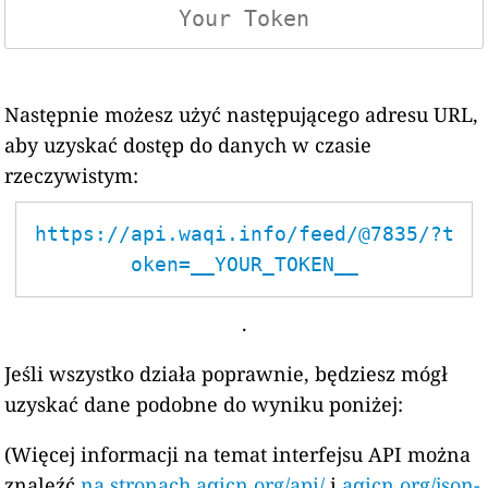
Następnie możesz użyć następującego adresu URL,
aby uzyskać dostęp do danych w czasie
rzeczywistym:
https://api.waqi.info/feed/@7835/?t
oken=__YOUR_TOKEN__
.
Jeśli wszystko działa poprawnie, będziesz mógł
uzyskać dane podobne do wyniku poniżej:
(Więcej informacji na temat interfejsu API można
znaleźć
na stronach aqicn.org/api/
i
aqicn.org/json-