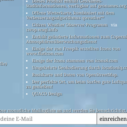
Dieses Produkt enthält GeoNames-
Stadtinformationen, verfügbar auf geonames.org
Offene Wetterkarte, kombiniert mit dem
Verbesserungsalgorithmus qweather™
Citizen Weather Observer-Programm
via
cwop.waqi.info
Enthält geänderte Informationen zum Coperni
Atmosphärenüberwachungsdienst
Einige der von Freepik erstellten Icons von
www.flaticon.com
Einige der Icons stammen von icons8.com
lle)
Umgekehrte Geokodierung durch locationiq.
Basiskarte und Daten von OpenStreetMap.
Der perfekte Ort, um beim Surfen gute Luftqua
zu genießen!
QUACO Design
ose monatliche Mailingliste an und werden Sie benachrichtigt
einreichen