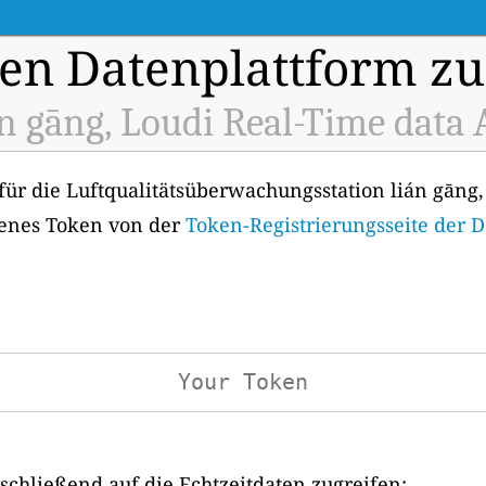
en Datenplattform zu
án gāng, Loudi Real-Time data 
für die Luftqualitätsüberwachungsstation lián gāng,
genes Token von der
Token-Registrierungsseite der 
chließend auf die Echtzeitdaten zugreifen: