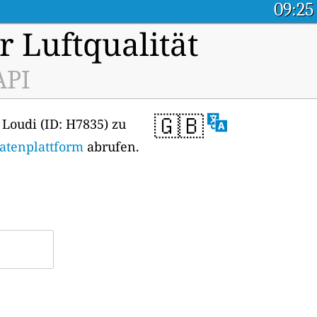
09:25
r Luftqualität
API
🇬🇧
 Loudi (ID: H7835) zu
Datenplattform
abrufen.