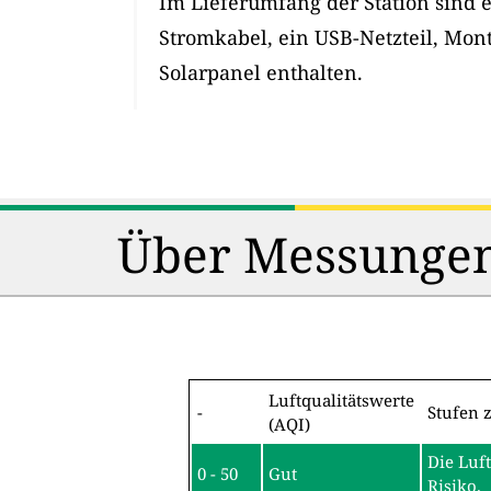
Im Lieferumfang der Station sind 
Stromkabel, ein USB-Netzteil, Mon
Solarpanel enthalten.
Über Messungen
Luftqualitätswerte
-
Stufen 
(AQI)
Die Luf
0 - 50
Gut
Risiko.