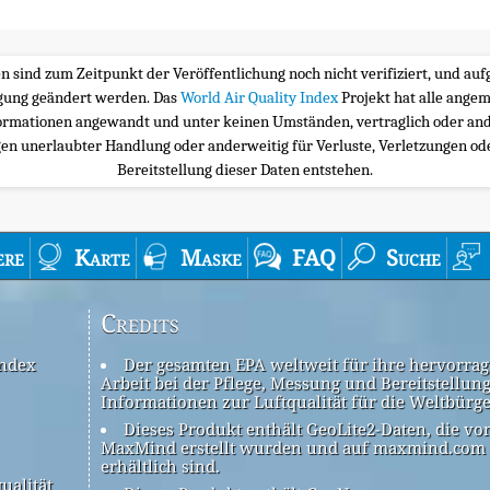
ten sind zum Zeitpunkt der Veröffentlichung noch nicht verifiziert, und a
igung geändert werden. Das
World Air Quality Index
Projekt hat alle ange
ormationen angewandt und unter keinen Umständen, vertraglich oder and
n unerlaubter Handlung oder anderweitig für Verluste, Verletzungen oder
Bereitstellung dieser Daten entstehen.
ere
Karte
Maske
FAQ
Suche
Credits
Index
Der gesamten EPA weltweit für ihre hervorra
Arbeit bei der Pflege, Messung und Bereitstellun
Informationen zur Luftqualität für die Weltbürg
Dieses Produkt enthält GeoLite2-Daten, die vo
MaxMind erstellt wurden und auf maxmind.com
erhältlich sind.
ualität