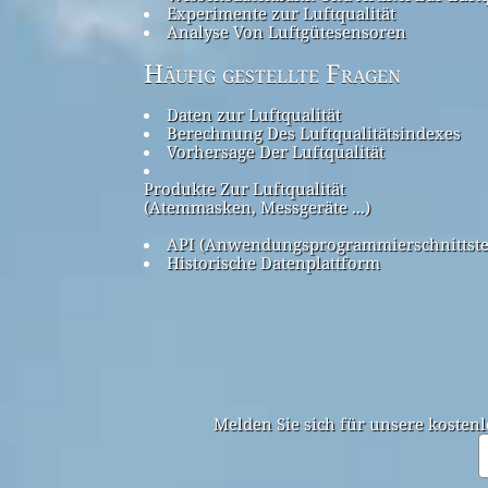
Experimente zur Luftqualität
Analyse Von Luftgütesensoren
Häufig gestellte Fragen
Daten zur Luftqualität
Berechnung Des Luftqualitätsindexes
Vorhersage Der Luftqualität
Produkte Zur Luftqualität
(Atemmasken, Messgeräte ...)
API (Anwendungsprogrammierschnittste
Historische Datenplattform
Melden Sie sich für unsere kostenl