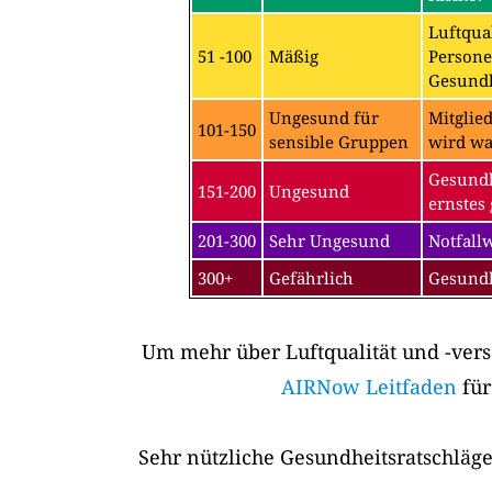
Luftqual
51 -100
Mäßig
Persone
Gesundh
Ungesund für
Mitglie
101-150
sensible Gruppen
wird wa
Gesundh
151-200
Ungesund
ernstes 
201-300
Sehr Ungesund
Notfall
300+
Gefährlich
Gesundh
Um mehr über Luftqualität und -vers
AIRNow Leitfaden
für
Sehr nützliche Gesundheitsratschläge