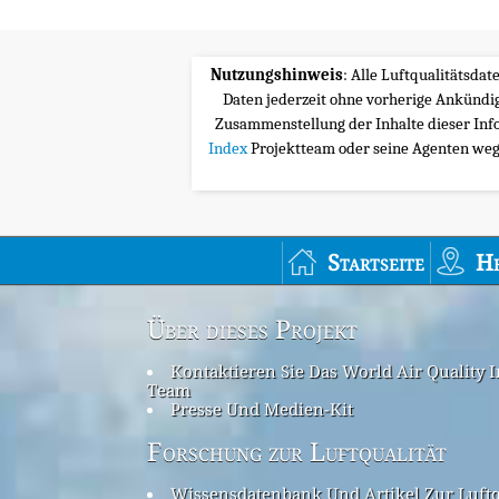
Nutzungshinweis
: Alle Luftqualitätsda
Daten jederzeit ohne vorherige Ankünd
Zusammenstellung der Inhalte dieser Inf
Index
Projektteam oder seine Agenten wege
Startseite
H
Über dieses Projekt
Kontaktieren Sie Das World Air Quality 
Team
Presse Und Medien-Kit
Forschung zur Luftqualität
Wissensdatenbank Und Artikel Zur Luftq