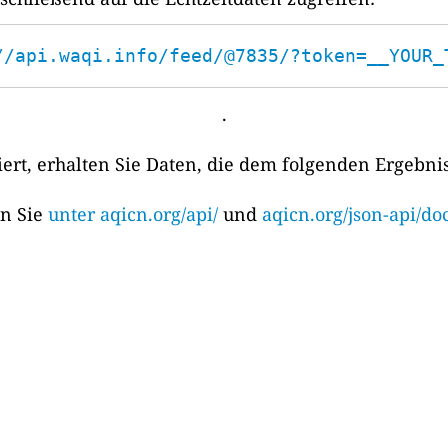
//api.waqi.info/feed/@7835/?token=__YOUR_
.
rt, erhalten Sie Daten, die dem folgenden Ergebni
en Sie
unter aqicn.org/api/
und
aqicn.org/json-api/doc