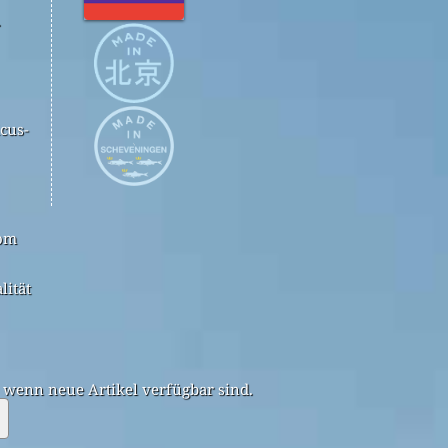
.
cus-
com
lität
, wenn neue Artikel verfügbar sind.