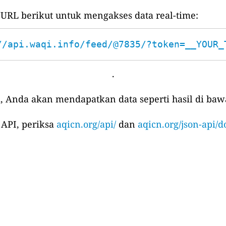
L berikut untuk mengakses data real-time:
//api.waqi.info/feed/@7835/?token=__YOUR_
.
, Anda akan mendapatkan data seperti hasil di bawa
 API, periksa
aqicn.org/api/
dan
aqicn.org/json-api/d