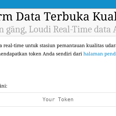
orm Data Terbuka Kual
án gāng, Loudi Real-Time data 
real-time untuk stasiun pemantauan kualitas udara 
mendapatkan token Anda sendiri dari
halaman penda
ni: