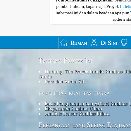
Pemberitahuan Penggunaan
: Semua da
pemberitahuan, kapan saja. Proyek
Indek
informasi ini dan dalam keadaan apa pun
cedera at
Rumah
Di Sini
Tentang Proyek Ini
Hubungi Tim Proyek Indeks Kualitas Ud
Dunia
Pers dan Media Kit
penelitian kualitas udara
Basis Pengetahuan dan Artikel Kualitas 
Eksperimen Kualitas Udara
Analisis Sensor Kualitas Udara
Pertanyaan yang Sering Diajuka