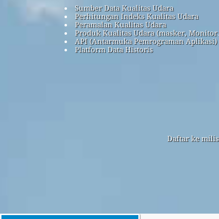
Sumber Data Kualitas Udara
Perhitungan Indeks Kualitas Udara
Peramalan Kualitas Udara
Produk Kualitas Udara (masker, Monitor
API (Antarmuka Pemrograman Aplikasi)
Platform Data Historis
Daftar ke mili