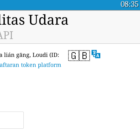
08:35
itas Udara
API
🇬🇧
lián gāng, Loudi (ID:
ftaran token platform