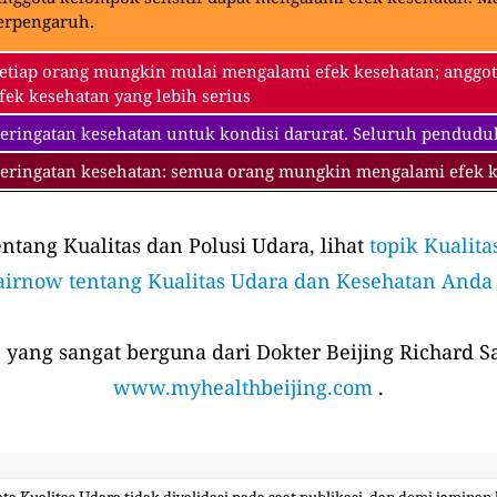
erpengaruh.
etiap orang mungkin mulai mengalami efek kesehatan; anggot
fek kesehatan yang lebih serius
eringatan kesehatan untuk kondisi darurat. Seluruh pendudu
eringatan kesehatan: semua orang mungkin mengalami efek ke
tang Kualitas dan Polusi Udara, lihat
topik Kualita
airnow tentang Kualitas Udara dan Kesehatan Anda
 yang sangat berguna dari Dokter Beijing Richard Sa
www.myhealthbeijing.com
.