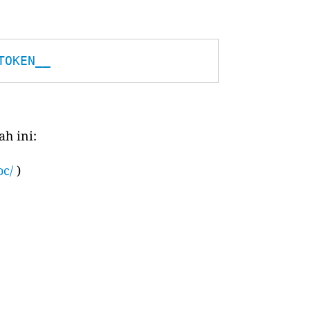
TOKEN__
h ini:
oc/
)