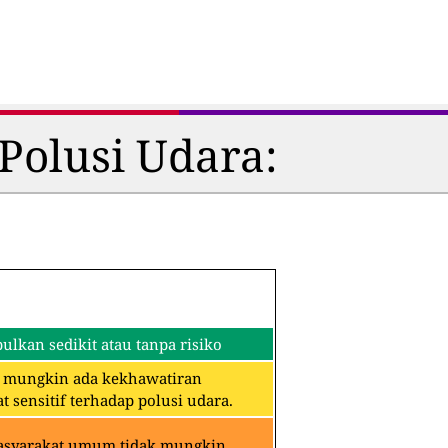
Polusi Udara:
lkan sedikit atau tanpa risiko
an mungkin ada kekhawatiran
 sensitif terhadap polusi udara.
Masyarakat umum tidak mungkin