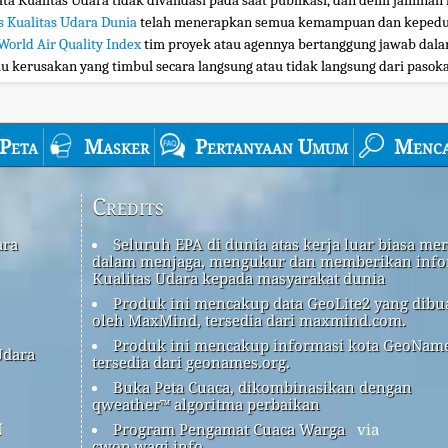
ta Kualitas Udara tidak divalidasi pada saat publikasi, dan demi jaminan 
s Kualitas Udara Dunia
telah menerapkan semua kemampuan dan kepedul
World Air Quality Index
tim proyek atau agennya bertanggung jawab dalam
au kerusakan yang timbul secara langsung atau tidak langsung dari pasokan
Peta
Masker
Pertanyaan Umum
Menca
Credits
ara
Seluruh EPA di dunia atas kerja luar biasa me
dalam menjaga, mengukur dan memberikan info
Kualitas Udara kepada masyarakat dunia
Produk ini mencakup data GeoLite2 yang dibu
oleh MaxMind, tersedia dari maxmind.com.
Produk ini mencakup informasi kota GeoName
Udara
tersedia dari geonames.org.
Buka Peta Cuaca, dikombinasikan dengan
qweather™ algoritma perbaikan
n
Program Pengamat Cuaca Warga
via
cwop.waqi.info