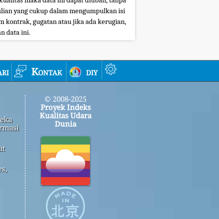
kualitas maka data ini dapat diubah, tanpa
ian yang cukup dalam mengumpulkan isi
 kontrak, gugatan atau jika ada kerugian,
 data ini.
ri
Kontak
diy
© 2008-2025
Proyek Indeks
Kualitas Udara
reka
Dunia
rmasi
at
s,