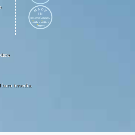
a
udara
 baru tersedia.