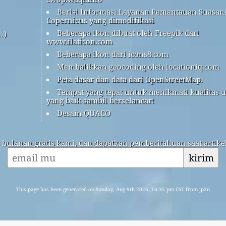
Berisi Informasi Layanan Pemantauan Suasan
Copernicus yang dimodifikasi
Beberapa ikon dibuat oleh Freepik dari
…)
www.flaticon.com
Beberapa ikon dari icons8.com
Membalikkan geocoding oleh locationiq.com
Peta dasar dan data dari OpenStreetMap.
Tempat yang tepat untuk menikmati kualitas 
yang baik sambil berselancar!
Desain QUACO
s bulanan gratis kami, dan dapatkan pemberitahuan saat artikel
kirim
This page has been generated on Sunday, Aug 9th 2026, 16:35 pm CST from jp2n