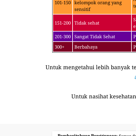
101-150
kelompok orang yang
t
sensitif
S
151-200
Tidak sehat
e
201-300
Sangat Tidak Sehat
P
300+
Berbahaya
P
Untuk mengetahui lebih banyak ten
Untuk nasihat kesehatan