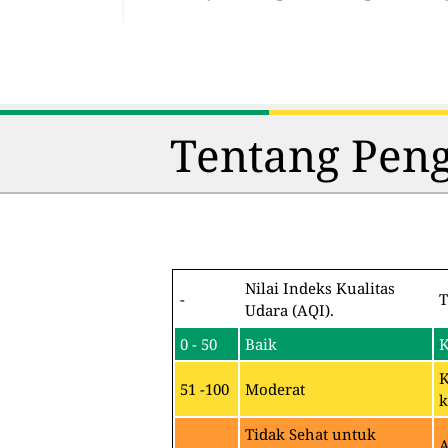
Tentang Peng
Nilai Indeks Kualitas
-
T
Udara (AQI).
0 - 50
Baik
K
K
51 -100
Moderat
k
Tidak Sehat untuk
A