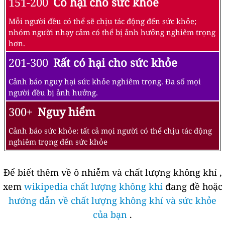
151-200
Có hại cho sức khỏe
Mỗi người đều có thể sẽ chịu tác động đến sức khỏe;
nhóm người nhạy cảm có thể bị ảnh hưởng nghiêm trọng
hơn.
201-300
Rất có hại cho sức khỏe
Cảnh báo nguy hại sức khỏe nghiêm trọng. Đa số mọi
người đều bị ảnh hưởng.
300+
Nguy hiểm
Cảnh báo sức khỏe: tất cả mọi người có thể chịu tác động
nghiêm trọng đến sức khỏe
Để biết thêm về ô nhiễm và chất lượng không khí ,
xem
wikipedia chất lượng không khí
đang đề hoặc
hướng dẫn về chất lượng không khí và sức khỏe
của bạn
.