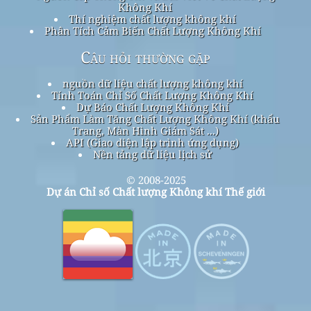
Không Khí
Thí nghiệm chất lượng không khí
Phân Tích Cảm Biến Chất Lượng Không Khí
Câu hỏi thường gặp
nguồn dữ liệu chất lượng không khí
Tính Toán Chỉ Số Chất Lượng Không Khí
Dự Báo Chất Lượng Không Khí
Sản Phẩm Làm Tăng Chất Lượng Không Khí (khẩu
Trang, Màn Hình Giám Sát ...)
API (Giao diện lập trình ứng dụng)
Nền tảng dữ liệu lịch sử
© 2008-2025
Dự án Chỉ số Chất lượng Không khí Thế giới