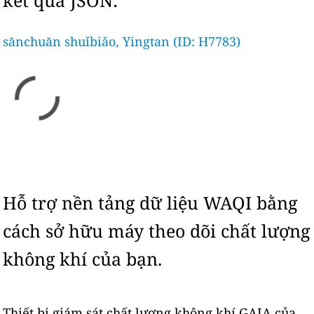
kết quả JSON:
sānchuān shuǐbiǎo, Yingtan (ID: H7783)
Hỗ trợ nền tảng dữ liệu WAQI bằng
cách sở hữu máy theo dõi chất lượng
không khí của bạn.
Thiết bị giám sát chất lượng không khí GAIA của