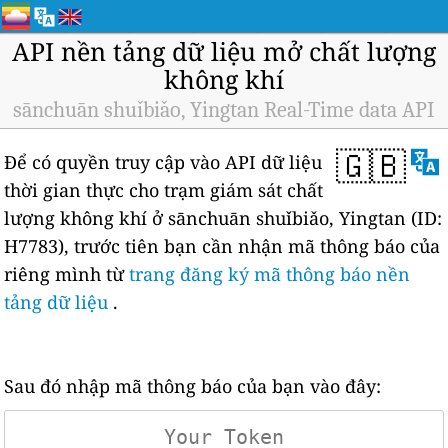
API nền tảng dữ liệu mở chất lượng
không khí
sānchuān shuǐbiǎo, Yingtan Real-Time data API
🇬🇧
Để có quyền truy cập vào API dữ liệu
thời gian thực cho trạm giám sát chất
lượng không khí ở sānchuān shuǐbiǎo, Yingtan (ID:
H7783), trước tiên bạn cần nhận mã thông báo của
riêng mình từ
trang đăng ký mã thông báo nền
tảng dữ liệu
.
Sau đó nhập mã thông báo của bạn vào đây: