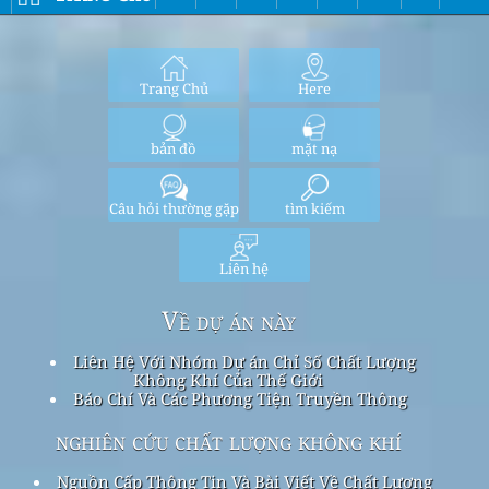
Trang Chủ
Here
bản đồ
mặt nạ
Câu hỏi thường gặp
tìm kiếm
Liên hệ
Về dự án này
Liên Hệ Với Nhóm Dự án Chỉ Số Chất Lượng
Không Khí Của Thế Giới
Báo Chí Và Các Phương Tiện Truyền Thông
nghiên cứu chất lượng không khí
Nguồn Cấp Thông Tin Và Bài Viết Về Chất Lượng