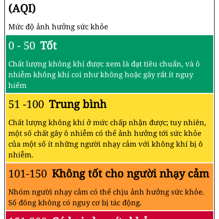
(AQI)
Mức độ ảnh hưởng sức khỏe
0 - 50
Tốt
Chất lượng không khí được xem là đạt tiêu chuẩn, và ô
nhiễm không khí coi như không hoặc gây rất ít nguy
hiểm
51 -100
Trung bình
Chất lượng không khí ở mức chấp nhận được; tuy nhiên,
một số chất gây ô nhiễm có thể ảnh hưởng tới sức khỏe
của một số ít những người nhạy cảm với không khí bị ô
nhiễm.
101-150
Không tốt cho người nhạy cảm
Nhóm người nhạy cảm có thể chịu ảnh hưởng sức khỏe.
Số đông không có nguy cơ bị tác động.