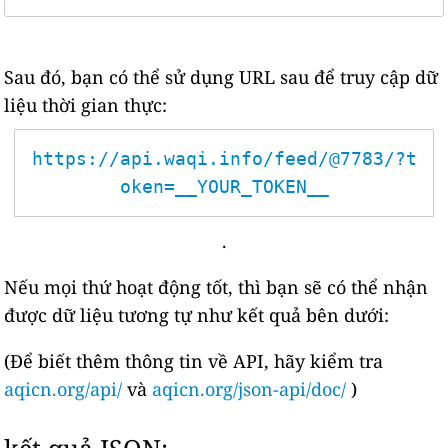
Sau đó, bạn có thể sử dụng URL sau để truy cập dữ
liệu thời gian thực:
https://api.waqi.info/feed/@7783/?t
oken=__YOUR_TOKEN__
.
Nếu mọi thứ hoạt động tốt, thì bạn sẽ có thể nhận
được dữ liệu tương tự như kết quả bên dưới:
(Để biết thêm thông tin về API, hãy kiểm tra
aqicn.org/api/
và
aqicn.org/json-api/doc/
)