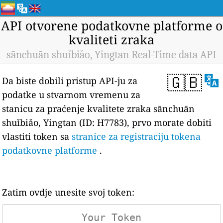
API otvorene podatkovne platforme o
kvaliteti zraka
sānchuān shuǐbiǎo, Yingtan Real-Time data API
🇬🇧
Da biste dobili pristup API-ju za
podatke u stvarnom vremenu za
stanicu za praćenje kvalitete zraka sānchuān
shuǐbiǎo, Yingtan (ID: H7783), prvo morate dobiti
vlastiti token sa
stranice za registraciju tokena
podatkovne platforme
.
Zatim ovdje unesite svoj token: