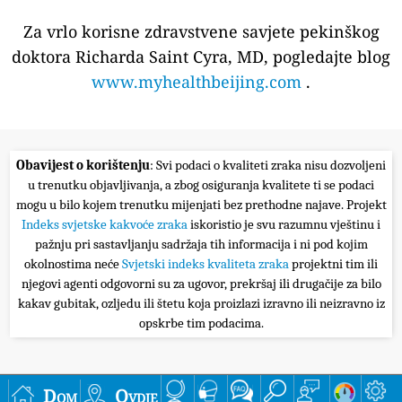
Za vrlo korisne zdravstvene savjete pekinškog
doktora Richarda Saint Cyra, MD, pogledajte blog
www.myhealthbeijing.com
.
Obavijest o korištenju
: Svi podaci o kvaliteti zraka nisu dozvoljeni
u trenutku objavljivanja, a zbog osiguranja kvalitete ti se podaci
mogu u bilo kojem trenutku mijenjati bez prethodne najave. Projekt
Indeks svjetske kakvoće zraka
iskoristio je svu razumnu vještinu i
pažnju pri sastavljanju sadržaja tih informacija i ni pod kojim
okolnostima neće
Svjetski indeks kvaliteta zraka
projektni tim ili
njegovi agenti odgovorni su za ugovor, prekršaj ili drugačije za bilo
kakav gubitak, ozljedu ili štetu koja proizlazi izravno ili neizravno iz
opskrbe tim podacima.
Dom
Ovdje