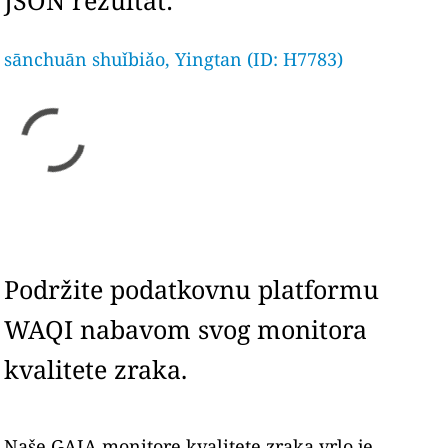
JSON rezultat:
sānchuān shuǐbiǎo, Yingtan (ID: H7783)
Podržite podatkovnu platformu
WAQI nabavom svog monitora
kvalitete zraka.
Naše GAIA monitore kvalitete zraka vrlo je