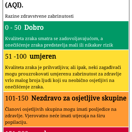
(AQI).
Razine zdravstvene zabrinutosti
0 - 50
Dobro
Kvaliteta zraka smatra se zadovoljavajućom, a
onečišćenje zraka predstavlja mali ili nikakav rizik
51 -100
umjeren
Kvaliteta zraka je prihvatljiva; ali ipak, neki zagađivači
mogu prouzrokovati umjerenu zabrinutost za zdravlje
vrlo malog broja ljudi koji su neobično osjetljivi na
onečišćenje zraka.
101-150
Nezdravo za osjetljive skupine
Članovi osjetljivih skupina mogu imati posljedice na
zdravlje. Vjerovatno neće imati utjecaja na širu
popilaciju.