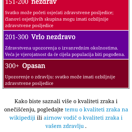
151-200
nezdrav
Svatko može početi osjećati zdravstvene posljedice;
članovi osjetljivih skupina mogu imati ozbiljnije
zdravstvene posljedice
201-300
Vrlo nezdravo
Zdravstvena upozorenja o izvanrednim okolnostima.
Veća je vjerojatnost da će cijela populacija biti pogođena.
300+
Opasan
Upozorenje o zdravlju: svatko može imati ozbiljnije
zdravstvene posljedice
Kako biste saznali više o kvaliteti zraka i
onečišćenju, pogledajte
temu o kvaliteti zraka na
wikipediji
ili
airnow vodič o kvaliteti zraka i
vašem zdravlju
.