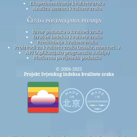
Eksperimentiranje kvalitete zraka
Analiza senzora kvalitete zraka
Često postavljana pitanja
Izvor podataka o kvaliteti zraka
Izračun indeksa kvalitete zraka
Predviđanje kvalitete zraka
Proizvodi za kvalitetu zraka (maske, monitori…)
API (Aplikacijsko programsko sučelje)
Platforma povijesnih podataka
© 2008-2025
Projekt Svjetskog indeksa kvalitete zraka