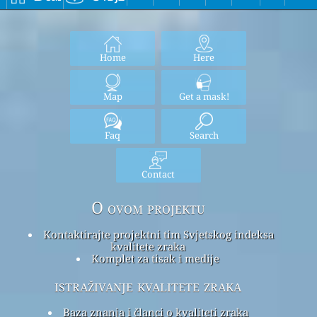
Home
Here
Map
Get a mask!
Faq
Search
Contact
O ovom projektu
Kontaktirajte projektni tim Svjetskog indeksa
kvalitete zraka
Komplet za tisak i medije
istraživanje kvalitete zraka
Baza znanja i članci o kvaliteti zraka