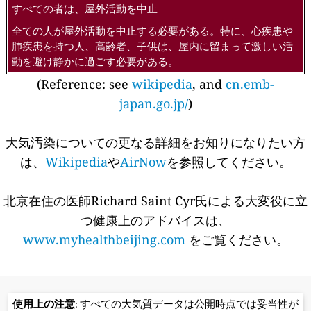
すべての者は、屋外活動を中止
全ての人が屋外活動を中止する必要がある。特に、心疾患や
肺疾患を持つ人、高齢者、子供は、屋内に留まって激しい活
動を避け静かに過ごす必要がある。
(Reference: see
wikipedia
, and
cn.emb-
japan.go.jp/
)
大気汚染についての更なる詳細をお知りになりたい方
は、
Wikipedia
や
AirNow
を参照してください。
北京在住の医師Richard Saint Cyr氏による大変役に立
つ健康上のアドバイスは、
www.myhealthbeijing.com
をご覧ください。
使用上の注意
: すべての大気質データは公開時点では妥当性が