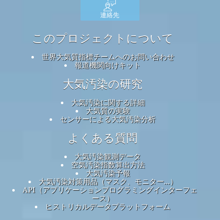
連絡先
このプロジェクトについて
世界大気質指標チームへのお問い合わせ
報道機関向けキット
大気汚染の研究
大気汚染に関する詳細
大気質の実験
センサーによる大気汚染分析
よくある質問
大気汚染観測データ
空気汚染指数算出方法
大気汚染予報
大気汚染対策用品（マスク、モニター...）
API（アプリケーションプログラミングインターフェ
ース）
ヒストリカルデータプラットフォーム