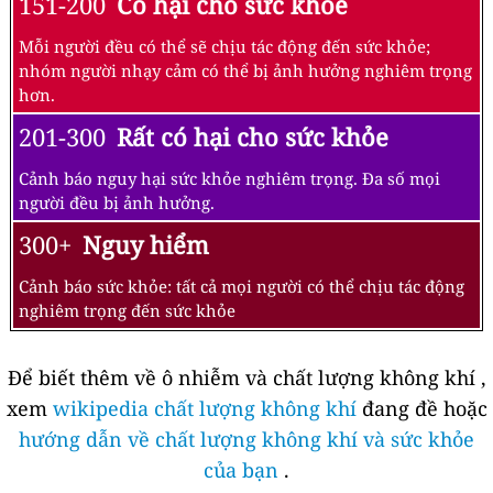
151-200
Có hại cho sức khỏe
Mỗi người đều có thể sẽ chịu tác động đến sức khỏe;
nhóm người nhạy cảm có thể bị ảnh hưởng nghiêm trọng
hơn.
201-300
Rất có hại cho sức khỏe
Cảnh báo nguy hại sức khỏe nghiêm trọng. Đa số mọi
người đều bị ảnh hưởng.
300+
Nguy hiểm
Cảnh báo sức khỏe: tất cả mọi người có thể chịu tác động
nghiêm trọng đến sức khỏe
Để biết thêm về ô nhiễm và chất lượng không khí ,
xem
wikipedia chất lượng không khí
đang đề hoặc
hướng dẫn về chất lượng không khí và sức khỏe
của bạn
.