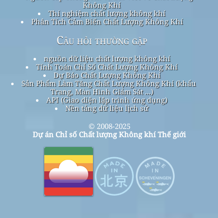
Không Khí
Thí nghiệm chất lượng không khí
Phân Tích Cảm Biến Chất Lượng Không Khí
Câu hỏi thường gặp
nguồn dữ liệu chất lượng không khí
Tính Toán Chỉ Số Chất Lượng Không Khí
Dự Báo Chất Lượng Không Khí
Sản Phẩm Làm Tăng Chất Lượng Không Khí (khẩu
Trang, Màn Hình Giám Sát ...)
API (Giao diện lập trình ứng dụng)
Nền tảng dữ liệu lịch sử
© 2008-2025
Dự án Chỉ số Chất lượng Không khí Thế giới