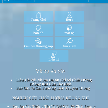
Trang Chủ
Here
bản đồ
mặt nạ
Câu hỏi thường gặp
tìm kiếm
Liên hệ
Về dự án này
Liên Hệ Với Nhóm Dự án Chỉ Số Chất Lượng
Không Khí Của Thế Giới
Báo Chí Và Các Phương Tiện Truyền Thông
nghiên cứu chất lượng không khí
Nguồn Cấp Thông Tin Và Bài Viết Về Chất Lượng