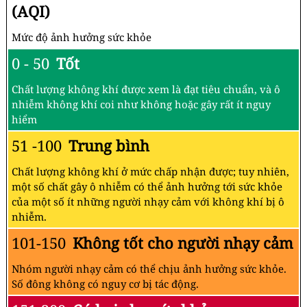
(AQI)
Mức độ ảnh hưởng sức khỏe
0 - 50
Tốt
Chất lượng không khí được xem là đạt tiêu chuẩn, và ô
nhiễm không khí coi như không hoặc gây rất ít nguy
hiểm
51 -100
Trung bình
Chất lượng không khí ở mức chấp nhận được; tuy nhiên,
một số chất gây ô nhiễm có thể ảnh hưởng tới sức khỏe
của một số ít những người nhạy cảm với không khí bị ô
nhiễm.
101-150
Không tốt cho người nhạy cảm
Nhóm người nhạy cảm có thể chịu ảnh hưởng sức khỏe.
Số đông không có nguy cơ bị tác động.