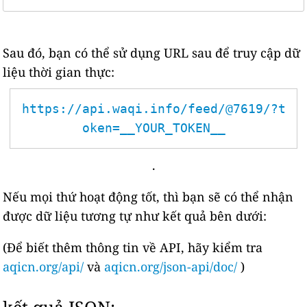
Sau đó, bạn có thể sử dụng URL sau để truy cập dữ
liệu thời gian thực:
https://api.waqi.info/feed/@7619/?t
oken=__YOUR_TOKEN__
.
Nếu mọi thứ hoạt động tốt, thì bạn sẽ có thể nhận
được dữ liệu tương tự như kết quả bên dưới:
(Để biết thêm thông tin về API, hãy kiểm tra
aqicn.org/api/
và
aqicn.org/json-api/doc/
)