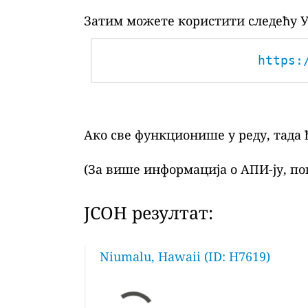
Затим можете користити следећу У
https:
Ако све функционише у реду, тада 
(За више информација о АПИ-ју, по
ЈСОН резултат:
Niumalu, Hawaii (ID: H7619)