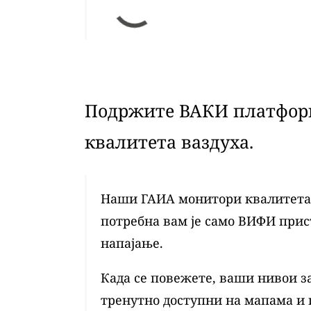
Подржите ВАКИ платформ
квалитета ваздуха.
Наши ГАИА монитори квалитета в
потребна вам је само ВИФИ при
напајање.
Када се повежете, ваши нивои з
тренутно доступни на мапама и 