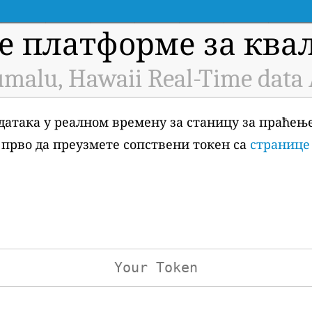
е платформе за квал
malu, Hawaii Real-Time data
датака у реалном времену за станицу за праћењ
е прво да преузмете сопствени токен са
странице 