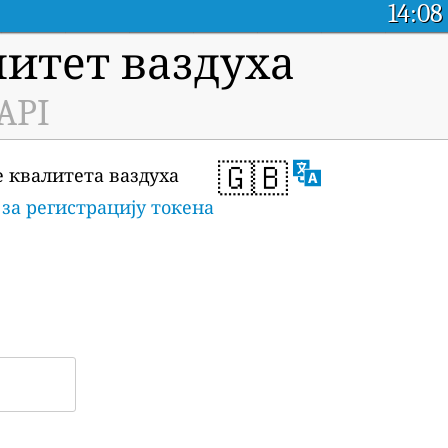
14:08
итет ваздуха
 API
🇬🇧
е квалитета ваздуха
за регистрацију токена