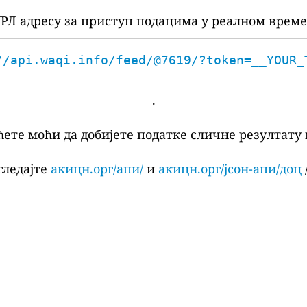
РЛ адресу за приступ подацима у реалном време
//api.waqi.info/feed/@7619/?token=__YOUR_
.
ћете моћи да добијете податке сличне резултату 
гледајте
акицн.орг/апи/
и
акицн.орг/јсон-апи/доц
/