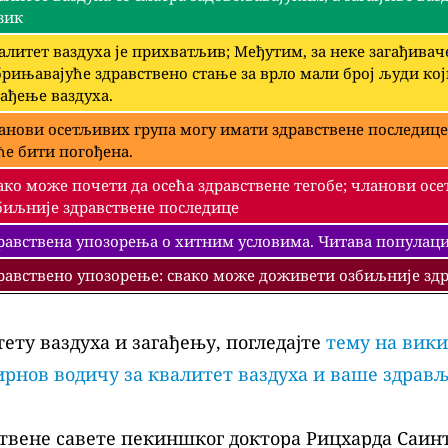
зик
алитет ваздуха је прихватљив; Међутим, за неке загађива
брињавајуће здравствено стање за врло мали број људи ко
гађење ваздуха.
анови осетљивих група могу имати здравствене последице
ће бити погођена.
ако може почети да осећа здравствене тегобе; чланови ос
биљније здравствене последице
равствена упозорења о хитним условима. Читава популациј
равствено упозорење: свако може доживети озбиљније здр
ету ваздуха и загађењу, погледајте
тему на вики
рнов водичу за квалитет ваздуха и ваше здрав
твене савете пекиншког доктора Рицхарда Саинт