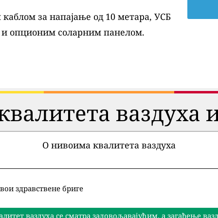
каблом за напајање од 10 метара, УСБ
 и опционим соларним панелом.
квалитета ваздуха и
О нивоима квалитета ваздуха
вои здравствене бриге
алитет ваздуха се сматра задовољавајућим, а загађење ва