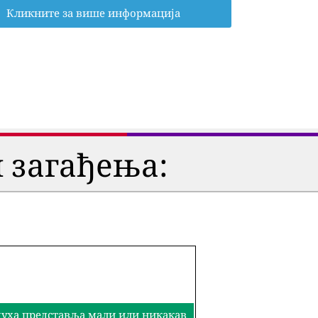
Кликните за више информација
 загађења:
здуха представља мали или никакав