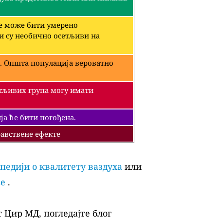
че може бити умерено
ји су необично осетљиви на
. Општа популација вероватно
етљивих група могу имати
а ће бити погођена.
авствене ефекте
педији о квалитету ваздуха
или
ље
.
 Цир МД, погледајте блог