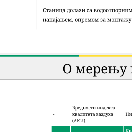
Станица долази са водоотпорним 
напајањем, опремом за монтажу
О мерењу 
Вредности индекса
-
квалитета ваздуха
Ни
(АКИ).
Кв