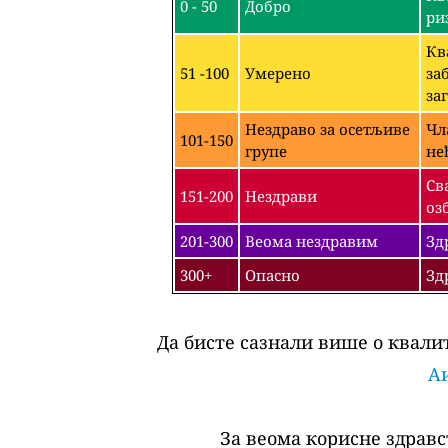
0 - 50
Добро
ри
Кв
51 -100
Умерено
за
за
Нездраво за осетљиве
Чл
101-150
групе
не
Св
151-200
Нездрави
оз
201-300
Веома нездравим
Зд
300+
Опасно
Зд
Да бисте сазнали више о квалит
Аи
За веома корисне здравс