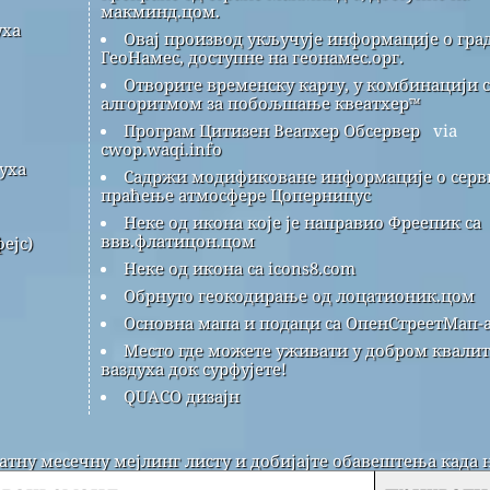
макминд.цом.
уха
Овај производ укључује информације о гра
ГеоНамес, доступне на геонамес.орг.
Отворите временску карту, у комбинацији с
алгоритмом за побољшање квеатхер™
Програм Цитизен Веатхер Обсервер
via
cwop.waqi.info
уха
Садржи модификоване информације о серви
праћење атмосфере Цоперницус
Неке од икона које је направио Фреепик са
ввв.флатицон.цом
ејс)
Неке од икона са icons8.com
Обрнуто геокодирање од лоцатионик.цом
Основна мапа и подаци са ОпенСтреетМап-а
Место где можете уживати у добром квалит
ваздуха док сурфујете!
QUACO дизајн
латну месечну мејлинг листу и добијајте обавештења када 