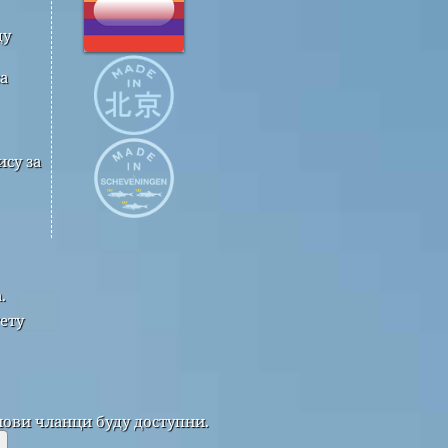
ду
а
су за
.
ету
нови чланци буду доступни.