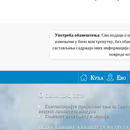
Употреба обавештења
: Сви подаци о 
измењени у било ком тренутку, без об
састављања садржаја ових информација и
повреде ил
Кућа
Ево
О овом пројекту
Контактирајте пројектни тим за Светс
индекс квалитета ваздуха
Комплет за штампу и медије
истраживање квалитета ваздуха