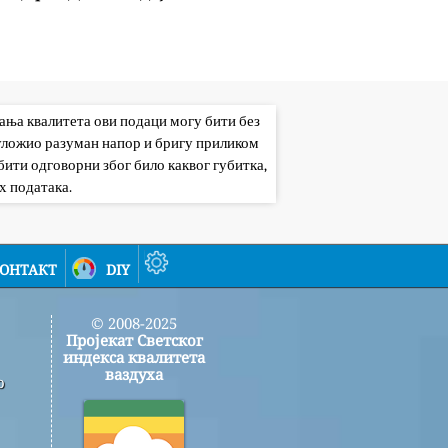
вања квалитета ови подаци могу бити без
 уложио разуман напор и бригу приликом
ити одговорни због било каквог губитка,
х података.
онтакт
diy
© 2008-2025
Пројекат Светског
индекса квалитета
ваздуха
о