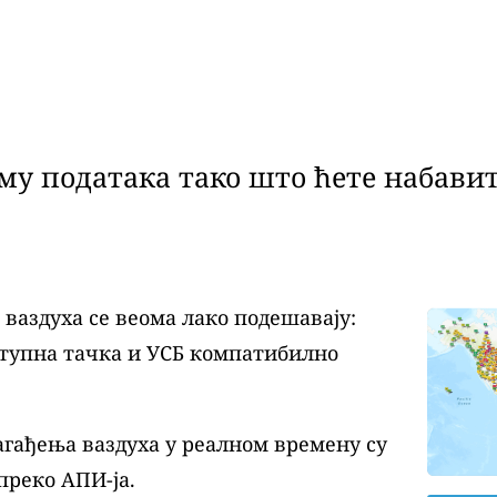
у података тако што ћете набавит
аздуха се веома лако подешавају:
ступна тачка и УСБ компатибилно
агађења ваздуха у реалном времену су
преко АПИ-ја.