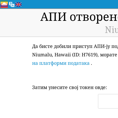
АПИ отворен
Niu
Да бисте добили приступ АПИ-ју по
Niumalu, Hawaii (ID: H7619), морат
на платформи података
.
Затим унесите свој токен овде: