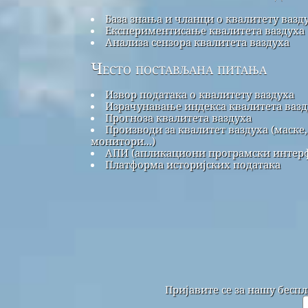
База знања и чланци о квалитету вазд
Експериментисање квалитета ваздуха
Анализа сензора квалитета ваздуха
Често постављана питања
Извор података о квалитету ваздуха
Израчунавање индекса квалитета вазд
Прогноза квалитета ваздуха
Производи за квалитет ваздуха (маске,
монитори...)
АПИ (апликациони програмски интерф
Платформа историјских података
Пријавите се за нашу бесп