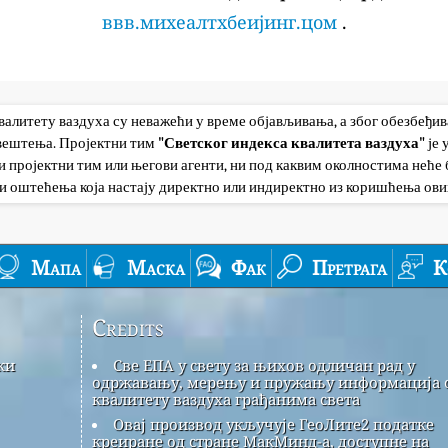
ввв.михеалтхбеијинг.цом
.
квалитету ваздуха су неважећи у време објављивања, а због обезбеђи
авештења. Пројектни тим
"Светског индекса квалитета ваздуха"
је
 пројектни тим или његови агенти, ни под каквим околностима неће б
и оштећења која настају директно или индиректно из коришћења ови
Мапа
Маска
Фак
Претрага
К
Credits
ки
Све ЕПА у свету за њихов одличан рад у
одржавању, мерењу и пружању информација 
квалитету ваздуха грађанима света
Овај производ укључује ГеоЛите2 податке
креиране од стране МакМинд-а, доступне на