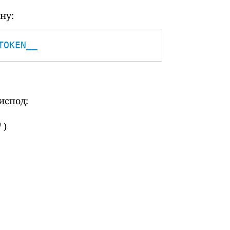
ну:
TOKEN__
испод:
 )