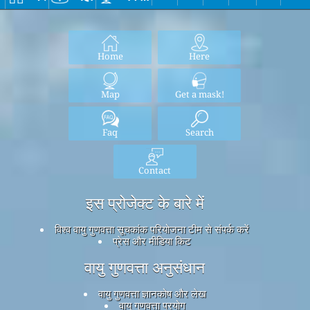
Home
Here
Map
Get a mask!
Faq
Search
Contact
इस प्रोजेक्ट के बारे में
विश्व वायु गुणवत्ता सूचकांक परियोजना टीम से संपर्क करें
प्रेस और मीडिया किट
वायु गुणवत्ता अनुसंधान
वायु गुणवत्ता ज्ञानकोष और लेख
वायु गुणवत्ता प्रयोग