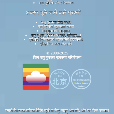
वायु गुणवत्ता सेंसर विश्लेषण
अक्सर पूछे जाने वाले प्रश्नों
वायु गुणवत्ता डेटा स्रोत
वायु गुणवत्ता सूचकांक गणना
वायु गुणवत्ता पूर्वानुमान
वायु गुणवत्ता उत्पाद (मास्क, मॉनिटर...)
एपीआई (एप्लिकेशन प्रोग्रामिंग इंटरफ़ेस)
ऐतिहासिक डेटा प्लेटफ़ॉर्म
© 2008-2025
विश्व वायु गुणवत्ता सूचकांक परियोजना
हमारी निःशुल्क मासिक मेलिंग सूची के लिए साइन अप करें, और नए लेख उपलब्ध