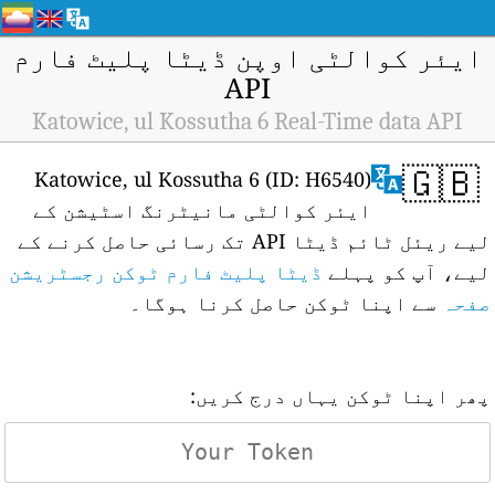
ایئر کوالٹی اوپن ڈیٹا پلیٹ فارم
API
Katowice, ul Kossutha 6 Real-Time data API
🇬🇧
Katowice, ul Kossutha 6 (ID: H6540)
ایئر کوالٹی مانیٹرنگ اسٹیشن کے
لیے ریئل ٹائم ڈیٹا API تک رسائی حاصل کرنے کے
لیے، آپ کو پہلے
ڈیٹا پلیٹ فارم ٹوکن رجسٹریشن
صفحہ
سے اپنا ٹوکن حاصل کرنا ہوگا۔
پھر اپنا ٹوکن یہاں درج کریں: