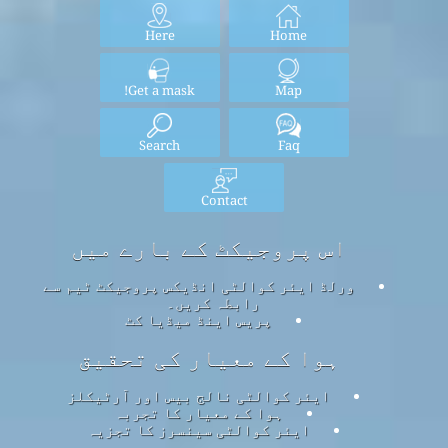
Here
Home
Get a mask!
Map
Search
Faq
Contact
اس پروجیکٹ کے بارے میں
ورلڈ ایئر کوالٹی انڈیکس پروجیکٹ ٹیم سے
رابطہ کریں۔
پریس اینڈ میڈیا کٹ
ہوا کے معیار کی تحقیق
ایئر کوالٹی نالج بیس اور آرٹیکلز
ہوا کے معیار کا تجربہ
ایئر کوالٹی سینسرز کا تجزیہ