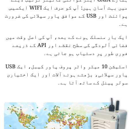
میں بہت آسان ہیں: آپ کو صرف ایک WIFI ایکسیس
پوائنٹ اور USB کے موافق پاور سپلائی کی ضرورت
ہے۔
ایک بار منسلک ہونے کے بعد، آپ کی اصل وقت میں
فضائی آلودگی کی سطح نقشے اور API کے ذریعے
فوری طور پر دستیاب ہو جاتی ہے۔
اسٹیشن 10 میٹر واٹر پروف پاور کیبل، ایک USB
پاور سپلائی، بڑھتے ہوئے آلات اور ایک اختیاری
سولر پینل کے ساتھ آتا ہے۔