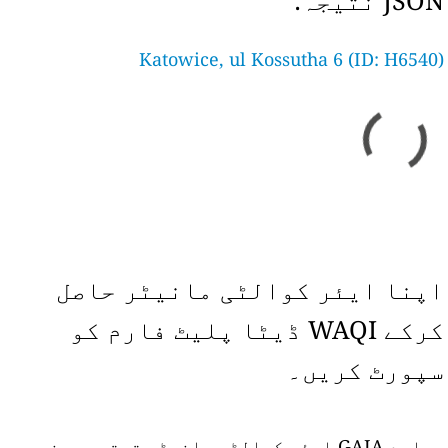
JSON نتیجہ:
Katowice, ul Kossutha 6 (ID: H6540)
اپنا ایئر کوالٹی مانیٹر حاصل
کرکے WAQI ڈیٹا پلیٹ فارم کو
سپورٹ کریں۔
ہمارے GAIA ایئر کوالٹی مانیٹر ترتیب دینے