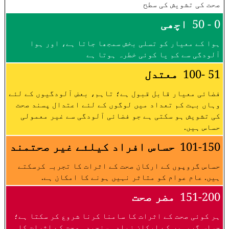
صحت کی تشویش کی سطح
0 - 50
اچھی
ہوا کے معیار کو تسلی بخش سمجھا جاتا ہے، اور ہوا
آلودگی سے کم یا کوئی خطرہ ہوتا ہے
51 -100
معتدل
فضائی معیار قابل قبول ہے؛ تاہم، بعض آلودگیوں کے لئے
وہاں بہت کم تعداد میں لوگوں کے لئے اعتدال پسند صحت
کی تشویش ہو سکتی ہے جو فضائی آلودگی سے غیر معمولی
حساس ہیں.
101-150
حساس افراد کیلئے غیر صحتمند
حساس گروپوں کے ارکان صحت کے اثرات کا تجربہ کرسکتے
ہیں. عام عوام کو متاثر نہیں ہونے کا امکان ہے.
151-200
مضر صحت
ہر کوئی صحت کے اثرات کا سامنا کرنا شروع کر سکتا ہے؛
حساس گروہوں کے ارکان زیادہ سنجیدہ صحت کے اثرات کا