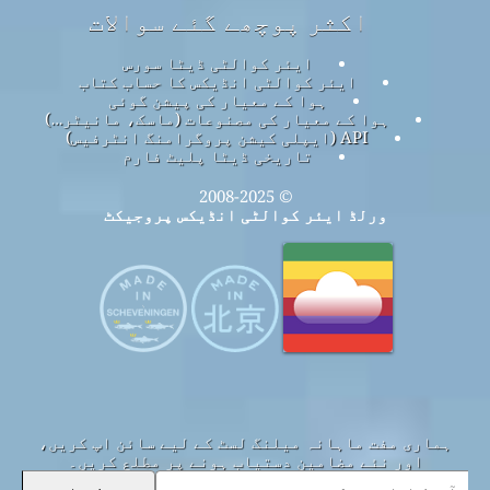
اکثر پوچھے گئے سوالات
ایئر کوالٹی ڈیٹا سورس
ایئر کوالٹی انڈیکس کا حساب کتاب
ہوا کے معیار کی پیشن گوئی
ہوا کے معیار کی مصنوعات (ماسک، مانیٹر…)
API (ایپلی کیشن پروگرامنگ انٹرفیس)
تاریخی ڈیٹا پلیٹ فارم
© 2008-2025
ورلڈ ایئر کوالٹی انڈیکس پروجیکٹ
ہماری مفت ماہانہ میلنگ لسٹ کے لیے سائن اپ کریں،
اور نئے مضامین دستیاب ہونے پر مطلع کریں۔