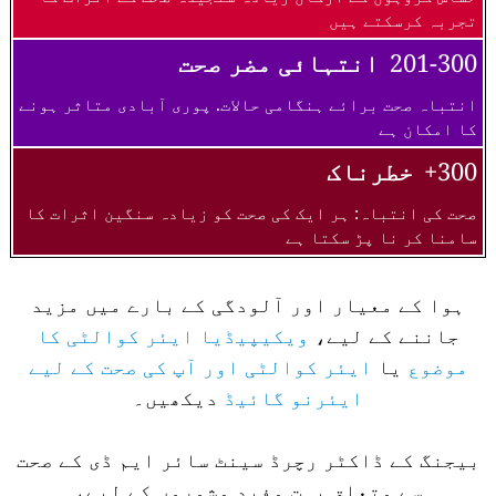
تجربہ کرسکتے ہیں
201-300
انتہائی مضر صحت
انتباہ صحت برائے ہنگامی حالات. پوری آبادی متاثر ہونے
کا امکان ہے
300+
خطرناک
صحت کی انتباہ: ہر ایک کی صحت کو زیادہ سنگین اثرات کا
سامنا کر نا پڑ سکتا ہے
ہوا کے معیار اور آلودگی کے بارے میں مزید
جاننے کے لیے،
ویکیپیڈیا ایئر کوالٹی کا
موضوع
یا
ایئر کوالٹی اور آپ کی صحت کے لیے
ایئرنو گائیڈ
دیکھیں۔
بیجنگ کے ڈاکٹر رچرڈ سینٹ سائر ایم ڈی کے صحت
سے متعلق بہت مفید مشوروں کے لیے،