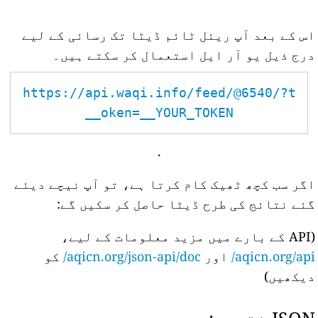
اس کے بعد آپ ریئل ٹائم ڈیٹا تک رسائی کے لیے
درج ذیل یو آر ایل استعمال کر سکتے ہیں۔
https://api.waqi.info/feed/@6540/?t
oken=__YOUR_TOKEN__
.
اگر سب کچھ ٹھیک کام کرتا ہے، تو آپ نیچے دیئے
گئے نتائج کی طرح ڈیٹا حاصل کر سکیں گے:
(API کے بارے میں مزید معلومات کے لیے،
aqicn.org/api/
اور
aqicn.org/json-api/doc/
کو
دیکھیں)