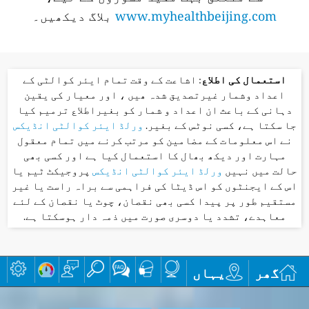
www.myhealthbeijing.com
بلاگ دیکھیں۔
استعمال کی اطلاع
: اشاعت کے وقت تمام ایئر کوالٹی کے
اعداد وشمار غیرتصدیق شدہ ھیں ، اور معیار کی یقین
دہانی کے باعث ان اعداد و شمار کو بغیراطلاع ترمیم کیا
جا سکتا ہے، کسی نوٹس کے بغیر.
ورلڈ ایئر کوالٹی انڈیکس
نے اس معلومات کے مضامین کو مرتب کرنے میں تمام معقول
مہارت اور دیکھ بھال کا استعمال کیا ہے اور کسی بھی
حالت میں نہیں
ورلڈ ایئر کوالٹی انڈیکس
پروجیکٹ ٹیم یا
اس کے ایجنٹوں کو اس ڈیٹا کی فراہمی سے براہ راست یا غیر
مستقیم طور پر پیدا کسی بھی نقصان، چوٹ یا نقصان کے لئے
معاہدے، تشدد یا دوسری صورت میں ذمہ دار ہوسکتا ہے.
گھر
یہاں