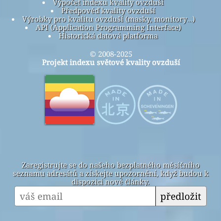
Výpočet indexu kvality ovzduší
Předpověď kvality ovzduší
Výrobky pro kvalitu ovzduší (masky, monitory…)
API (Application Programming Interface)
Historická datová platforma
© 2008-2025
Projekt indexu světové kvality ovzduší
Zaregistrujte se do našeho bezplatného měsíčního
seznamu adresátů a získejte upozornění, když budou k
dispozici nové články.
předložit