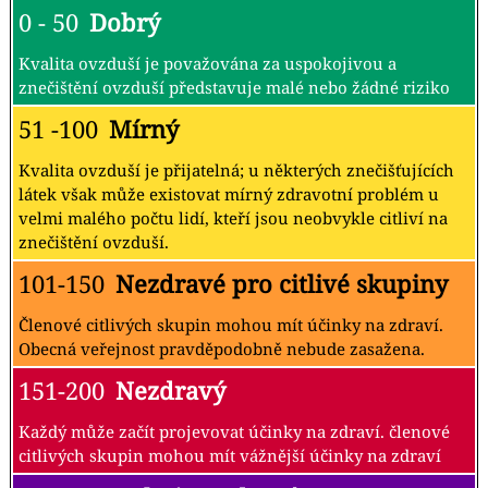
0 - 50
Dobrý
Kvalita ovzduší je považována za uspokojivou a
znečištění ovzduší představuje malé nebo žádné riziko
51 -100
Mírný
Kvalita ovzduší je přijatelná; u některých znečišťujících
látek však může existovat mírný zdravotní problém u
velmi malého počtu lidí, kteří jsou neobvykle citliví na
znečištění ovzduší.
101-150
Nezdravé pro citlivé skupiny
Členové citlivých skupin mohou mít účinky na zdraví.
Obecná veřejnost pravděpodobně nebude zasažena.
151-200
Nezdravý
Každý může začít projevovat účinky na zdraví. členové
citlivých skupin mohou mít vážnější účinky na zdraví