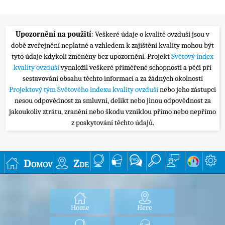
Upozornění na použití
: Veškeré údaje o kvalitě ovzduší jsou v
době zveřejnění neplatné a vzhledem k zajištění kvality mohou být
tyto údaje kdykoli změněny bez upozornění. Projekt
Světový index
kvality ovzduší
vynaložil veškeré přiměřené schopnosti a péči při
sestavování obsahu těchto informací a za žádných okolností
Projektový tým Světového indexu kvality ovzduší
nebo jeho zástupci
nesou odpovědnost za smluvní, delikt nebo jinou odpovědnost za
jakoukoliv ztrátu, zranění nebo škodu vzniklou přímo nebo nepřímo
z poskytování těchto údajů.
Domov
Zde
Home
Here