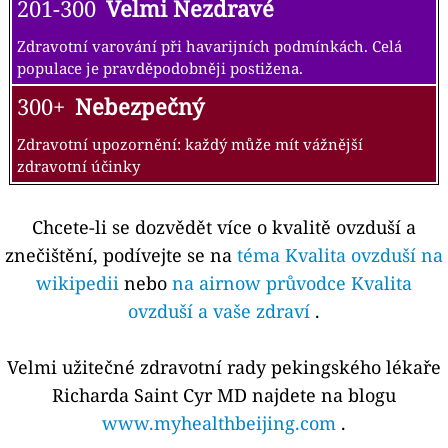
201-300
Velmi Nezdravé
Zdravotní varování při havarijních podmínkách. Celá
populace je pravděpodobněji postižena.
300+
Nebezpečný
Zdravotní upozornění: každý může mít vážnější
zdravotní účinky
Chcete-li se dozvědět více o kvalitě ovzduší a
znečištění, podívejte se na
téma Kvalita ovzduší na
wikipedii
nebo
na airnow průvodce Kvalita
ovzduší a vaše zdraví
.
Velmi užitečné zdravotní rady pekingského lékaře
Richarda Saint Cyr MD najdete na blogu
www.myhealthbeijing.com
.