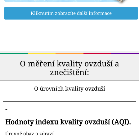
Kliknutím zobrazíte další informace
O měření kvality ovzduší a
znečištění:
O úrovních kvality ovzduší
-
Hodnoty indexu kvality ovzduší (AQI).
Úrovně obav o zdraví