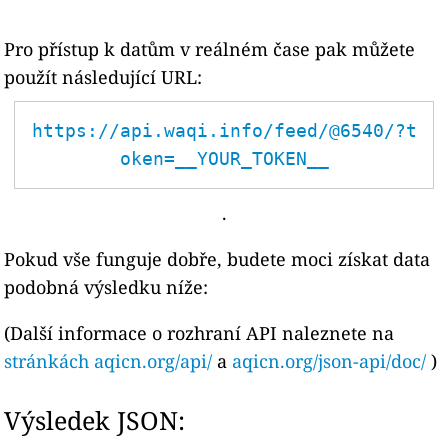
Pro přístup k datům v reálném čase pak můžete
použít následující URL:
https://api.waqi.info/feed/@6540/?t
oken=__YOUR_TOKEN__
.
Pokud vše funguje dobře, budete moci získat data
podobná výsledku níže:
(Další informace o rozhraní API naleznete na
stránkách aqicn.org/api/
a
aqicn.org/json-api/doc/
)
Výsledek JSON: