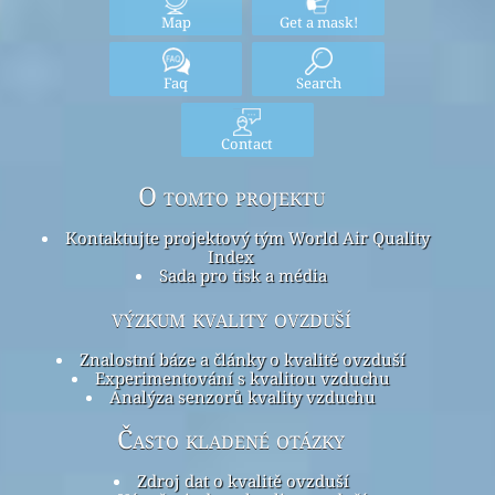
Map
Get a mask!
Faq
Search
Contact
O tomto projektu
Kontaktujte projektový tým World Air Quality
Index
Sada pro tisk a média
výzkum kvality ovzduší
Znalostní báze a články o kvalitě ovzduší
Experimentování s kvalitou vzduchu
Analýza senzorů kvality vzduchu
Často kladené otázky
Zdroj dat o kvalitě ovzduší