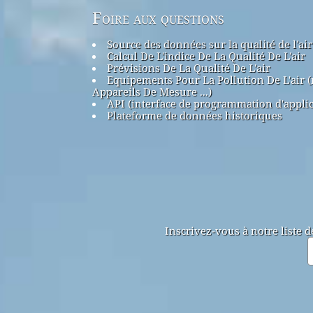
Foire aux questions
Source des données sur la qualité de l'air
Calcul De L'indice De La Qualité De L'air
Prévisions De La Qualité De L'air
Equipements Pour La Pollution De L'air 
Appareils De Mesure ...)
API (interface de programmation d'applic
Plateforme de données historiques
Inscrivez-vous à notre liste 