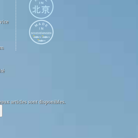
vice
om
ité
aux articles sont disponibles.