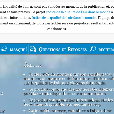
r la qualité de l'air ne sont pas validées au moment de la publication et, p
nt et sans préavis. Le projet
Indice de la qualité de l'air dans le monde
a
 de ces informations.
Indice de la qualité de l’air dans le monde
, l’équipe 
ement ou autrement, de toute perte, blessure ou préjudice résultant direc
ces données.
masque!
Questions et Reponses
recher
Credits
Toute l'EPA du monde pour son excellent trava
maintien, de mesure et de fourniture d'informati
sur la qualité de l'air aux citoyens du monde.
Ce produit comprend des données GeoLite2 cr
ir
par MaxMind, disponibles sur maxmind.com.
Ce produit comprend des informations sur les 
GeoNames, disponibles sur geonames.org.
Carte météo ouverte, combinée à l'algorithme
air