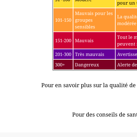
pour un 
Mauvais pour les
La qualit
101-150
groupes
modérée p
sensibles
Tout le 
151-200
Mauvais
peuvent r
201-300
Très mauvais
Avertisse
300+
Dangereux
Alerte de
Pour en savoir plus sur la qualité de 
Pour des conseils de sant