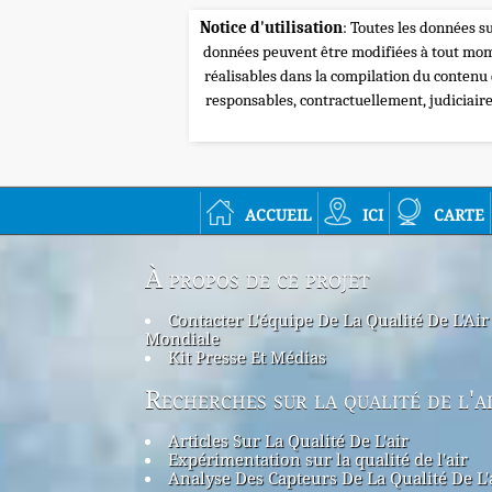
Notice d'utilisation
: Toutes les données su
données peuvent être modifiées à tout mome
réalisables dans la compilation du contenu
responsables, contractuellement, judiciair
accueil
ici
carte
À propos de ce projet
Contacter L'équipe De La Qualité De L'Air
Mondiale
Kit Presse Et Médias
Recherches sur la qualité de l'a
Articles Sur La Qualité De L'air
Expérimentation sur la qualité de l'air
Analyse Des Capteurs De La Qualité De L'