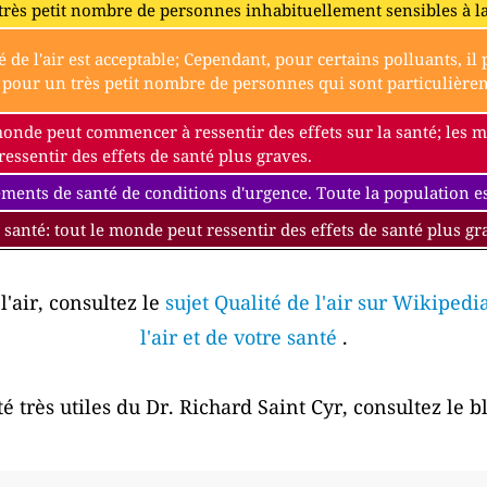
très petit nombre de personnes inhabituellement sensibles à l
é de l'air est acceptable; Cependant, pour certains polluants, i
our un très petit nombre de personnes qui sont particulièremen
monde peut commencer à ressentir des effets sur la santé; les
essentir des effets de santé plus graves.
ments de santé de conditions d'urgence. Toute la population est
 santé: tout le monde peut ressentir des effets de santé plus gr
l'air, consultez le
sujet Qualité de l'air sur Wikipedi
l'air et de votre santé
.
é très utiles du Dr. Richard Saint Cyr, consultez le 