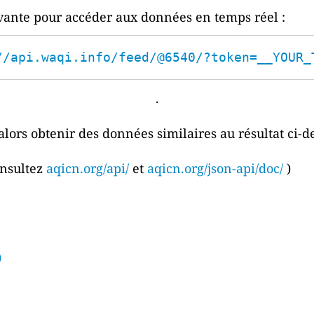
ivante pour accéder aux données en temps réel :
//api.waqi.info/feed/@6540/?token=__YOUR_
.
alors obtenir des données similaires au résultat ci-d
onsultez
aqicn.org/api/
et
aqicn.org/json-api/doc/
)
)