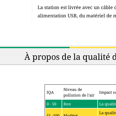
La station est livrée avec un câble
alimentation USB, du matériel de 
À propos de la qualité 
Niveau de
IQA
Impact su
pollution de l'air
0 - 50
Bon
La qualit
La qualit
51 -100
Modéré