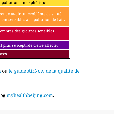
a pollution atmosphérique.
l peut y avoir un problème de santé
t sensibles à la pollution de l'air.
 membres des groupes sensibles
 plus susceptible d'être affecté.
aves.
a
ou
le guide AirNow de la qualité de
blog
myhealthbeijing.com
.