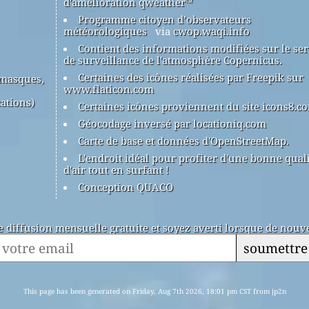
d'amélioration qweather™
Programme citoyen d’observateurs
météorologiques
via
cwop.waqi.info
Contient des informations modifiées sur le ser
de surveillance de l'atmosphère Copernicus.
Certaines des icônes réalisées par Freepik sur
(masques,
www.flaticon.com
ations)
Certaines icônes proviennent du site icons8.c
Géocodage inversé par locationiq.com
Carte de base et données d'OpenStreetMap.
L'endroit idéal pour profiter d'une bonne qual
d'air tout en surfant !
Conception QUACO
de diffusion mensuelle gratuite et soyez averti lorsque de nouve
soumettre
This page has been generated on Friday, Aug 7th 2026, 18:01 pm CST from jp2n