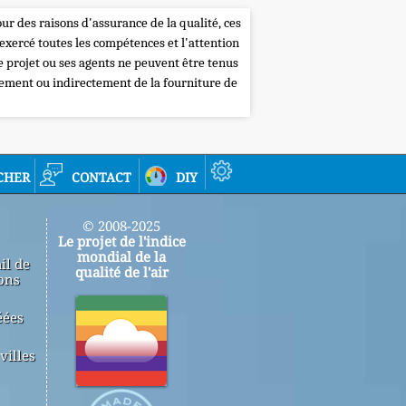
our des raisons d'assurance de la qualité, ces
 exercé toutes les compétences et l'attention
de projet ou ses agents ne peuvent être tenus
tement ou indirectement de la fourniture de
cher
contact
diy
© 2008-2025
Le projet de l'indice
mondial de la
il de
qualité de l'air
ons
éées
villes