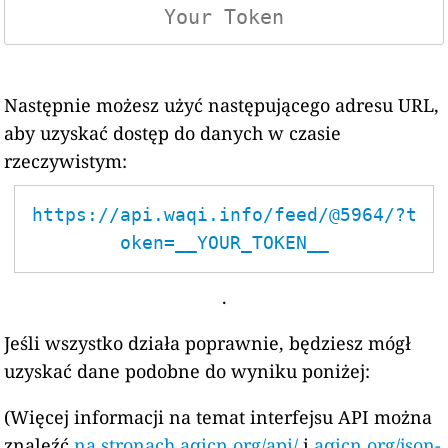
Następnie możesz użyć następującego adresu URL,
aby uzyskać dostęp do danych w czasie
rzeczywistym:
https://api.waqi.info/feed/@5964/?t
oken=__YOUR_TOKEN__
.
Jeśli wszystko działa poprawnie, będziesz mógł
uzyskać dane podobne do wyniku poniżej:
(Więcej informacji na temat interfejsu API można
znaleźć
na stronach aqicn.org/api/
i
aqicn.org/json-