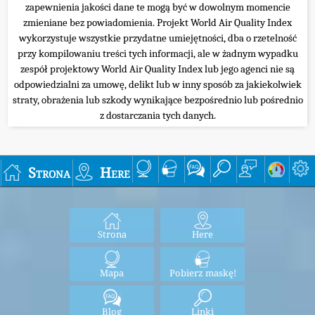
zapewnienia jakości dane te mogą być w dowolnym momencie
zmieniane bez powiadomienia. Projekt World Air Quality Index
wykorzystuje wszystkie przydatne umiejętności, dba o rzetelność
przy kompilowaniu treści tych informacji, ale w żadnym wypadku
zespół projektowy World Air Quality Index lub jego agenci nie są
odpowiedzialni za umowę, delikt lub w inny sposób za jakiekolwiek
straty, obrażenia lub szkody wynikające bezpośrednio lub pośrednio
z dostarczania tych danych.
Strona
Here
Strona
Here
Mapa
Pobierz maskę!
Blog
Linki