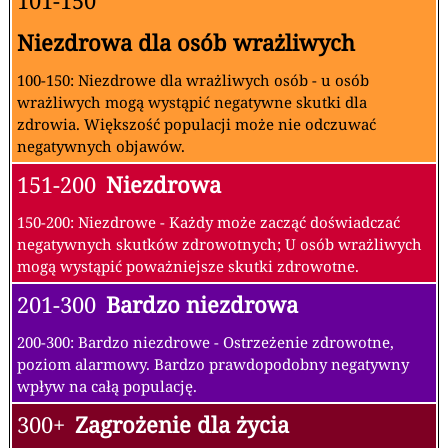
101-150
Niezdrowa dla osób wrażliwych
100-150: Niezdrowe dla wrażliwych osób - u osób
wrażliwych mogą wystąpić negatywne skutki dla
zdrowia. Większość populacji może nie odczuwać
negatywnych objawów.
151-200
Niezdrowa
150-200: Niezdrowe - Każdy może zacząć doświadczać
negatywnych skutków zdrowotnych; U osób wrażliwych
mogą wystąpić poważniejsze skutki zdrowotne.
201-300
Bardzo niezdrowa
200-300: Bardzo niezdrowe - Ostrzeżenie zdrowotne,
poziom alarmowy. Bardzo prawdopodobny negatywny
wpływ na całą populację.
300+
Zagrożenie dla życia