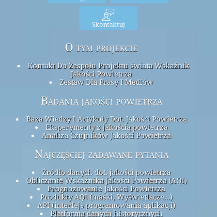
Skontaktuj
O tym projekcie
Kontakt Do Zespołu Projektu świata Wskaźnik
Jakości Powietrza
Zestaw Dla Prasy I Mediów
Badania jakości powietrza
Baza Wiedzy I Artykuły Dot. Jakości Powietrza
Eksperymenty z jakością powietrza
Analiza Czujników Jakości Powietrza
Najczęściej zadawane pytania
Źródło danych dot. jakości powietrza
Obliczanie Wskaźnika Jakości Powietrza (AQI)
Prognozowanie Jakości Powietrza
Produkty AQI (maski, Wyświetlacze...)
API (interfejs programowania aplikacji)
Platforma danych historycznych