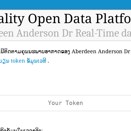
ality Open Data Platf
een Anderson Dr Real-Time da
ສະຖານີຕິດຕາມຄຸນນະພາບອາກາດຂອງ Aberdeen Anderson Dr (I
ຽນ token ຂໍ້ມູນເວທີ
.
ເຖິງຂໍ້ມູນໃນເວລາຈິງ: