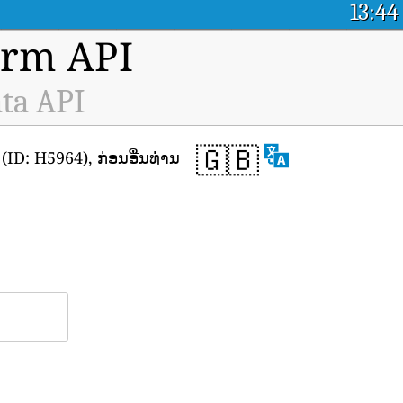
13:44
orm API
ta API
🇬🇧
D: H5964), ກ່ອນອື່ນທ່ານ