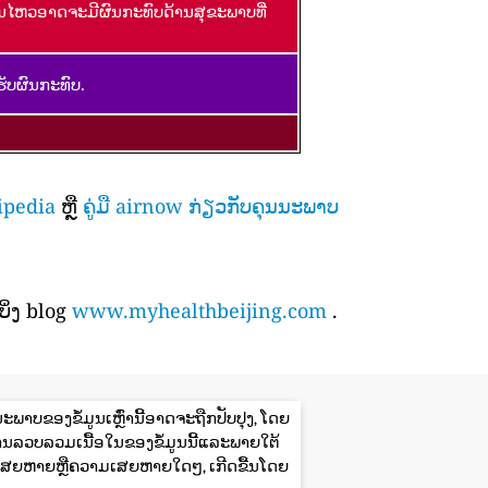
ອນໄຫວອາດຈະມີຜົນກະທົບດ້ານສຸຂະພາບທີ່
ັບຜົນກະທົບ.
ipedia
ຫຼື
ຄູ່ມື airnow ກ່ຽວກັບຄຸນນະພາບ
ິ່ງ blog
www.myhealthbeijing.com
.
ພາບຂອງຂໍ້ມູນເຫຼົ່ານີ້ອາດຈະຖືກປັບປຸງ, ໂດຍ
ານລວບລວມເນື້ອໃນຂອງຂໍ້ມູນນີ້ແລະພາຍໃຕ້
ສຍຫາຍຫຼືຄວາມເສຍຫາຍໃດໆ, ເກີດຂື້ນໂດຍ