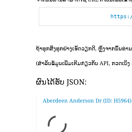
https:
ຖ້າທຸກສິ່ງທຸກຢ່າງເຮັດວຽກດີ, ຫຼັງຈາກນັ້ນທ່ານ
(ສຳລັບຂໍ້ມູນເພີ່ມເຕີມກ່ຽວກັບ API, ກວດເບິ່ງ
ຜົນໄດ້ຮັບ JSON:
Aberdeen Anderson Dr (ID: H5964)