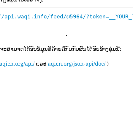
//api.waqi.info/feed/@5964/?token=__YOUR_
.
ຈະສາມາດໄດ້ຮັບຂໍ້ມູນທີ່ຄ້າຍຄືກັນກັບຜົນໄດ້ຮັບຂ້າງລຸ່ມນີ້:
aqicn.org/api/
ແລະ
aqicn.org/json-api/doc/
)