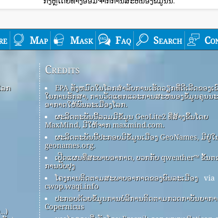
ກົງຫຼືໂດຍທາງອ້ອມຈາກການສະຫນອງຂໍ້ມູນນີ້.
re
Map
Mask
Faq
Search
Co
Credits
ໂລກ
EPA ທັງ​ຫມົດ​ໃນ​ໂລກ​ສໍາ​ລັບ​ການ​ເຮັດ​ວຽກ​ທີ່​ດີ​ເລີດ​ຂອງ​ເຂົາ
ໃນ​ການ​ຮັກ​ສາ​, ການ​ວັດ​ແທກ​ແລະ​ການ​ສະ​ຫນອງ​ຂໍ້​ມູນ​ຄຸນ​ນະ
ອາ​ກາດ​ໃຫ້​ພົນ​ລະ​ເມືອງ​ໂລກ​.
ຜະລິດຕະພັນນີ້ລວມມີຂໍ້ມູນ GeoLite2 ທີ່ສ້າງຂຶ້ນໂດຍ
MaxMind, ມີໃຫ້ຈາກ maxmind.com.
ຜະລິດຕະພັນນີ້ປະກອບມີຂໍ້ມູນເມືອງ GeoNames, ມີຢູ່ໃ
geonames.org.
ເປີດແຜນທີ່ສະພາບອາກາດ, ບວກກັບ qweather™ ຂັ້ນຕ
ການປັບປຸງ
ໂຄງການຕິດຕາມສະພາບອາກາດຂອງພົນລະເມືອງ
via
cwop.waqi.info
ປະກອບດ້ວຍຂໍ້ມູນການບໍລິການຕິດຕາມກວດກາບັນຍາກ
Copernicus
ບ…)