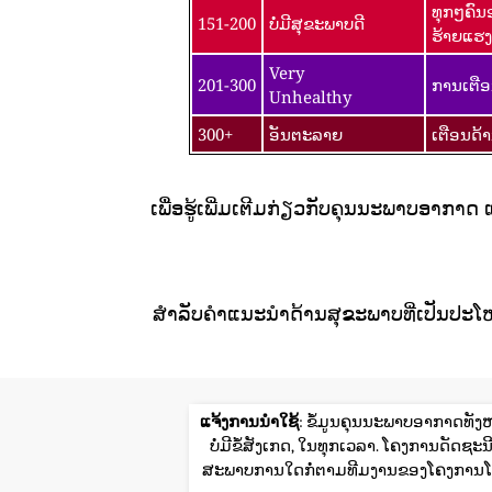
ທຸກໆຄົນ
151-200
ບໍ່ມີສຸຂະພາບດີ
ຮ້າຍແຮງ
Very
201-300
ການເຕືອ
Unhealthy
300+
ອັນຕະລາຍ
ເຕືອນດ້
ເພື່ອຮູ້ເພີ່ມເຕີມກ່ຽວກັບຄຸນນະພາບອາກາດ
ສໍາລັບຄໍາແນະນໍາດ້ານສຸຂະພາບທີ່ເປັນປະໂ
ແຈ້ງການນໍາໃຊ້
: ຂໍ້ມູນຄຸນນະພາບອາກາດທັງຫ
ບໍ່ມີຂໍ້ສັງເກດ, ໃນທຸກເວລາ. ໂຄງການດັ
ສະພາບການໃດກໍ່ຕາມທີມງານຂອງໂຄງການໂລ