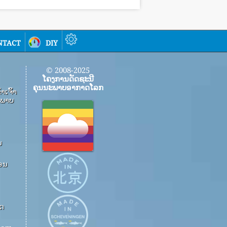
ntact
diy
© 2008-2025
ໂຄງການດັດຊະນີ
ຄຸນນະພາບອາກາດໂລກ
​ເຈົ້າ​
​ພາບ​
ນ
ອນ
າດ