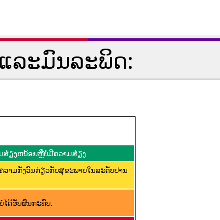
ແລະມົນລະພິດ:
ສ່ຽງຫນ້ອຍຫຼືບໍ່ມີຄວາມສ່ຽງ
ີຄວາມກັງວົນກ່ຽວກັບສຸຂະພາບໃນລະດັບປານ
່ໄດ້ຮັບຜົນກະທົບ.