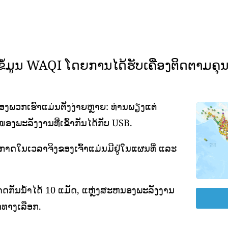
ມູນ WAQI ໂດຍການໄດ້ຮັບເຄື່ອງຕິດຕາມຄ
ພວກເຮົາແມ່ນຕັ້ງງ່າຍຫຼາຍ: ທ່ານພຽງແຕ່
ອງພະລັງງານທີ່ເຂົ້າກັນໄດ້ກັບ USB.
ອາກາດໃນເວລາຈິງຂອງເຈົ້າແມ່ນມີຢູ່ໃນແຜນທີ່ ແລະ
ດກັນນ້ໍາໄດ້ 10 ແມັດ, ແຫຼ່ງສະຫນອງພະລັງງານ
ທາງເລືອກ.