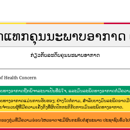
ັດແທກຄຸນນະພາບອາກາດ 
ກ່ຽວກັບລະດັບຄຸນນະພາບອາກາດ
of Health Concern
ບທາງອາກາດຖືກພິຈາລະນາເປັນທີ່ພໍໃຈ, ແລະມົນລະພິດທາງອາກາດກໍ່ມີຄວາມ
ບທາງອາກາດແມ່ນການຮັບຮອງ; ຢ່າງໃດກໍ່ຕາມ, ສໍາລັບບາງມົນລະພິດອາດມ
ບຈໍານວນຜູ້ທີ່ມີຄວາມເຄັ່ງຕຶງທີ່ຜິດປົກກະຕິກັບການມົນລະພິດທາງອາກາດ.
ຂອງກຸ່ມທີ່ມີຄວາມອ່ອນໄຫວອາດຈະມີຜົນກະທົບຕໍ່ສຸຂະພາບ ປະຊາຊົນທົ່ວໄປບໍ