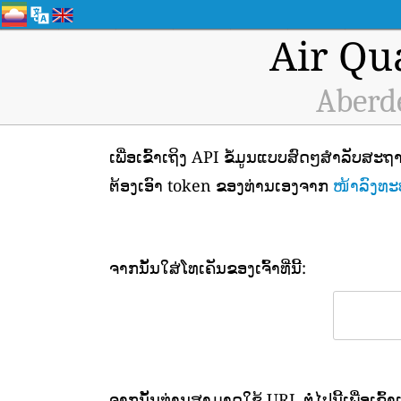
Air Qu
Aberd
ເພື່ອເຂົ້າເຖິງ API ຂໍ້ມູນແບບສົດໆສຳລັບ
ຕ້ອງເອົາ token ຂອງທ່ານເອງຈາກ
ໜ້າລົງທະບ
ຈາກນັ້ນໃສ່ໂທເຄັນຂອງເຈົ້າທີ່ນີ້:
ຈາກນັ້ນທ່ານສາມາດໃຊ້ URL ຕໍ່ໄປນີ້ເພື່ອເຂົ້າ