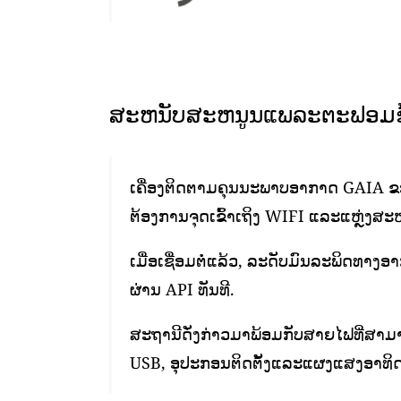
ສະຫນັບສະຫນູນແພລະຕະຟອມຂໍ້
ເຄື່ອງຕິດຕາມຄຸນນະພາບອາກາດ GAIA ຂອງ
ຕ້ອງການຈຸດເຂົ້າເຖິງ WIFI ແລະແຫຼ່ງສະໜ
ເມື່ອເຊື່ອມຕໍ່ແລ້ວ, ລະດັບມົນລະພິດທາງ
ຜ່ານ API ທັນທີ.
ສະຖານີດັ່ງກ່າວມາພ້ອມກັບສາຍໄຟທີ່ສາມາ
USB, ອຸປະກອນຕິດຕັ້ງແລະແຜງແສງອາທິດ