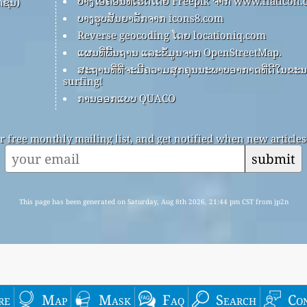
ບາງໄອຄອນທີ່ເຮັດໂດຍ Freepik ຈາກ www.flaticon
ຊັນ)
ບາງຮູບສັນຍາລັກຈາກ icons8.com
Reverse geocoding ໂດຍ locationiq.com
ແຜນທີ່ພື້ນຖານ ແລະຂໍ້ມູນຈາກ OpenStreetMap.
ສະຖານທີ່ທີ່ຈະມີຄວາມສຸກຄຸນນະພາບອາກາດທີ່ດີໃນຂະນະ
surfing!
ການອອກແບບ QUACO
r free monthly mailing list, and get notified when new articles 
submit
This page has been generated on Saturday, Aug 8th 2026, 21:44 pm CST from jp2n
re
Map
Mask
Faq
Search
Co