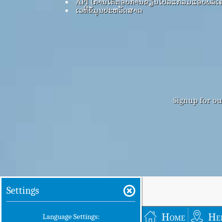
API (ການໂຕ້ຕອບການຂຽນໂປລແກລມແອັບພລິເຄ
ເວທີຂໍ້ມູນປະຫວັດສາດ
Signup for ou
Settings
Home
He
Language Settings: