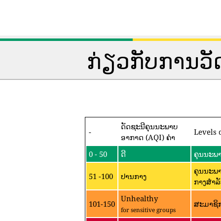
ກ່ຽວກັບການວ
ດັດຊະນີຄຸນນະພາບ
-
Levels 
ອາກາດ (AQI) ຄ່າ
0 - 50
ດີ
ຄຸນນະພາ
ຄຸນນະພາ
51 -100
ປານກາງ
ກາງສໍາລັ
Unhealthy
101-150
ສະມາຊິກ
for sensitive groups