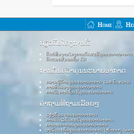
Home
He
ກ່ຽວກັບໂຄງການນີ້
ຕິດຕໍ່ທີມງານໂຄງການດັດສະນີຄຸນນະພາບອາກາດ
ກົດ​ແລະ​ສື່​ມວນ​ຊົນ Kit
ການຄົ້ນຄວ້າຄຸນນະພາບອາກາດ
ຄວາມຮູ້ດ້ານຄຸນນະພາບອາກາດ ແລະ ບົດຄວາມ
ການທົດລອງຄຸນນະພາບອາກາດ
ການວິເຄາະເຊັນເຊີຄຸນນະພາບອາກາດ
ຄໍາຖາມທີ່ຖາມເລື້ອຍໆ
ແຫຼ່ງຂໍ້ມູນຄຸນນະພາບອາກາດ
ການຄິດໄລ່ດັດຊະນີຄຸນນະພາບອາກາດ
ການພະຍາກອນຄຸນນະພາບອາກາດ
ຜະລິດຕະພັນຄຸນນະພາບອາກາດ (ໜ້າກາກ, ຈໍພາ