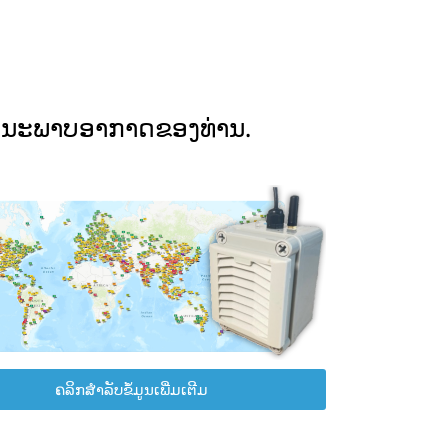
ຸນນະພາບອາກາດຂອງທ່ານ.
ຄລິກສຳລັບຂໍ້ມູນເພີ່ມເຕີມ