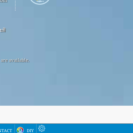
.com
ທີ່
are available.
ntact
diy