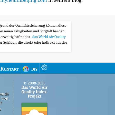
yhealthbeijing.com
in seinem Blog.
ufgrund der Qualitätssicherung können diese
messenen Fähigkeiten und Sorgfalt bei der
erweitig haftet das
, das World Air Quality
 Schäden, die direkt oder indirekt aus der
Kontakt
diy
© 2008-2025
Das World Air
Quality Index-
gende
Projekt
g von
er
n