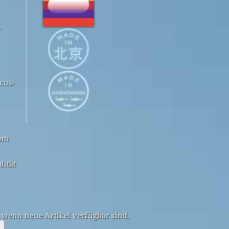
.
cus-
com
lität
, wenn neue Artikel verfügbar sind.