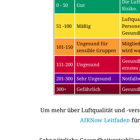
Die Luf
0 - 50
Gut
Risiko.
Luftqual
51 -100
Mäßig
Persone
Gesundh
Ungesund für
Mitglie
101-150
sensible Gruppen
wird wa
Gesundh
151-200
Ungesund
ernstes 
201-300
Sehr Ungesund
Notfall
300+
Gefährlich
Gesundh
Um mehr über Luftqualität und -vers
AIRNow Leitfaden
für