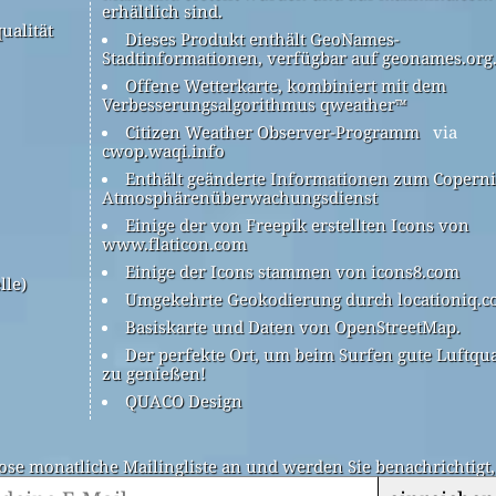
erhältlich sind.
ualität
Dieses Produkt enthält GeoNames-
Stadtinformationen, verfügbar auf geonames.org
Offene Wetterkarte, kombiniert mit dem
Verbesserungsalgorithmus qweather™
Citizen Weather Observer-Programm
via
cwop.waqi.info
Enthält geänderte Informationen zum Coperni
Atmosphärenüberwachungsdienst
Einige der von Freepik erstellten Icons von
www.flaticon.com
Einige der Icons stammen von icons8.com
lle)
Umgekehrte Geokodierung durch locationiq.
Basiskarte und Daten von OpenStreetMap.
Der perfekte Ort, um beim Surfen gute Luftqua
zu genießen!
QUACO Design
ose monatliche Mailingliste an und werden Sie benachrichtigt