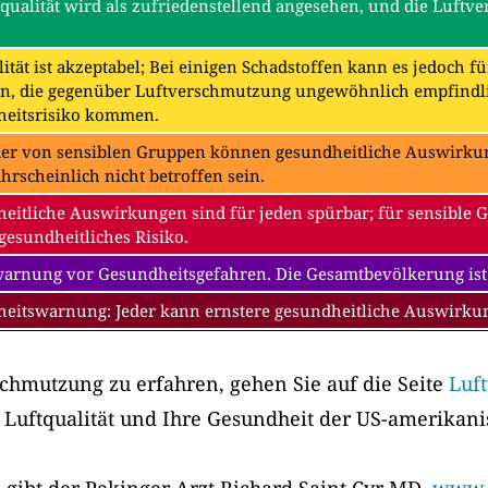
tqualität wird als zufriedenstellend angesehen, und die Luftv
ität ist akzeptabel; Bei einigen Schadstoffen kann es jedoch f
n, die gegenüber Luftverschmutzung ungewöhnlich empfindli
eitsrisiko kommen.
der von sensiblen Gruppen können gesundheitliche Auswirkung
hrscheinlich nicht betroffen sein.
eitliche Auswirkungen sind für jeden spürbar; für sensible 
gesundheitliches Risiko.
warnung vor Gesundheitsgefahren. Die Gesamtbevölkerung ist
eitswarnung: Jeder kann ernstere gesundheitliche Auswirk
chmutzung zu erfahren, gehen Sie auf die Seite
Luf
 Luftqualität und Ihre Gesundheit der US-amerikan