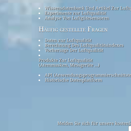
Wissensdatenbank Und Artikel Zur Luftq
Experimente zur Luftqualität
Analyse Von Luftgütesensoren
Häufig gestellte Fragen
Daten zur Luftqualität
Berechnung Des Luftqualitätsindexes
Vorhersage Der Luftqualität
Produkte Zur Luftqualität
(Atemmasken, Messgeräte ...)
API (Anwendungsprogrammierschnittste
Historische Datenplattform
Melden Sie sich für unsere kostenl