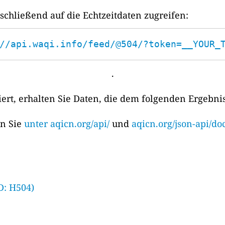
chließend auf die Echtzeitdaten zugreifen:
//api.waqi.info/feed/@504/?token=__YOUR_
.
rt, erhalten Sie Daten, die dem folgenden Ergebni
en Sie
unter aqicn.org/api/
und
aqicn.org/json-api/doc
D: H504)