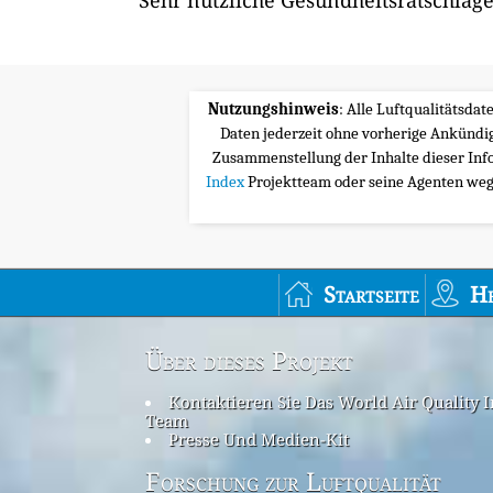
Sehr nützliche Gesundheitsratschläge
Nutzungshinweis
: Alle Luftqualitätsda
Daten jederzeit ohne vorherige Ankünd
Zusammenstellung der Inhalte dieser Inf
Index
Projektteam oder seine Agenten wege
Startseite
H
Über dieses Projekt
Kontaktieren Sie Das World Air Quality 
Team
Presse Und Medien-Kit
Forschung zur Luftqualität