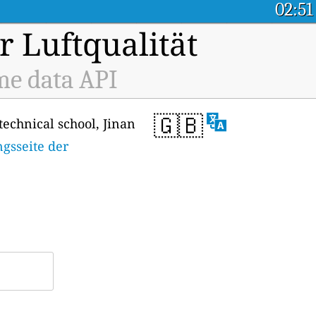
02:51
r Luftqualität
me data API
🇬🇧
echnical school, Jinan
gsseite der