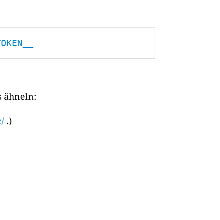
TOKEN__
s ähneln:
/
.)