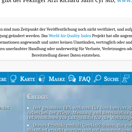
 gibt der Pekinger Arzt Richard Saint Cyr MD,
www.m
ten sind zum Zeitpunkt der Veröffentlichung noch nicht verifiziert, und a
igung geändert werden. Das
World Air Quality Index
Projekt hat alle ange
ormationen angewandt und unter keinen Umständen, vertraglich oder and
n unerlaubter Handlung oder anderweitig für Verluste, Verletzungen oder
Bereitstellung dieser Daten entstehen.
ere
Karte
Maske
FAQ
Suche
Credits
Index
Der gesamten EPA weltweit für ihre hervorra
Arbeit bei der Pflege, Messung und Bereitstellun
Informationen zur Luftqualität für die Weltbürg
Dieses Produkt enthält GeoLite2-Daten, die vo
MaxMind erstellt wurden und auf maxmind.com