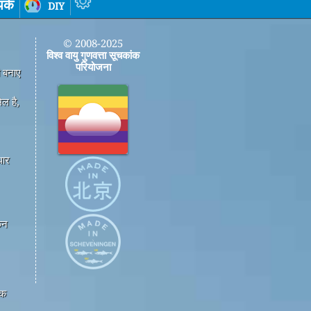
पर्क
diy
© 2008-2025
विश्व वायु गुणवत्ता सूचकांक
परियोजना
ी बनाए
ल है,
धार
कन
एक