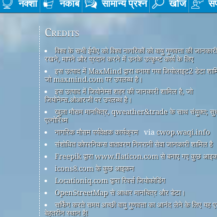
नक्शा
नकाब
सामान्य प्रश्न
खोज
सं
Credits
विश्व के सभी ईपीए को विश्व नागरिकों को वायु गुणवत्ता की जानकार
रखने, मापने और प्रदान करने में उनके उत्कृष्ट कार्य के लिए
इस उत्पाद में MaxMind द्वारा बनाया गया जियोलाइट2 डेटा शामि
जो maxmind.com पर उपलब्ध है।
इस उत्पाद में जियोनेम्स शहर की जानकारी शामिल है, जो
जियोनेम्स.ओआरजी पर उपलब्ध है।
खुला मौसम मानचित्र, qweather&trade के साथ संयुक्त; सु
एल्गोरिथ्म
नागरिक मौसम पर्यवेक्षक कार्यक्रम
via
cwop.waqi.info
संशोधित कोपरनिकस वातावरण निगरानी सेवा जानकारी शामिल है
Freepik द्वारा www.flaticon.com से बनाए गए कुछ आइ
icons8.com के कुछ आइकन
Locationiq.com द्वारा रिवर्स जियोकोडिंग
OpenStreetMap से आधार मानचित्र और डेटा।
सर्फिंग करते समय अच्छी वायु गुणवत्ता का आनंद लेने के लिए यह 
बेहतरीन स्थान है!