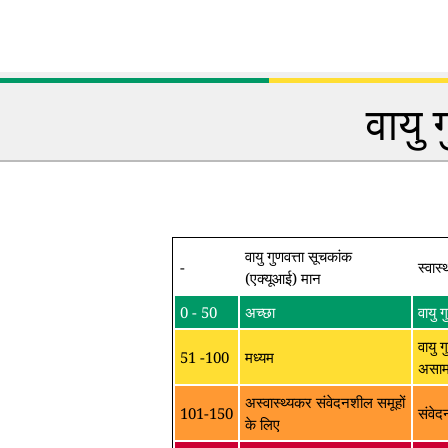
वायु 
वायु गुणवत्ता सूचकांक
-
स्वास्
(एक्यूआई) मान
0 - 50
अच्छा
वायु 
वायु ग
51 -100
मध्यम
असामा
अस्वास्थ्यकर संवेदनशील समूहों
101-150
संवेद
के लिए