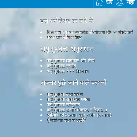
घर
यहाँ
इस प्रोजेक्ट के बारे में
विश्व वायु गुणवत्ता सूचकांक परियोजना टीम से संपर्क करें
प्रेस और मीडिया किट
वायु गुणवत्ता अनुसंधान
वायु गुणवत्ता ज्ञानकोष और लेख
वायु गुणवत्ता प्रयोग
वायु गुणवत्ता सेंसर विश्लेषण
अक्सर पूछे जाने वाले प्रश्नों
वायु गुणवत्ता डेटा स्रोत
वायु गुणवत्ता सूचकांक गणना
वायु गुणवत्ता पूर्वानुमान
वायु गुणवत्ता उत्पाद (मास्क, मॉनिटर...)
एपीआई (एप्लिकेशन प्रोग्रामिंग इंटरफ़ेस)
ऐतिहासिक डेटा प्लेटफ़ॉर्म