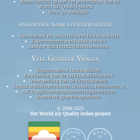
Neem contact op met het projectteam van de
World Air Quality Index
Pers- en mediakit
onderzoek naar luchtkwaliteit
Kennisbank en artikelen over luchtkwaliteit
Experimenten met luchtkwaliteit
Analyse van luchtkwaliteitsensoren
Veel Gestelde Vragen
Gegevensbron luchtkwaliteit
Berekening van de luchtkwaliteitsindex
Voorspelling van de luchtkwaliteit
Luchtkwaliteitsproducten (maskers, monitoren…)
API (Applicatieprogrammeringsinterface)
Historisch gegevensplatform
© 2008-2025
Het World Air Quality Index-project