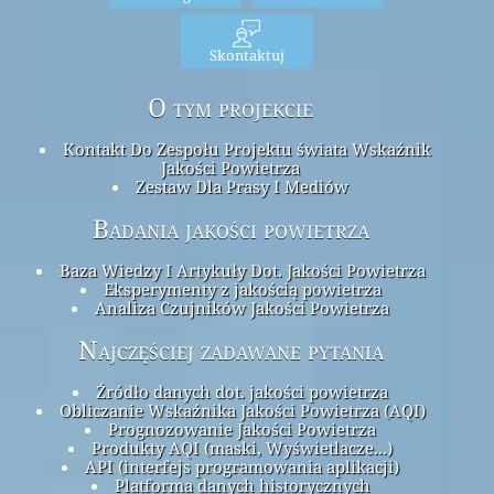
Skontaktuj
O tym projekcie
Kontakt Do Zespołu Projektu świata Wskaźnik
Jakości Powietrza
Zestaw Dla Prasy I Mediów
Badania jakości powietrza
Baza Wiedzy I Artykuły Dot. Jakości Powietrza
Eksperymenty z jakością powietrza
Analiza Czujników Jakości Powietrza
Najczęściej zadawane pytania
Źródło danych dot. jakości powietrza
Obliczanie Wskaźnika Jakości Powietrza (AQI)
Prognozowanie Jakości Powietrza
Produkty AQI (maski, Wyświetlacze...)
API (interfejs programowania aplikacji)
Platforma danych historycznych