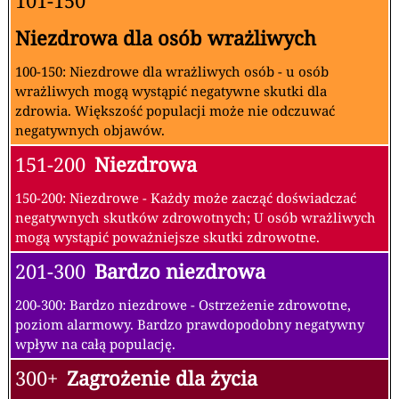
101-150
Niezdrowa dla osób wrażliwych
100-150: Niezdrowe dla wrażliwych osób - u osób
wrażliwych mogą wystąpić negatywne skutki dla
zdrowia. Większość populacji może nie odczuwać
negatywnych objawów.
151-200
Niezdrowa
150-200: Niezdrowe - Każdy może zacząć doświadczać
negatywnych skutków zdrowotnych; U osób wrażliwych
mogą wystąpić poważniejsze skutki zdrowotne.
201-300
Bardzo niezdrowa
200-300: Bardzo niezdrowe - Ostrzeżenie zdrowotne,
poziom alarmowy. Bardzo prawdopodobny negatywny
wpływ na całą populację.
300+
Zagrożenie dla życia