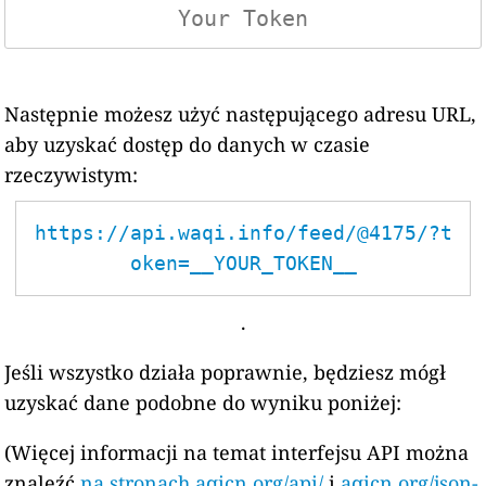
Następnie możesz użyć następującego adresu URL,
aby uzyskać dostęp do danych w czasie
rzeczywistym:
https://api.waqi.info/feed/@4175/?t
oken=__YOUR_TOKEN__
.
Jeśli wszystko działa poprawnie, będziesz mógł
uzyskać dane podobne do wyniku poniżej:
(Więcej informacji na temat interfejsu API można
znaleźć
na stronach aqicn.org/api/
i
aqicn.org/json-