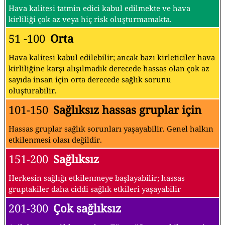
Hava kalitesi tatmin edici kabul edilmekte ve hava
kirliliği çok az veya hiç risk oluşturmamakta.
51 -100
Orta
Hava kalitesi kabul edilebilir; ancak bazı kirleticiler hava
kirliliğine karşı alışılmadık derecede hassas olan çok az
sayıda insan için orta derecede sağlık sorunu
oluşturabilir.
101-150
Sağlıksız hassas gruplar için
Hassas gruplar sağlık sorunları yaşayabilir. Genel halkın
etkilenmesi olası değildir.
151-200
Sağlıksız
Herkesin sağlığı etkilenmeye başlayabilir; hassas
gruptakiler daha ciddi sağlık etkileri yaşayabilir
201-300
Çok sağlıksız