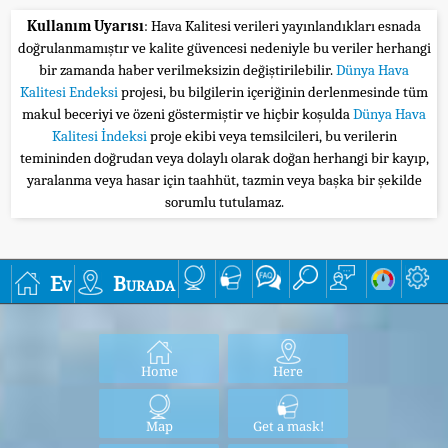
Kullanım Uyarısı
: Hava Kalitesi verileri yayınlandıkları esnada
doğrulanmamıştır ve kalite güvencesi nedeniyle bu veriler herhangi
bir zamanda haber verilmeksizin değiştirilebilir.
Dünya Hava
Kalitesi Endeksi
projesi, bu bilgilerin içeriğinin derlenmesinde tüm
makul beceriyi ve özeni göstermiştir ve hiçbir koşulda
Dünya Hava
Kalitesi İndeksi
proje ekibi veya temsilcileri, bu verilerin
temininden doğrudan veya dolaylı olarak doğan herhangi bir kayıp,
yaralanma veya hasar için taahhüt, tazmin veya başka bir şekilde
sorumlu tutulamaz.
Ev
Burada
Home
Here
Map
Get a mask!