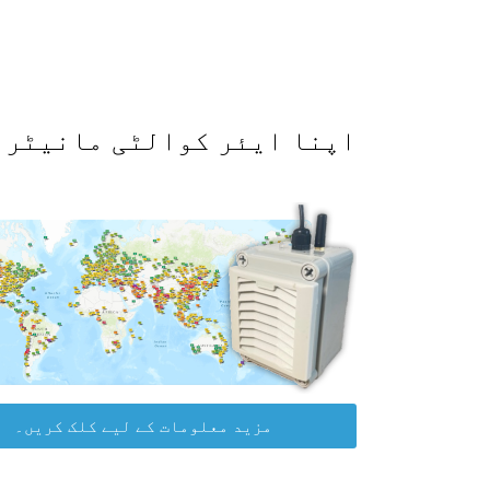
اپنا ایئر کوالٹی مانیٹر حاصل کرکے WAQI ڈیٹا پلیٹ
مزید معلومات کے لیے کلک کریں۔