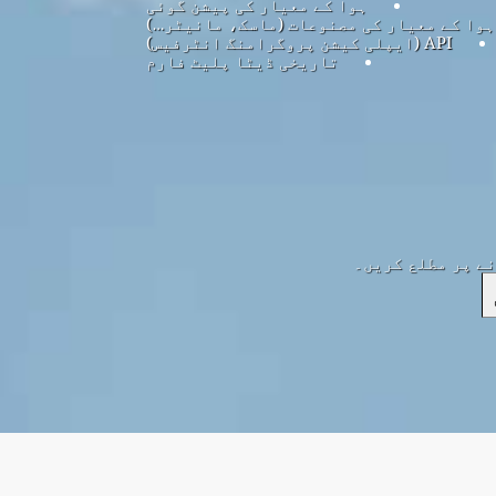
ہوا کے معیار کی پیشن گوئی
ہوا کے معیار کی مصنوعات (ماسک، مانیٹر…)
API (ایپلی کیشن پروگرامنگ انٹرفیس)
تاریخی ڈیٹا پلیٹ فارم
نے پر مطلع کریں۔