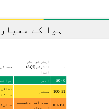
ہوا کے معیار 
ایئر کوالٹی
-
انڈیکس (AQI)
صحت کی 
اقدار
0 - 50
اچھی
ہوا کے 
فضائی م
51 -100
معتدل
پسند صح
حساس افراد کیلئے
101-150
حساس گر
غیر صحتمند