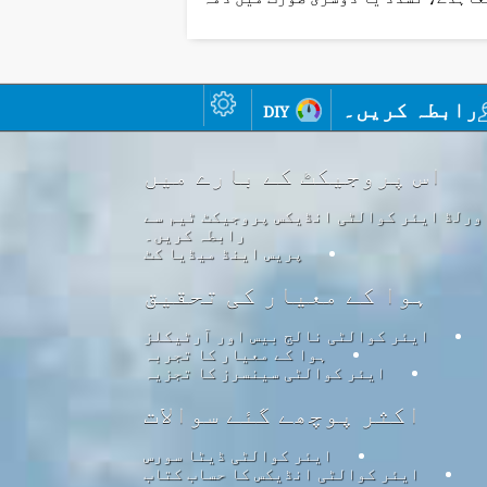
رابطہ کریں۔
diy
اس پروجیکٹ کے بارے میں
ورلڈ ایئر کوالٹی انڈیکس پروجیکٹ ٹیم سے
رابطہ کریں۔
پریس اینڈ میڈیا کٹ
ہوا کے معیار کی تحقیق
ایئر کوالٹی نالج بیس اور آرٹیکلز
ہوا کے معیار کا تجربہ
ایئر کوالٹی سینسرز کا تجزیہ
اکثر پوچھے گئے سوالات
ایئر کوالٹی ڈیٹا سورس
ایئر کوالٹی انڈیکس کا حساب کتاب