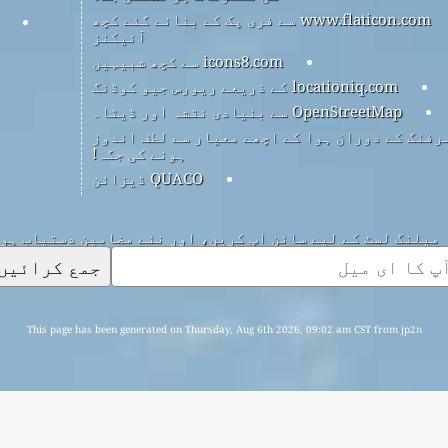
www.flaticon.com سے فری پک کے بنائے گئے کچھ
آئیکنز
icons8.com سے کچھ شبیہیں
locationiq.com کے ذریعے ریورس جیو کوڈنگ
OpenStreetMap سے بنیادی نقشہ اور ڈیٹا۔
رفنگ کے دوران ہوا کے اچھے معیار سے لطف اندوز
ہونے کی جگہ!
QUACO ڈیزائن
میلنگ لسٹ کے لیے سائن اپ کریں، اور نئے مضامین دستیاب ہو
جمع کرائیں
This page has been generated on Thursday, Aug 6th 2026, 09:02 am CST from jp2n