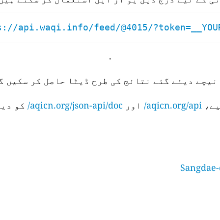
s://api.waqi.info/feed/@4015/?token=__YOUR_
.
نیچے دیئے گئے نتائج کی طرح ڈیٹا حاصل کر سکیں گے
aqicn.org/api/
اور
aqicn.org/json-api/doc/
کو دیک
Sangdae-