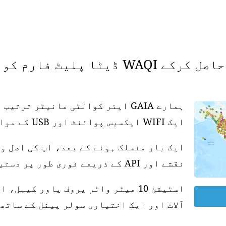
 فارم کو سپورٹ کریں۔
ہمارے GAIA ایئر کوالٹی مانیٹر تر
ایک WIFI ایکسیس پوائنٹ اور USB کے موافق پاور سپلائی کی ضرورت ہے۔
ایک بار منسلک ہونے کے بعد، آپ کی اصل و
نقشے اور API کے ذریعے فوری طور پر دستیاب ہو جاتی ہے۔
آلات اور ایک اختیاری سولر پینل کے ساتھ 