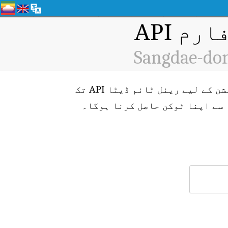
م API
Sangdae-don
Sangdae-dong, Jinju-si, Gyeongnam (ID: H4015) ایئر کوالٹی مانیٹرنگ اسٹیشن کے لیے ریئل ٹائم ڈیٹا API تک
سے اپنا ٹوکن حاصل کرنا ہوگا۔
۔