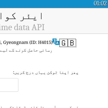
01:02
ایئر کوال
ime data API
🇬🇧
رسائی حاصل کرنے کے لیے
پھر اپنا ٹوکن یہاں درج کریں:
اس کے بعد آپ ریئل ٹائم ڈیٹا تک رسا