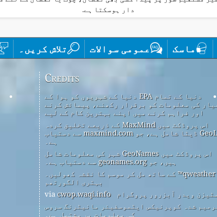
دار ہوسکتا ہے.
ماسک
عمومی سوالات
تلاش کریں۔
Credits
دنیا کے تمام EPA دنیا کے شہریوں کو ہوا کے
یار کی معلومات کو برقرار رکھنے، پیمائش کرنے
اور فراہم کرنے میں اپنے بہترین کام کے لیے
اس پروڈکٹ میں MaxMind کے ذریعے تخلیق کردہ
GeoLite2 ڈیٹا شامل ہے، جو maxmind.com سے دستیاب
ہے۔
اس پروڈکٹ میں GeoNames شہر کی معلومات شامل
ہیں، جو geonames.org سے دستیاب ہے۔
qweather™ کے ساتھ مل کر موسم کا نقشہ کھولیں۔
بہتری الگورتھم
ٹیزن ویدر آبزرور پروگرام
via
cwop.waqi.info
رمیم شدہ کوپرنیکس ایٹموسفیئر مانیٹرنگ سروس
کی معلومات پر مشتمل ہے۔