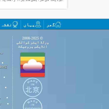
گھر
یہاں
نقشہ
© 2008-2025
ورلڈ ایئر کوالٹی
انڈیکس پروجیکٹ
مع
س
ت