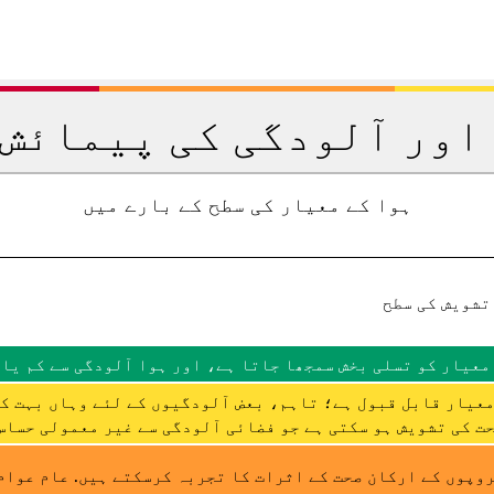
اور آلودگی کی پیمائش 
ہوا کے معیار کی سطح کے بارے میں
تشویش کی سطح
معیار کو تسلی بخش سمجھا جاتا ہے، اور ہوا آلودگی سے کم یا 
عیار قابل قبول ہے؛ تاہم، بعض آلودگیوں کے لئے وہاں بہت ک
ت کی تشویش ہو سکتی ہے جو فضائی آلودگی سے غیر معمولی حساس 
وپوں کے ارکان صحت کے اثرات کا تجربہ کرسکتے ہیں. عام عوام 