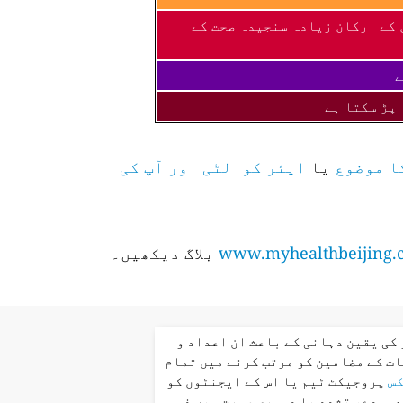
 کے ارکان زیادہ سنجیدہ صحت کے
ے
 پڑ سکتا ہے
ا موضوع
یا
ایئر کوالٹی اور آپ کی
www.myhealthbeijing.
بلاگ دیکھیں۔
کی یقین دہانی کے باعث ان اعداد و
ت کے مضامین کو مرتب کرنے میں تمام
کس
پروجیکٹ ٹیم یا اس کے ایجنٹوں کو
عاہدے، تشدد یا دوسری صورت میں ذمہ