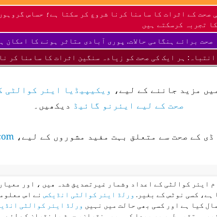
 صحت کے اثرات کا سامنا کرنا شروع کر سکتا ہے؛ حساس گروہوں
ا تجربہ کرسکتے ہیں
صحت برائے ہنگامی حالات. پوری آبادی متاثر ہونے کا امکان ہ
انتباہ: ہر ایک کی صحت کو زیادہ سنگین اثرات کا سامنا کر نا
میں مزید جاننے کے لیے،
ویکیپیڈیا ایئر کوالٹی ک
صحت کے لیے ایئرنو گائیڈ
دیکھیں۔
ڈی کے صحت سے متعلق بہت مفید مشوروں کے لیے،
com
ام ایئر کوالٹی کے اعداد وشمار غیرتصدیق شدہ ھیں ، اور معیار 
 ہے، کسی نوٹس کے بغیر.
ورلڈ ایئر کوالٹی انڈیکس
نے اس معلوما
ال کیا ہے اور کسی بھی حالت میں نہیں
ورلڈ ایئر کوالٹی انڈی
غیر مستقیم طور پر پیدا کسی بھی نقصان، چوٹ یا نقصان کے لئے م