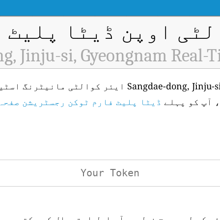
ٹی اوپن ڈیٹا پلیٹ فار
g, Jinju-si, Gyeongnam Real-T
، آپ کو پہلے
ڈیٹا پلیٹ فارم ٹوکن رجسٹریشن صفحہ
ئی کے لیے درج ذیل یو آر ایل استعمال کر سکتے ہیں