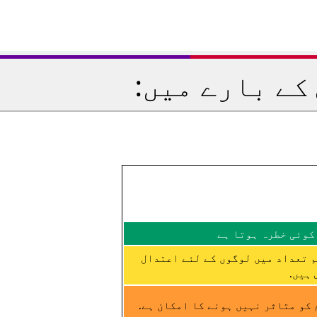
کے بارے میں:
کوئی خطرہ ہوتا ہے
م تعداد میں لوگوں کے لئے اعتدال
ہیں.
کو متاثر نہیں ہونے کا امکان ہے.