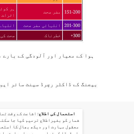
ہر کوئی
151-200
مضر صحت
اثرات ک
201-300
انتہائی مضر صحت
انتباہ 
300+
خطرناک
صحت کی 
ہوا کے معیار اور آلودگی کے بارے 
بیجنگ کے ڈاکٹر رچرڈ سینٹ سائر ایم 
استعمال کی اطلاع
: اشاعت کے وقت تم
شمار کو بغیراطلاع ترمیم کیا جا سکتا
معقول مہارت اور دیکھ بھال کا استعم
اس ڈیٹا کی فراہمی سے براہ راست یا 