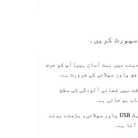
تیب دینے میں بہت آسان ہیں: آپ کو صرف
قت میں فضائی آلودگی کی سطح
اسٹیشن 10 میٹر واٹر پروف پاور کیبل، ایک USB پاور سپلائی، بڑھتے ہوئے
آتا ہے۔