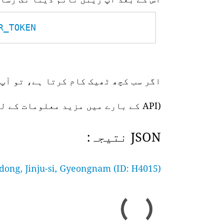
TOKEN__
اگر سب کچھ ٹھیک کام کرتا ہے، تو آپ 
(API کے بارے میں مزید معلومات کے لیے،
JSON نتیجہ:
dong, Jinju-si, Gyeongnam (ID: H4015)