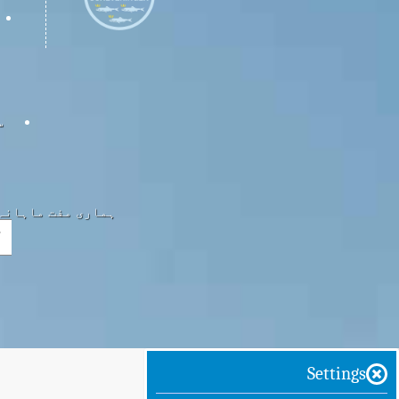
س
ہماری مفت ماہانہ 
Settings